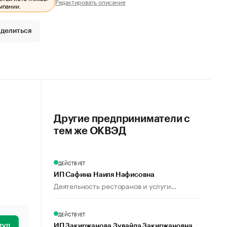
Редактировать описание
мпании.
делиться
Другие предприниматели с
тем же ОКВЭД
ДЕЙСТВУЕТ
ИП Сафина Наиля Нафисовна
Деятельность ресторанов и услуги...
ДЕЙСТВУЕТ
туп
ИП Закиржанова Зувайда Закиржановна