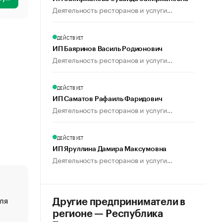
Деятельность ресторанов и услуги...
ДЕЙСТВУЕТ
ИП Баяринов Василь Родионович
Деятельность ресторанов и услуги...
ДЕЙСТВУЕТ
ИП Саматов Рафаиль Фаридович
Деятельность ресторанов и услуги...
ДЕЙСТВУЕТ
ИП Яруллина Дамира Максумовна
Деятельность ресторанов и услуги...
ля
«От спорта тело стареет иначе». Как живет глава ко
Другие предприниматели в
создавшей GTA
регионе — Республика