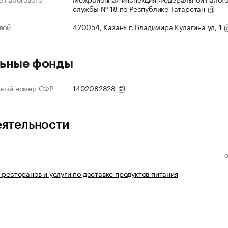
службы № 18 по Республике Татарстан
вой
420054, Казань г, Владимира Кулагина ул, 1
ьные фонды
нный номер СФР
1402082828
еятельности
 ресторанов и услуги по доставке продуктов питания