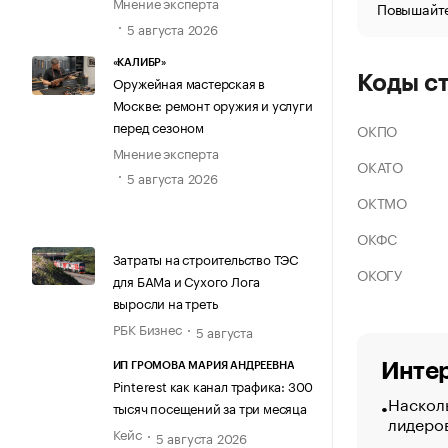
Мнение эксперта
Повышайте
5 августа 2026
«КАЛИБР»
Коды с
Оружейная мастерская в
Москве: ремонт оружия и услуги
перед сезоном
ОКПО
Мнение эксперта
ОКАТО
5 августа 2026
ОКТМО
ОКФС
Затраты на строительство ТЭС
ОКОГУ
для БАМа и Сухого Лога
выросли на треть
РБК Бизнес
5 августа
Интер
ИП ГРОМОВА МАРИЯ АНДРЕЕВНА
Pinterest как канал трафика: 300
Насколь
тысяч посещений за три месяца
лидеро
Кейс
5 августа 2026