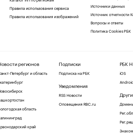
Источники данных
Правила использования сервиса
Источник отчетности 
Правила использования изображений
Вопросы и ответы
Политика Cookies РБК
Новости регионов
Подписки
РБК Н
анкт-Петербург и область
Подписка на РБК
iOS
катеринбург
Androi
Уведомления
Новосибирск
Други
RSS Новости
Башкортостан
Оповещения RBC.ru
Домены
ологодская область
Рег.об
Калининград
Рег.ре
раснодарский край
Знаком