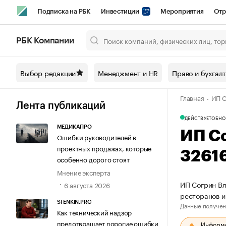
Подписка на РБК
Инвестиции
Мероприятия
Отр
Спорт
Школа управления РБК
РБК Образование
РБ
РБК Компании
Город
Стиль
Крипто
РБК Бизнес-среда
Дискусси
Выбор редакции
Менеджмент и HR
Право и бухгал
Спецпроекты СПб
Конференции СПб
Спецпроекты
Главная
ИП С
Технологии и медиа
Финансы
Рынок наличной валют
Лента публикаций
ДЕЙСТВУЕТ
ОБНО
МЕДИКАПРО
ИП С
Ошибки руководителей в
проектных продажах, которые
3261
особенно дорого стоят
Мнение эксперта
ИП Согрин Вл
6 августа 2026
ресторанов и
STENKIN.PRO
Данные получен
Как технический надзор
предотвращает дорогие ошибки
Информац