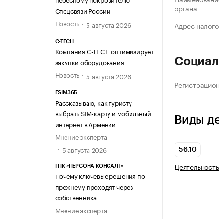
органа
Спецсвязи России
Новость
5 августа 2026
Адрес налого
C-TECH
Компания C-TECH оптимизирует
Социал
закупки оборудования
Новость
5 августа 2026
Регистрацио
ESIM365
Рассказываю, как туристу
выбрать SIM-карту и мобильный
Виды д
интернет в Армении
Мнение эксперта
5 августа 2026
56.10
Деятельность
ГПК «ПЕРСОНА КОНСАЛТ»
Почему ключевые решения по-
прежнему проходят через
собственника
Мнение эксперта