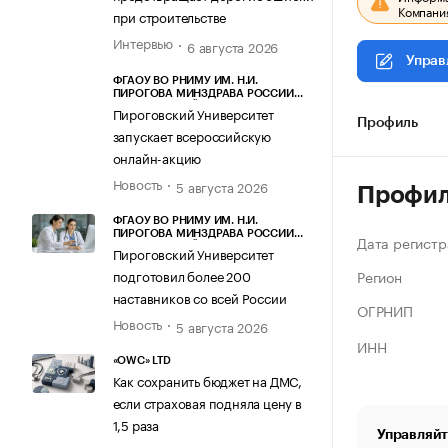
Компания
при строительстве
Интервью
6 августа 2026
Управ
ФГАОУ ВО РНИМУ ИМ. Н.И.
ПИРОГОВА МИНЗДРАВА РОССИИ
(ПИРОГОВСКИЙ УНИВЕРСИТЕТ)
Пироговский Университет
Профиль
запускает всероссийскую
онлайн-акцию
Новость
5 августа 2026
Профи
ФГАОУ ВО РНИМУ ИМ. Н.И.
ПИРОГОВА МИНЗДРАВА РОССИИ
Дата регистр
(ПИРОГОВСКИЙ УНИВЕРСИТЕТ)
Пироговский Университет
Регион
подготовил более 200
наставников со всей России
ОГРНИП
Новость
5 августа 2026
ИНН
«OWC» LTD
Как сохранить бюджет на ДМС,
если страховая подняла цену в
1,5 раза
Управляйт