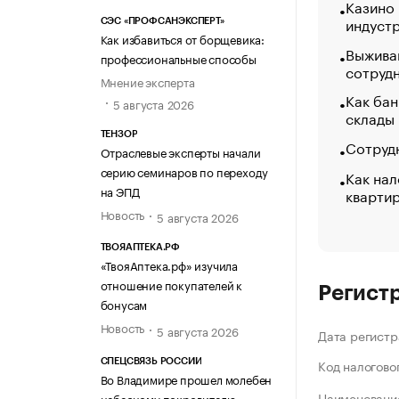
Казино
индуст
СЭС «ПРОФСАНЭКСПЕРТ»
Как избавиться от борщевика:
Выжива
профессиональные способы
сотруд
Мнение эксперта
Как бан
5 августа 2026
склады
ТЕНЗОР
Сотрудн
Отраслевые эксперты начали
серию семинаров по переходу
Как нал
на ЭПД
кварти
Новость
5 августа 2026
ТВОЯАПТЕКА.РФ
«ТвояАптека.рф» изучила
отношение покупателей к
Регист
бонусам
Новость
5 августа 2026
Дата регистр
Код налогово
СПЕЦСВЯЗЬ РОССИИ
Во Владимире прошел молебен
Наименование
небесному покровителю