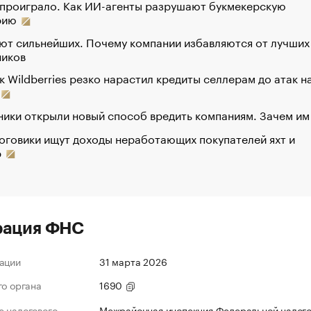
 проиграло. Как ИИ-агенты разрушают букмекерскую
рию
ют сильнейших. Почему компании избавляются от лучших
ников
к Wildberries резко нарастил кредиты селлерам до атак н
ики открыли новый способ вредить компаниям. Зачем им
оговики ищут доходы неработающих покупателей яхт и
р
рация ФНС
ации
31 марта 2026
го органа
1690
 налогового
Межрайонная инспекция Федеральной налог