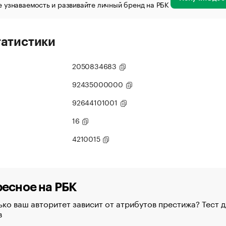
 узнаваемость и развивайте личный бренд на РБК
татистики
2050834683
92435000000
92644101001
16
4210015
есное на РБК
ко ваш авторитет зависит от атрибутов престижа? Тест д
в