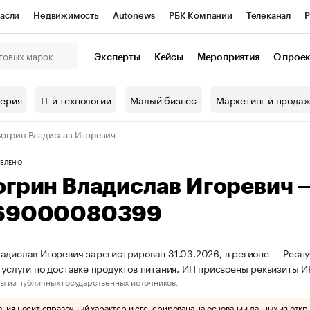
асли
Недвижимость
Autonews
РБК Компании
Телеканал
Р
К Курсы
РБК Life
Тренды
Визионеры
Национальные проекты
Эксперты
Кейсы
Мероприятия
О прое
онный клуб
Исследования
Кредитные рейтинги
Франшизы
Г
терия
IT и технологии
Малый бизнес
Маркетинг и прода
Проверка контрагентов
Политика
Экономика
Бизнес
огрин Владислав Игоревич
ы
ВЛЕНО
огрин Владислав Игоревич
69000080399
адислав Игоревич зарегистрирован 31.03.2026, в регионе — Респу
 услуги по доставке продуктов питания. ИП присвоены реквизиты
ы из публичных государственных источников.
ия носит справочный характер и сгенерирована на основании данных из откр