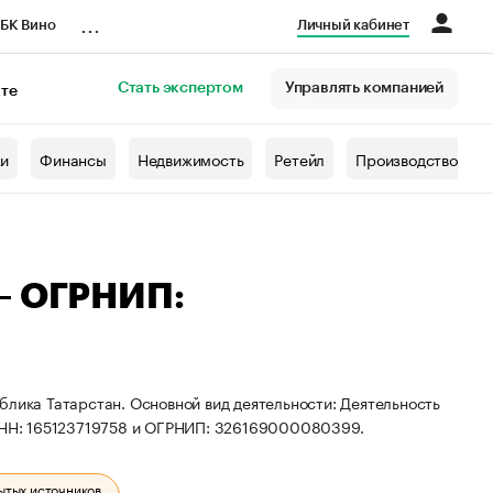
...
БК Вино
Личный кабинет
Стать экспертом
Управлять компанией
кте
азета
жи
Финансы
Недвижимость
Ретейл
Производство
 — ОГРНИП:
блика Татарстан. Основной вид деятельности: Деятельность
 ИНН: 165123719758 и ОГРНИП: 326169000080399.
ытых источников.