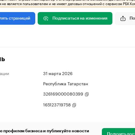
 не является пользователем и не имеет деловых отношений с сервисом РБК Ко
Подписаться на изменения
По
лять страницей
ль
ации
31 марта 2026
Республика Татарстан
326169000080399
165123719758
е профилем бизнеса и публикуйте новости
Получить дос