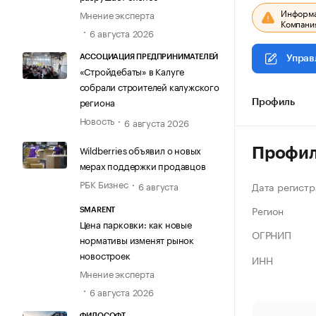
Информац
Мнение эксперта
Компания
6 августа 2026
АССОЦИАЦИЯ ПРЕДПРИНИМАТЕЛЕЙ
Управ
«Стройдебаты» в Калуге
собрали строителей калужского
региона
Профиль
Новость
6 августа 2026
Wildberries объявил о новых
Профи
мерах поддержки продавцов
РБК Бизнес
Дата регистр
6 августа
Регион
SMARENT
Цена парковки: как новые
ОГРНИП
нормативы изменят рынок
новостроек
ИНН
Мнение эксперта
6 августа 2026
ФИЛОСОФТ