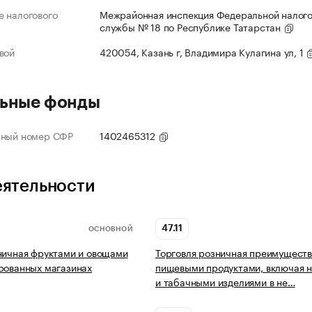
 налогового
Межрайонная инспекция Федеральной налог
службы № 18 по Республике Татарстан
вой
420054, Казань г, Владимира Кулагина ул, 1
ьные фонды
нный номер СФР
1402465312
еятельности
47.11
ОСНОВНОЙ
ничная фруктами и овощами
Торговля розничная преимущест
рованных магазинах
пищевыми продуктами, включая н
и табачными изделиями в не…