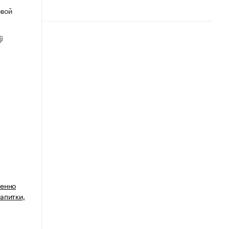
овой
венно
апитки,