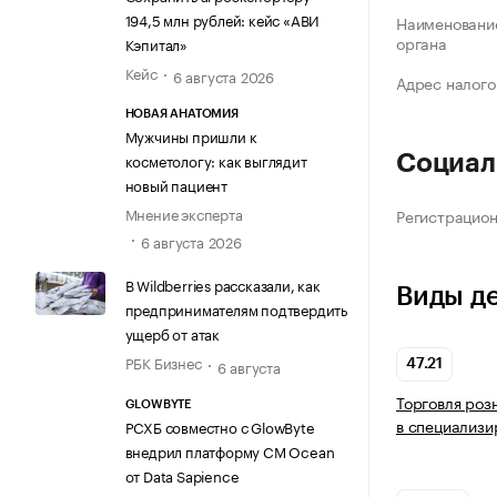
194,5 млн рублей: кейс «АВИ
Наименование
органа
Кэпитал»
Кейс
6 августа 2026
Адрес налого
НОВАЯ АНАТОМИЯ
Мужчины пришли к
косметологу: как выглядит
Социал
новый пациент
Мнение эксперта
Регистрацио
6 августа 2026
В Wildberries рассказали, как
Виды д
предпринимателям подтвердить
ущерб от атак
РБК Бизнес
6 августа
47.21
Торговля роз
GLOWBYTE
в специализи
РСХБ совместно с GlowByte
внедрил платформу CM Ocean
от Data Sapience