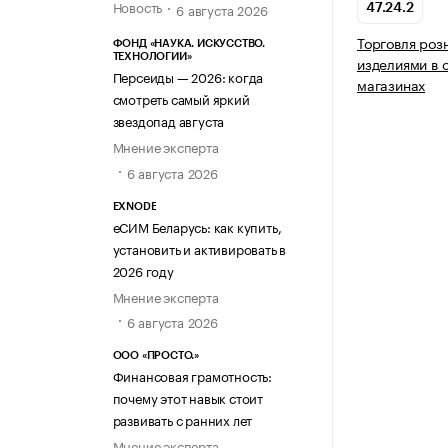
Новость
6 августа 2026
47.24.2
Торговля роз
ФОНД «НАУКА. ИСКУССТВО.
ТЕХНОЛОГИИ»
изделиями в 
Персеиды — 2026: когда
магазинах
смотреть самый яркий
звездопад августа
Мнение эксперта
6 августа 2026
EXNODE
еСИМ Беларусь: как купить,
установить и активировать в
2026 году
Мнение эксперта
6 августа 2026
ООО «ПРОСТО.»
Финансовая грамотность:
почему этот навык стоит
развивать с ранних лет
Мнение эксперта