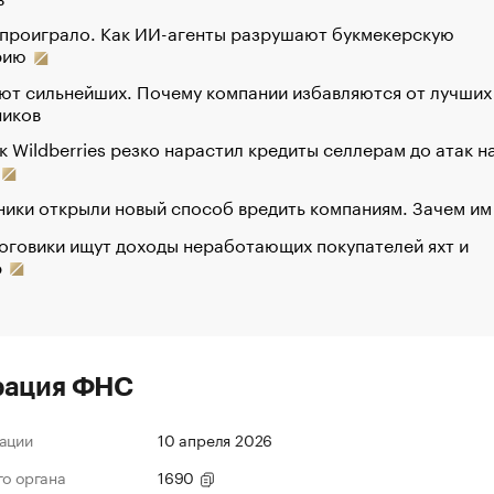
 проиграло. Как ИИ-агенты разрушают букмекерскую
рию
ют сильнейших. Почему компании избавляются от лучших
ников
к Wildberries резко нарастил кредиты селлерам до атак н
ики открыли новый способ вредить компаниям. Зачем им
оговики ищут доходы неработающих покупателей яхт и
р
рация ФНС
ации
10 апреля 2026
го органа
1690