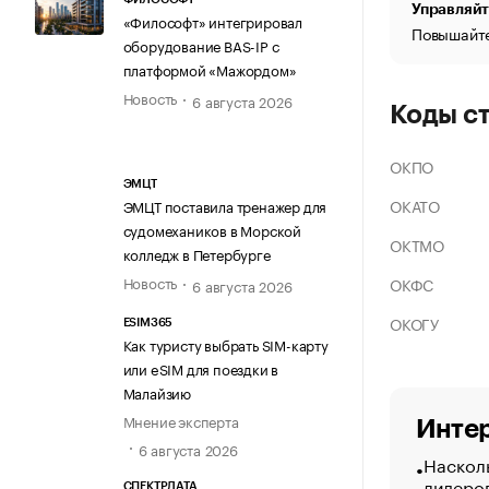
Управляйт
«Философт» интегрировал
Повышайте
оборудование BAS-IP с
платформой «Мажордом»
Новость
6 августа 2026
Коды с
ОКПО
ЭМЦТ
ОКАТО
ЭМЦТ поставила тренажер для
судомехаников в Морской
ОКТМО
колледж в Петербурге
Новость
ОКФС
6 августа 2026
ОКОГУ
ESIM365
Как туристу выбрать SIM-карту
или eSIM для поездки в
Малайзию
Мнение эксперта
Интер
6 августа 2026
Насколь
лидеро
СПЕКТРДАТА