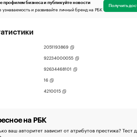
е профилем бизнеса и публикуйте новости
Получить дос
 узнаваемость и развивайте личный бренд на РБК
татистики
2051193869
92234000055
92634468101
16
4210015
есное на РБК
ко ваш авторитет зависит от атрибутов престижа? Тест д
в