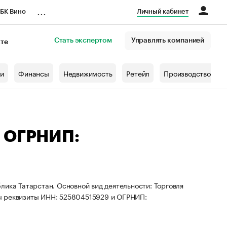
...
БК Вино
Личный кабинет
Стать экспертом
Управлять компанией
кте
азета
жи
Финансы
Недвижимость
Ретейл
Производство
— ОГРНИП:
лика Татарстан. Основной вид деятельности: Торговля
ы реквизиты ИНН: 525804515929 и ОГРНИП: