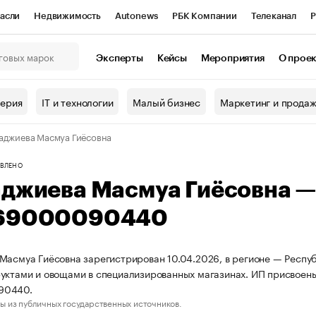
асли
Недвижимость
Autonews
РБК Компании
Телеканал
Р
К Курсы
РБК Life
Тренды
Визионеры
Национальные проекты
Эксперты
Кейсы
Мероприятия
О прое
онный клуб
Исследования
Кредитные рейтинги
Франшизы
Г
терия
IT и технологии
Малый бизнес
Маркетинг и прода
Проверка контрагентов
Политика
Экономика
Бизнес
аджиева Масмуа Гиёсовна
ы
ВЛЕНО
аджиева Масмуа Гиёсовна 
69000090440
Масмуа Гиёсовна зарегистрирован 10.04.2026, в регионе — Респуб
уктами и овощами в специализированных магазинах. ИП присвоен
90440.
ы из публичных государственных источников.