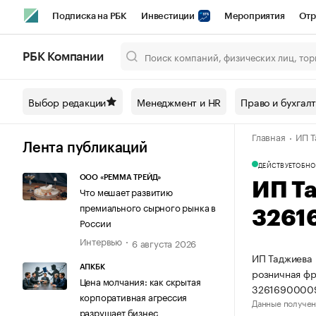
Подписка на РБК
Инвестиции
Мероприятия
Отр
Спорт
Школа управления РБК
РБК Образование
РБ
РБК Компании
Город
Стиль
Крипто
РБК Бизнес-среда
Дискусси
Выбор редакции
Менеджмент и HR
Право и бухгал
Спецпроекты СПб
Конференции СПб
Спецпроекты
Главная
ИП Т
Технологии и медиа
Финансы
Рынок наличной валют
Лента публикаций
ДЕЙСТВУЕТ
ОБНО
ООО «РЕММА ТРЕЙД»
ИП Т
Что мешает развитию
премиального сырного рынка в
3261
России
Интервью
6 августа 2026
ИП Таджиева 
АПКБК
розничная фр
Цена молчания: как скрытая
3261690000
корпоративная агрессия
Данные получен
разрушает бизнес