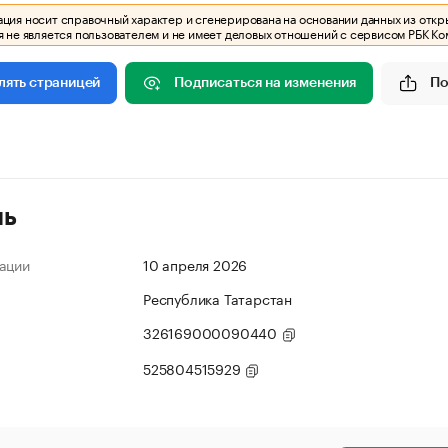
ия носит справочный характер и сгенерирована на основании данных из откр
 не является пользователем и не имеет деловых отношений с сервисом РБК Ко
Подписаться на изменения
По
лять страницей
ль
ации
10 апреля 2026
Республика Татарстан
326169000090440
525804515929