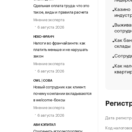
Сдельная оплата труда: что это
Казино
такое, виды и правила расчета
индуст
Мнение эксперта
Выжива
6 августа 2026
сотруд
НЕКО-ФРАНЧ
Как бан
Налоги во франчайзинге: как
склады
платить меньше и не нарушать
Сотрудн
закон
Мнение эксперта
Как нал
кварти
6 августа 2026
OWL | СОВА
Новый сотрудник как клиент:
почему компании вкладываются
в welcome-боксы
Регист
Мнение эксперта
6 августа 2026
Дата регистр
АВИ КЭПИТАЛ
Код налогово
Сохранить агроэкспортеру