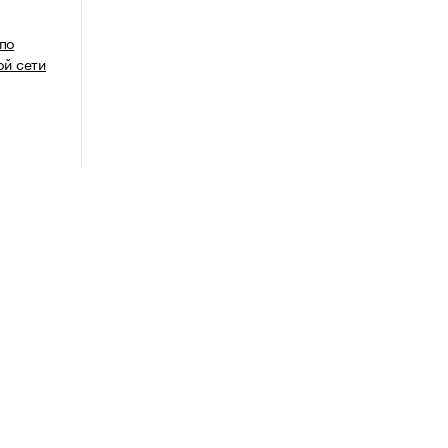
 по
й сети