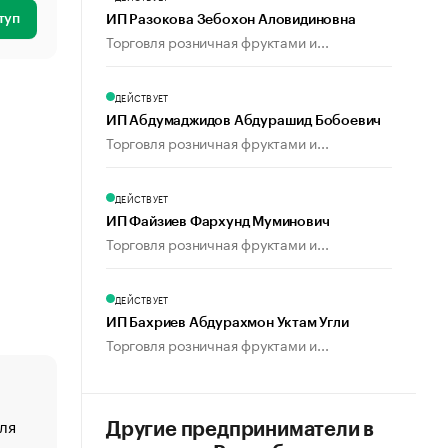
туп
ИП Разокова Зебохон Аловидиновна
Торговля розничная фруктами и...
ДЕЙСТВУЕТ
ИП Абдумаджидов Абдурашид Бобоевич
Торговля розничная фруктами и...
ДЕЙСТВУЕТ
ИП Файзиев Фархунд Муминович
Торговля розничная фруктами и...
ДЕЙСТВУЕТ
ИП Бахриев Абдурахмон Уктам Угли
Торговля розничная фруктами и...
ля
«От спорта тело стареет иначе». Как живет глава ко
Другие предприниматели в
создавшей GTA