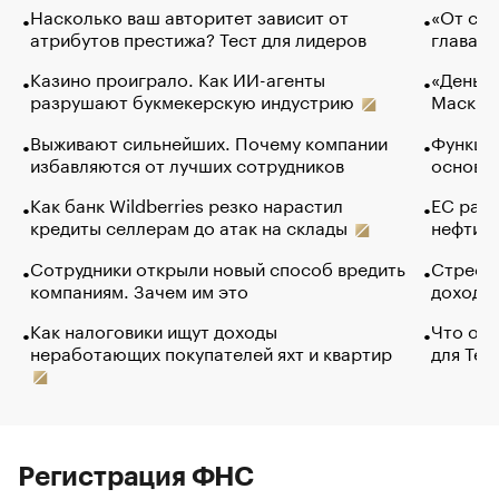
Насколько ваш авторитет зависит от
«От спо
атрибутов престижа? Тест для лидеров
глава к
Казино проиграло. Как ИИ-агенты
«Деньги
разрушают букмекерскую индустрию
Маск в 
Выживают сильнейших. Почему компании
Функции
избавляются от лучших сотрудников
основ э
Как банк Wildberries резко нарастил
ЕС раз
кредиты селлерам до атак на склады
нефти —
Сотрудники открыли новый способ вредить
Стресс 
компаниям. Зачем им это
доходов
Как налоговики ищут доходы
Что обв
неработающих покупателей яхт и квартир
для Tel
Регистрация ФНС