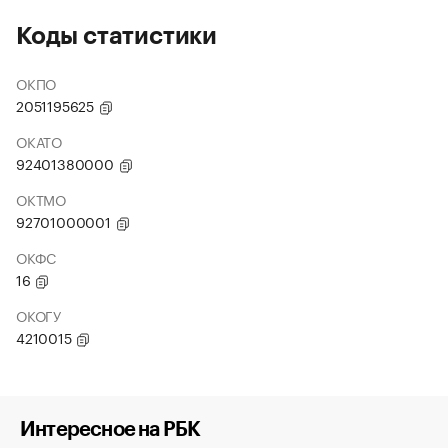
Коды статистики
ОКПО
2051195625
ОКАТО
92401380000
ОКТМО
92701000001
ОКФС
16
ОКОГУ
4210015
Интересное на РБК