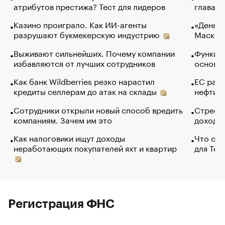
атрибутов престижа? Тест для лидеров
глава к
Казино проиграло. Как ИИ-агенты
«Деньги
разрушают букмекерскую индустрию
Маск в 
Выживают сильнейших. Почему компании
Функции
избавляются от лучших сотрудников
основ э
Как банк Wildberries резко нарастил
ЕС раз
кредиты селлерам до атак на склады
нефти —
Сотрудники открыли новый способ вредить
Стресс 
компаниям. Зачем им это
доходов
Как налоговики ищут доходы
Что обв
неработающих покупателей яхт и квартир
для Tel
Регистрация ФНС