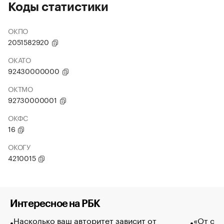
Коды статистики
ОКПО
2051582920
ОКАТО
92430000000
ОКТМО
92730000001
ОКФС
16
ОКОГУ
4210015
Интересное на РБК
Насколько ваш авторитет зависит от
«От спо