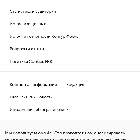
Статистика и аудитория
Источники данных
Источник отчетности Контур.Фокус
Вопросы и ответы
Политика Cookies РБК
Контактная информация
Редакция
Рассылка РБК Новости
Информация об ограничениях
Правовая информация
О соблюдении авторских прав
Мы используем cookie. Это позволяет нам анализировать
© АО «РОСБИЗНЕСКОНСАЛТИНГ»,
1995–2026.
Сообщения
и материалы информационного агентства «РБК»
взаимодействие посетителей с сайтом и делать его лучше.