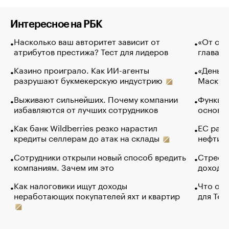
Интересное на РБК
Насколько ваш авторитет зависит от
«От спо
атрибутов престижа? Тест для лидеров
глава к
Казино проиграло. Как ИИ-агенты
«Деньги
разрушают букмекерскую индустрию
Маск в 
Выживают сильнейших. Почему компании
Функции
избавляются от лучших сотрудников
основ э
Как банк Wildberries резко нарастил
ЕС раз
кредиты селлерам до атак на склады
нефти —
Сотрудники открыли новый способ вредить
Стресс 
компаниям. Зачем им это
доходов
Как налоговики ищут доходы
Что обв
неработающих покупателей яхт и квартир
для Tel