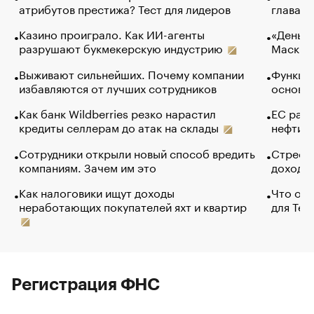
атрибутов престижа? Тест для лидеров
глава к
Казино проиграло. Как ИИ-агенты
«Деньги
разрушают букмекерскую индустрию
Маск в 
Выживают сильнейших. Почему компании
Функции
избавляются от лучших сотрудников
основ э
Как банк Wildberries резко нарастил
ЕС раз
кредиты селлерам до атак на склады
нефти —
Сотрудники открыли новый способ вредить
Стресс 
компаниям. Зачем им это
доходов
Как налоговики ищут доходы
Что обв
неработающих покупателей яхт и квартир
для Tel
Регистрация ФНС