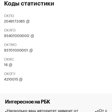
Коды статистики
ОКПО
2049173385
ОКАТО
93401000000
ОКТМО
93701000001
ОКФС
16
ОКОГУ
4210015
Интересное на РБК
Насколько ваш авторитет зависит от
«От спо