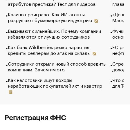
атрибутов престижа? Тест для лидеров
глава к
Казино проиграло. Как ИИ-агенты
«Деньги
разрушают букмекерскую индустрию
Маск в 
Выживают сильнейших. Почему компании
Функции
избавляются от лучших сотрудников
основ э
Как банк Wildberries резко нарастил
ЕС раз
кредиты селлерам до атак на склады
нефти —
Сотрудники открыли новый способ вредить
Стресс 
компаниям. Зачем им это
доходов
Как налоговики ищут доходы
Что обв
неработающих покупателей яхт и квартир
для Tel
Регистрация ФНС