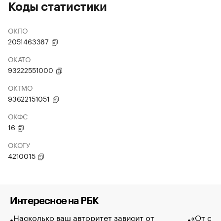
Коды статистики
ОКПО
2051463387
ОКАТО
93222551000
ОКТМО
93622151051
ОКФС
16
ОКОГУ
4210015
Интересное на РБК
Насколько ваш авторитет зависит от
«От спо