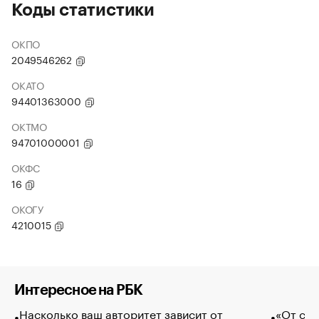
Коды статистики
ОКПО
2049546262
ОКАТО
94401363000
ОКТМО
94701000001
ОКФС
16
ОКОГУ
4210015
Интересное на РБК
Насколько ваш авторитет зависит от
«От спо