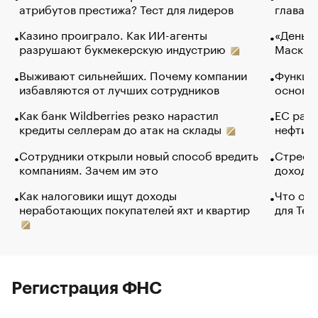
атрибутов престижа? Тест для лидеров
глава к
Казино проиграло. Как ИИ-агенты
«Деньги
разрушают букмекерскую индустрию
Маск в 
Выживают сильнейших. Почему компании
Функции
избавляются от лучших сотрудников
основ э
Как банк Wildberries резко нарастил
ЕС раз
кредиты селлерам до атак на склады
нефти —
Сотрудники открыли новый способ вредить
Стресс 
компаниям. Зачем им это
доходов
Как налоговики ищут доходы
Что обв
неработающих покупателей яхт и квартир
для Tel
Регистрация ФНС