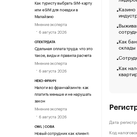
Как туристу выбрать SIM-карту
Казино
или eSIM для поездки в
индуст
Малайзию
Мнение эксперта
Выжива
сотруд
6 августа 2026
Как бан
СПЕКТРДАТА
склады
Сдельная оплата труда: что это
такое, виды и правила расчета
Сотрудн
Мнение эксперта
Как нал
6 августа 2026
кварти
НЕКО-ФРАНЧ
Налоги во франчайзинге: как
платить меньше и не нарушать
закон
Регист
Мнение эксперта
6 августа 2026
Дата регистр
OWL | СОВА
Код налогово
Новый сотрудник как клиент: