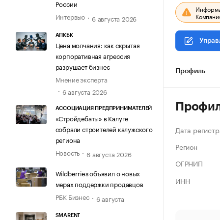
России
Информац
Компания
Интервью
6 августа 2026
АПКБК
Управ
Цена молчания: как скрытая
корпоративная агрессия
разрушает бизнес
Профиль
Мнение эксперта
6 августа 2026
Профи
АССОЦИАЦИЯ ПРЕДПРИНИМАТЕЛЕЙ
«Стройдебаты» в Калуге
собрали строителей калужского
Дата регистр
региона
Регион
Новость
6 августа 2026
ОГРНИП
Wildberries объявил о новых
ИНН
мерах поддержки продавцов
РБК Бизнес
6 августа
SMARENT