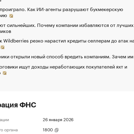
 проиграло. Как ИИ-агенты разрушают букмекерскую
рию
ют сильнейших. Почему компании избавляются от лучших
ников
к Wildberries резко нарастил кредиты селлерам до атак н
ики открыли новый способ вредить компаниям. Зачем им
оговики ищут доходы неработающих покупателей яхт и
р
рация ФНС
ации
26 января 2026
го органа
1800