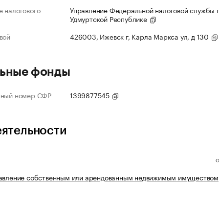
 налогового
Управление Федеральной налоговой службы 
Удмуртской Республике
вой
426003, Ижевск г, Карла Маркса ул, д 130
ьные фонды
нный номер СФР
1399877545
еятельности
равление собственным или арендованным недвижимым имуществом