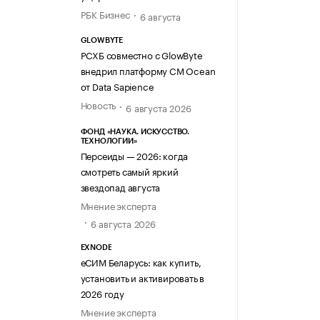
РБК Бизнес
6 августа
GLOWBYTE
РСХБ совместно с GlowByte
внедрил платформу CM Ocean
от Data Sapience
Новость
6 августа 2026
ФОНД «НАУКА. ИСКУССТВО.
ТЕХНОЛОГИИ»
Персеиды — 2026: когда
смотреть самый яркий
звездопад августа
Мнение эксперта
6 августа 2026
EXNODE
еСИМ Беларусь: как купить,
установить и активировать в
2026 году
Мнение эксперта