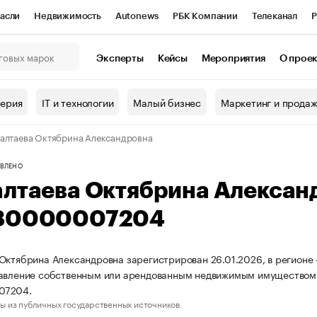
асли
Недвижимость
Autonews
РБК Компании
Телеканал
Р
К Курсы
РБК Life
Тренды
Визионеры
Национальные проекты
Эксперты
Кейсы
Мероприятия
О прое
онный клуб
Исследования
Кредитные рейтинги
Франшизы
Г
терия
IT и технологии
Малый бизнес
Маркетинг и прода
Проверка контрагентов
Политика
Экономика
Бизнес
алтаева Октябрина Александровна
ы
ВЛЕНО
алтаева Октябрина Алекса
80000007204
Октябрина Александровна зарегистрирован 26.01.2026, в регионе 
равление собственным или арендованным недвижимым имуществом
07204.
ы из публичных государственных источников.