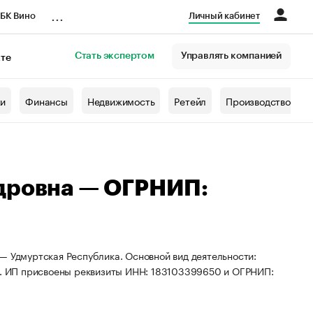
...
БК Вино
Личный кабинет
Стать экспертом
Управлять компанией
кте
азета
жи
Финансы
Недвижимость
Ретейл
Производство
ндровна — ОГРНИП:
— Удмуртская Республика. Основной вид деятельности:
. ИП присвоены реквизиты ИНН: 183103399650 и ОГРНИП: