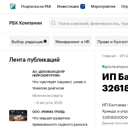
Подписка на РБК
Инвестиции
Мероприятия
Отр
Спорт
Школа управления РБК
РБК Образование
РБ
РБК Компании
Город
Стиль
Крипто
РБК Бизнес-среда
Дискусси
Выбор редакции
Менеджмент и HR
Право и бухгал
Спецпроекты СПб
Конференции СПб
Спецпроекты
Главная
ИП Б
Технологии и медиа
Финансы
Рынок наличной валют
Лента публикаций
ДЕЙСТВУЕТ
ОБНО
АО «ДЕЛОВОЙ ЦЕНТР
ИП Б
НЕЙРОХИРУРГИИ»
Что чувствует пациент, узнав о
3261
тяжелом диагнозе
Мнение эксперта
6 августа 2026
ИП Балтаева 
Аренда и уп
ООО «РЕММА ТРЕЙД»
3261800000
Что мешает развитию
Данные получен
премиального сырного рынка в