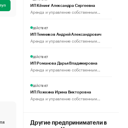
туп
ИП Кёнинг Александра Сергеевна
Аренда и управление собственным...
ДЕЙСТВУЕТ
ИП Темников Андрей Александрович
Аренда и управление собственным...
ДЕЙСТВУЕТ
ИП Романова Дарья Владимировна
Аренда и управление собственным...
ДЕЙСТВУЕТ
ИП Ложкина Ирина Викторовна
Аренда и управление собственным...
ля
«От спорта тело стареет иначе». Как живет глава ко
Другие предприниматели в
создавшей GTA