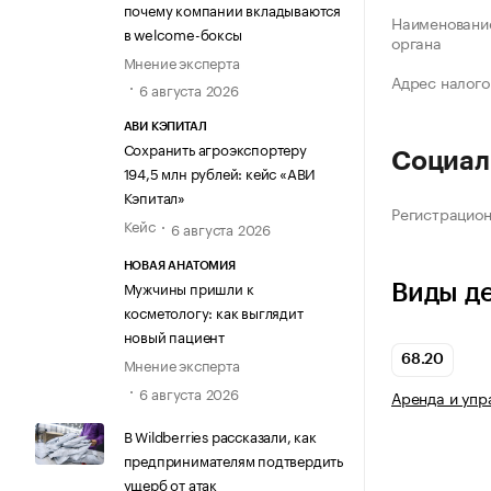
почему компании вкладываются
Наименование
в welcome-боксы
органа
Мнение эксперта
Адрес налого
6 августа 2026
АВИ КЭПИТАЛ
Сохранить агроэкспортеру
Социал
194,5 млн рублей: кейс «АВИ
Кэпитал»
Регистрацио
Кейс
6 августа 2026
НОВАЯ АНАТОМИЯ
Мужчины пришли к
Виды д
косметологу: как выглядит
новый пациент
68.20
Мнение эксперта
6 августа 2026
Аренда и уп
В Wildberries рассказали, как
предпринимателям подтвердить
ущерб от атак