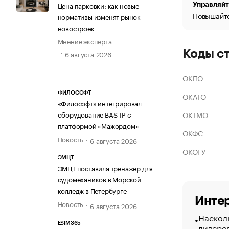
Цена парковки: как новые
Управляйт
Повышайте
нормативы изменят рынок
новостроек
Мнение эксперта
Коды с
6 августа 2026
ОКПО
ФИЛОСОФТ
ОКАТО
«Философт» интегрировал
ОКТМО
оборудование BAS-IP с
платформой «Мажордом»
ОКФС
Новость
6 августа 2026
ОКОГУ
ЭМЦТ
ЭМЦТ поставила тренажер для
судомехаников в Морской
колледж в Петербурге
Интер
Новость
6 августа 2026
Насколь
ESIM365
лидеро