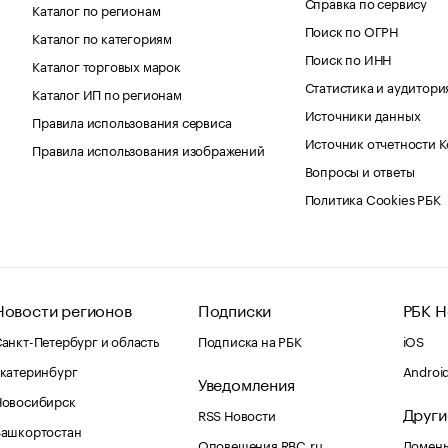
Справка по сервису
Каталог по регионам
Поиск по ОГРН
Каталог по категориям
Поиск по ИНН
Каталог торговых марок
Статистика и аудитори
Каталог ИП по регионам
Источники данных
Правила использования сервиса
Источник отчетности 
Правила использования изображений
Вопросы и ответы
Политика Cookies РБК
Новости регионов
Подписки
РБК Н
анкт-Петербург и область
Подписка на РБК
iOS
катеринбург
Androi
Уведомления
Новосибирск
Други
RSS Новости
Башкортостан
Оповещения RBC.ru
Домены