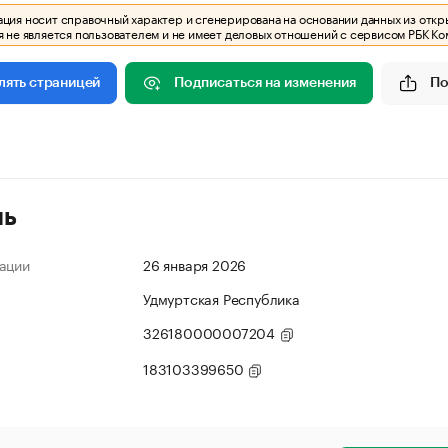
ия носит справочный характер и сгенерирована на основании данных из откр
 не является пользователем и не имеет деловых отношений с сервисом РБК Ко
Подписаться на изменения
По
лять страницей
ль
ации
26 января 2026
Удмуртская Республика
326180000007204
183103399650