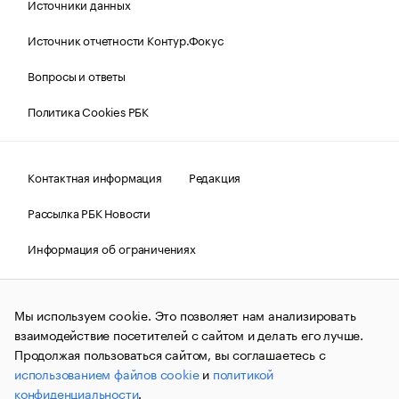
Источники данных
Источник отчетности Контур.Фокус
Вопросы и ответы
Политика Cookies РБК
Контактная информация
Редакция
Рассылка РБК Новости
Информация об ограничениях
Правовая информация
О соблюдении авторских прав
Мы используем cookie. Это позволяет нам анализировать
© АО «РОСБИЗНЕСКОНСАЛТИНГ»,
1995–2026.
Сообщения
и материалы информационного агентства «РБК»
взаимодействие посетителей с сайтом и делать его лучше.
(зарегистрировано Федеральной службой по надзору в сфере
Продолжая пользоваться сайтом, вы соглашаетесь с
связи, информационных технологий и массовых
использованием файлов cookie
и
политикой
коммуникаций (Роскомнадзор) 09.12.2015 за номером ИА
№ФС77-63848) сопровождаются пометкой «РБК». Отдельные
конфиденциальности
.