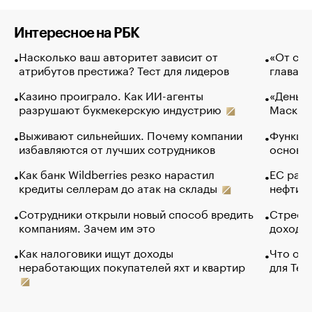
Интересное на РБК
Насколько ваш авторитет зависит от
«От спо
атрибутов престижа? Тест для лидеров
глава к
Казино проиграло. Как ИИ-агенты
«Деньги
разрушают букмекерскую индустрию
Маск в 
Выживают сильнейших. Почему компании
Функции
избавляются от лучших сотрудников
основ э
Как банк Wildberries резко нарастил
ЕС раз
кредиты селлерам до атак на склады
нефти —
Сотрудники открыли новый способ вредить
Стресс 
компаниям. Зачем им это
доходов
Как налоговики ищут доходы
Что обв
неработающих покупателей яхт и квартир
для Tel