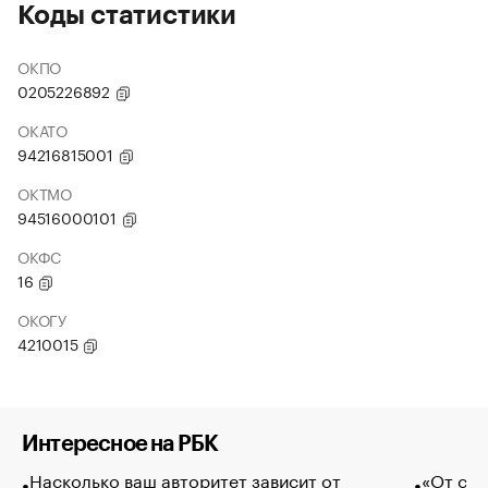
Коды статистики
ОКПО
0205226892
ОКАТО
94216815001
ОКТМО
94516000101
ОКФС
16
ОКОГУ
4210015
Интересное на РБК
Насколько ваш авторитет зависит от
«От спо