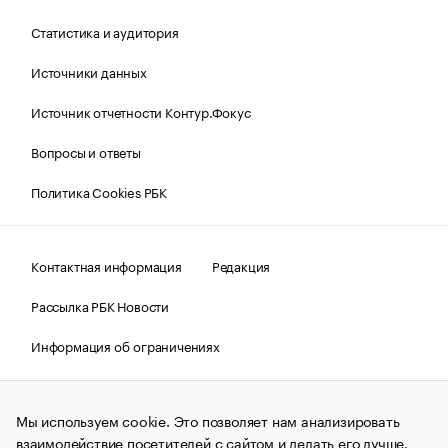
Статистика и аудитория
Источники данных
Источник отчетности Контур.Фокус
Вопросы и ответы
Политика Cookies РБК
Контактная информация
Редакция
Рассылка РБК Новости
Информация об ограничениях
Правовая информация
О соблюдении авторских прав
Мы используем cookie. Это позволяет нам анализировать
© АО «РОСБИЗНЕСКОНСАЛТИНГ»,
1995–2026.
Сообщения
и материалы информационного агентства «РБК»
взаимодействие посетителей с сайтом и делать его лучше.