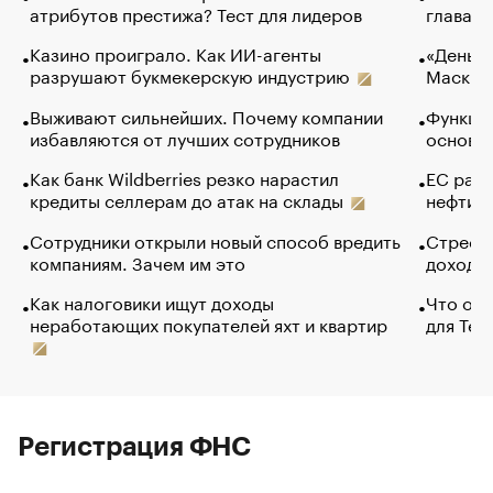
атрибутов престижа? Тест для лидеров
глава к
Казино проиграло. Как ИИ-агенты
«Деньги
разрушают букмекерскую индустрию
Маск в 
Выживают сильнейших. Почему компании
Функции
избавляются от лучших сотрудников
основ э
Как банк Wildberries резко нарастил
ЕС раз
кредиты селлерам до атак на склады
нефти —
Сотрудники открыли новый способ вредить
Стресс 
компаниям. Зачем им это
доходов
Как налоговики ищут доходы
Что обв
неработающих покупателей яхт и квартир
для Tel
Регистрация ФНС