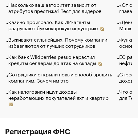
Насколько ваш авторитет зависит от
«От спо
атрибутов престижа? Тест для лидеров
глава к
Казино проиграло. Как ИИ-агенты
«Деньги
разрушают букмекерскую индустрию
Маск в 
Выживают сильнейших. Почему компании
Функции
избавляются от лучших сотрудников
основ э
Как банк Wildberries резко нарастил
ЕС раз
кредиты селлерам до атак на склады
нефти —
Сотрудники открыли новый способ вредить
Стресс 
компаниям. Зачем им это
доходов
Как налоговики ищут доходы
Что обв
неработающих покупателей яхт и квартир
для Tel
Регистрация ФНС