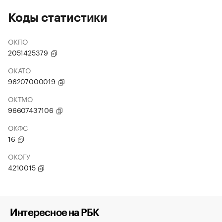
Коды статистики
ОКПО
2051425379
ОКАТО
96207000019
ОКТМО
96607437106
ОКФС
16
ОКОГУ
4210015
Интересное на РБК