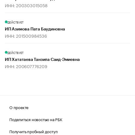
ИНН: 200303015058
ДЕЙСТВУЕТ
ИП Азимова Пата Баудиновна
ИНН: 201500984536
ДЕЙСТВУЕТ
ИП Хататаева Танзила Саид-Эмиевна
ИНН: 200607776209
О проекте
Поделиться новостью на РБК
Получить пробный доступ