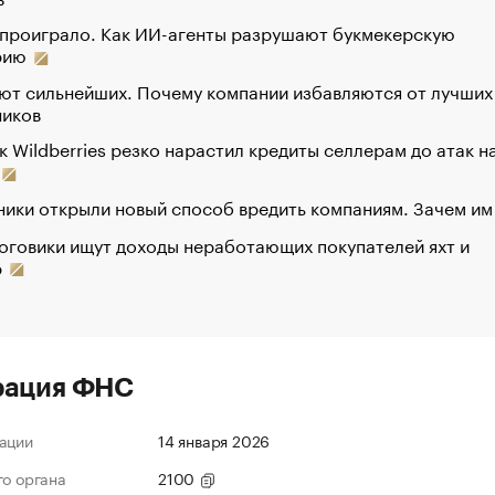
 проиграло. Как ИИ-агенты разрушают букмекерскую
рию
ют сильнейших. Почему компании избавляются от лучших
ников
к Wildberries резко нарастил кредиты селлерам до атак н
ики открыли новый способ вредить компаниям. Зачем им
оговики ищут доходы неработающих покупателей яхт и
р
рация ФНС
ации
14 января 2026
го органа
2100