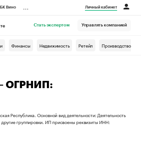
...
БК Вино
Личный кабинет
Стать экспертом
Управлять компанией
кте
азета
жи
Финансы
Недвижимость
Ретейл
Производство
 — ОГРНИП:
ская Республика. Основной вид деятельности: Деятельность
в другие группировки. ИП присвоены реквизиты ИНН: