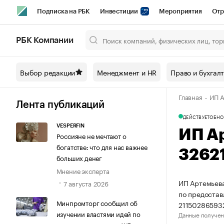
Подписка на РБК
Инвестиции
Мероприятия
Отр
Спорт
Школа управления РБК
РБК Образование
РБ
РБК Компании
Город
Стиль
Крипто
РБК Бизнес-среда
Дискусси
Выбор редакции
Менеджмент и HR
Право и бухгал
Спецпроекты СПб
Конференции СПб
Спецпроекты
Главная
ИП А
Технологии и медиа
Финансы
Рынок наличной валют
Лента публикаций
ДЕЙСТВУЕТ
ОБНО
VESPERFIN
ИП А
Россияне не мечтают о
богатстве: что для нас важнее
3262
больших денег
Мнение эксперта
ИП Артемьева
7 августа 2026
по предостав
Минпромторг сообщил об
21150286593
изучении властями идей по
Данные получен