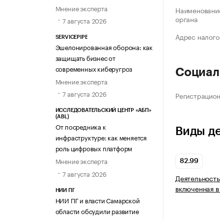
Мнение эксперта
Наименование
органа
7 августа 2026
Адрес налого
SERVICEPIPE
Эшелонированная оборона: как
защищать бизнес от
современных киберугроз
Социал
Мнение эксперта
7 августа 2026
Регистрацио
ИССЛЕДОВАТЕЛЬСКИЙ ЦЕНТР «АБП»
(ABL)
От посредника к
Виды д
инфраструктуре: как меняется
роль цифровых платформ
Мнение эксперта
82.99
7 августа 2026
Деятельность
включенная в
НИИ ПГ
НИИ ПГ и власти Самарской
области обсудили развитие