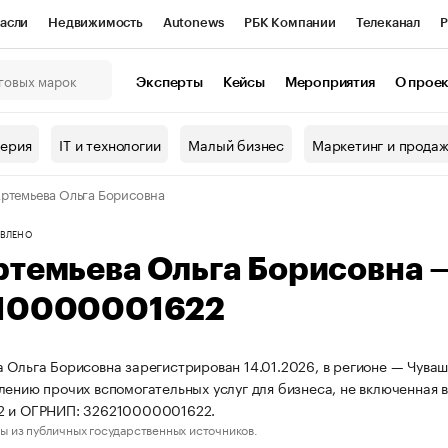
асли
Недвижимость
Autonews
РБК Компании
Телеканал
Р
К Курсы
РБК Life
Тренды
Визионеры
Национальные проекты
Эксперты
Кейсы
Мероприятия
О прое
онный клуб
Исследования
Кредитные рейтинги
Франшизы
Г
терия
IT и технологии
Малый бизнес
Маркетинг и прода
Проверка контрагентов
Политика
Экономика
Бизнес
ртемьева Ольга Борисовна
ы
ВЛЕНО
ртемьева Ольга Борисовна
10000001622
 Ольга Борисовна зарегистрирован 14.01.2026, в регионе — Чуваш
лению прочих вспомогательных услуг для бизнеса, не включенная 
2 и ОГРНИП: 326210000001622.
ы из публичных государственных источников.