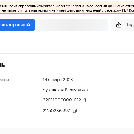
ия носит справочный характер и сгенерирована на основании данных из откр
 не является пользователем и не имеет деловых отношений с сервисом РБК Ко
Под
лять страницей
ль
ации
14 января 2026
Чувашская Республика
326210000001622
211502865932