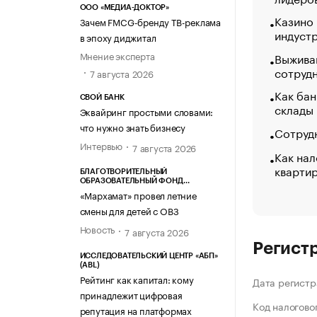
ООО «МЕДИА-ДОКТОР»
Казино
Зачем FMCG-бренду ТВ-реклама
индуст
в эпоху диджитал
Мнение эксперта
Выжива
сотруд
7 августа 2026
Как бан
СВОЙ БАНК
склады
Эквайринг простыми словами:
что нужно знать бизнесу
Сотрудн
Интервью
7 августа 2026
Как нал
кварти
БЛАГОТВОРИТЕЛЬНЫЙ
ОБРАЗОВАТЕЛЬНЫЙ ФОНД
«МАРХАМАТ»
«Мархамат» провел летние
смены для детей с ОВЗ
Новость
7 августа 2026
Регист
ИССЛЕДОВАТЕЛЬСКИЙ ЦЕНТР «АБП»
(ABL)
Рейтинг как капитал: кому
Дата регистр
принадлежит цифровая
Код налогово
репутация на платформах