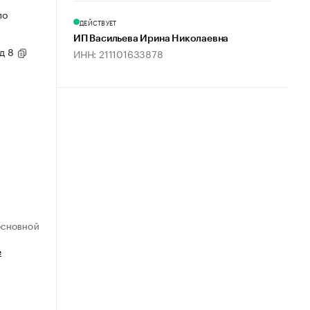
по
ДЕЙСТВУЕТ
ИП Васильева Ирина Николаевна
 д 8
ИНН: 211101633878
ОСНОВНОЙ
е