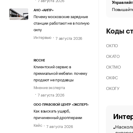
Управляйт
Повышайте
АНО «АИПР»
Почему московские зарядные
станции работают не в полную
силу
Коды с
Интервью
7 августа 2026
ОКПО
ОКАТО
RICCHE
ОКТМО
Клиентский сервис в
премиальной мебели: почему
ОКФС
продают не продавцы
Мнение эксперта
ОКОГУ
7 августа 2026
ООО ПРАВОВОЙ ЦЕНТР «ЭКСПЕРТ»
Как взыскать ущерб,
Интер
причиненный дропперами
Кейс
Насколь
7 августа 2026
лидеро