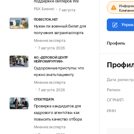
поддержке селлеров WB
Информац
РБК Бизнес
7 августа
Компания
ПОВЕСТОК.НЕТ
Нужен ли военный билет для
Управ
получения загранпаспорта
Мнение эксперта
Профиль
7 августа 2026
АО «ДЕЛОВОЙ ЦЕНТР
НЕЙРОХИРУРГИИ»
Профи
Судорожные приступы: что
нужно знать пациенту
Дата регистр
Мнение эксперта
Регион
7 августа 2026
ОГРНИП
СПЕКТРДАТА
Проверка кандидатов для
ИНН
кадрового агентства: как
повысить качество отбора
Мнение эксперта
7 августа 2026