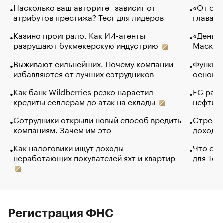
Насколько ваш авторитет зависит от
«От спо
атрибутов престижа? Тест для лидеров
глава к
Казино проиграло. Как ИИ-агенты
«Деньги
разрушают букмекерскую индустрию
Маск в 
Выживают сильнейших. Почему компании
Функции
избавляются от лучших сотрудников
основ э
Как банк Wildberries резко нарастил
ЕС раз
кредиты селлерам до атак на склады
нефти —
Сотрудники открыли новый способ вредить
Стресс 
компаниям. Зачем им это
доходов
Как налоговики ищут доходы
Что обв
неработающих покупателей яхт и квартир
для Tel
Регистрация ФНС