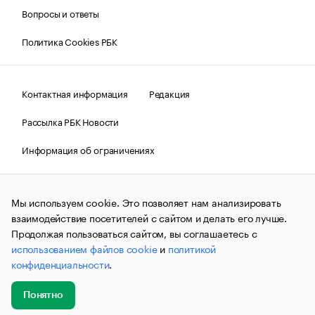
Вопросы и ответы
Политика Cookies РБК
Контактная информация
Редакция
Рассылка РБК Новости
Информация об ограничениях
Правовая информация
О соблюдении авторских прав
Мы используем cookie. Это позволяет нам анализировать
© АО «РОСБИЗНЕСКОНСАЛТИНГ»,
1995–2026.
Сообщения
и материалы информационного агентства «РБК»
взаимодействие посетителей с сайтом и делать его лучше.
(зарегистрировано Федеральной службой по надзору в сфере
Продолжая пользоваться сайтом, вы соглашаетесь с
связи, информационных технологий и массовых
использованием файлов cookie
и
политикой
коммуникаций (Роскомнадзор) 09.12.2015 за номером ИА
№ФС77-63848) сопровождаются пометкой «РБК». Отдельные
конфиденциальности
.
публикации могут содержать информацию,
не предназначенную для пользователей
до 18 лет.
companycardsfeedback@rbc.ru
Понятно
Добавить