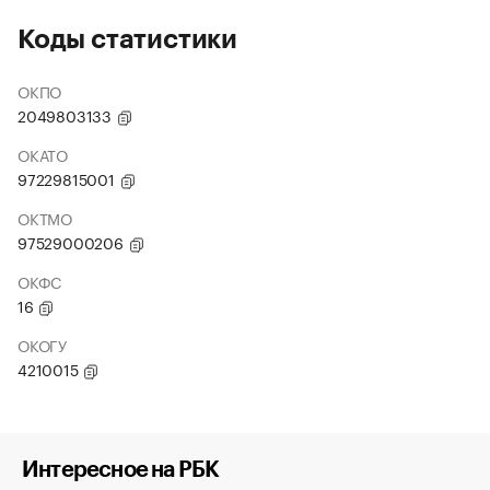
Коды статистики
ОКПО
2049803133
ОКАТО
97229815001
ОКТМО
97529000206
ОКФС
16
ОКОГУ
4210015
Интересное на РБК