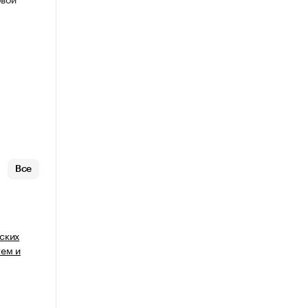
Все
ских
тем и