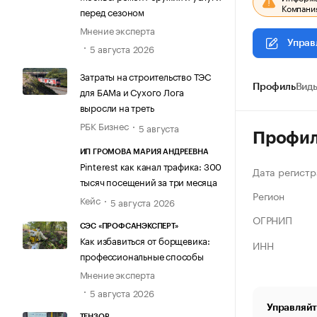
Компания
перед сезоном
Мнение эксперта
Управ
5 августа 2026
Затраты на строительство ТЭС
Профиль
Виды
для БАМа и Сухого Лога
выросли на треть
РБК Бизнес
5 августа
Профи
ИП ГРОМОВА МАРИЯ АНДРЕЕВНА
Pinterest как канал трафика: 300
Дата регистр
тысяч посещений за три месяца
Регион
Кейс
5 августа 2026
ОГРНИП
СЭС «ПРОФСАНЭКСПЕРТ»
Как избавиться от борщевика:
ИНН
профессиональные способы
Мнение эксперта
5 августа 2026
Управляйт
ТЕНЗОР