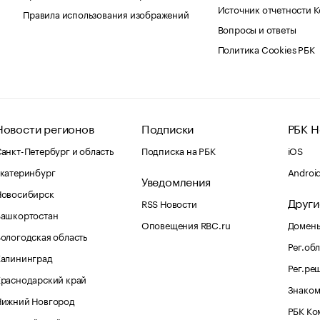
Источник отчетности 
Правила использования изображений
Вопросы и ответы
Политика Cookies РБК
Новости регионов
Подписки
РБК Н
анкт-Петербург и область
Подписка на РБК
iOS
катеринбург
Androi
Уведомления
Новосибирск
Други
RSS Новости
Башкортостан
Оповещения RBC.ru
Домены
ологодская область
Рег.об
Калининград
Рег.ре
раснодарский край
Знаком
Нижний Новгород
РБК Ко