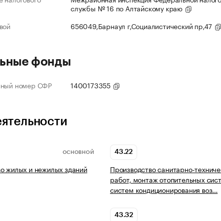
службы № 16 по Алтайскому краю
вой
656049,Барнаул г,Социалистический пр,47
ьные фонды
нный номер СФР
1400173355
еятельности
43.22
ОСНОВНОЙ
о жилых и нежилых зданий
Производство санитарно-техниче
работ, монтаж отопительных сис
систем кондиционирования воз…
43.32