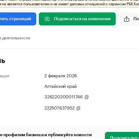
 не является пользователем и не имеет деловых отношений с сервисом РБК Ко
Подписаться на изменения
По
лять страницей
 деятельности
ль
ации
2 февраля 2026
Алтайский край
326220200011746
222507637952
е профилем бизнеса и публикуйте новости
Получить дос