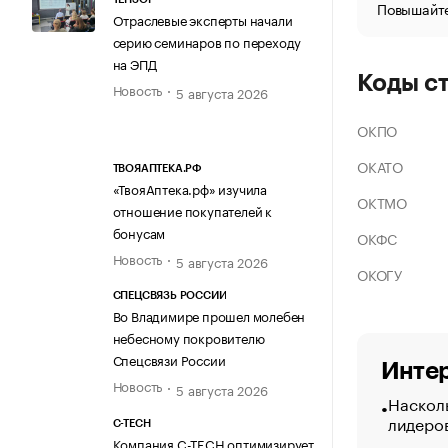
Повышайте
Отраслевые эксперты начали
серию семинаров по переходу
на ЭПД
Коды с
Новость
5 августа 2026
ОКПО
ОКАТО
ТВОЯАПТЕКА.РФ
«ТвояАптека.рф» изучила
ОКТМО
отношение покупателей к
бонусам
ОКФС
Новость
5 августа 2026
ОКОГУ
СПЕЦСВЯЗЬ РОССИИ
Во Владимире прошел молебен
небесному покровителю
Спецсвязи России
Интер
Новость
5 августа 2026
Насколь
лидеро
C-TECH
Компания C-TECH оптимизирует