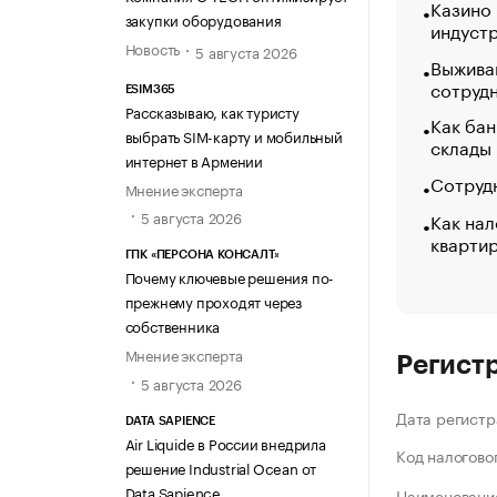
Казино
закупки оборудования
индуст
Новость
5 августа 2026
Выжива
сотруд
ESIM365
Рассказываю, как туристу
Как бан
выбрать SIM-карту и мобильный
склады
интернет в Армении
Сотрудн
Мнение эксперта
5 августа 2026
Как нал
кварти
ГПК «ПЕРСОНА КОНСАЛТ»
Почему ключевые решения по-
прежнему проходят через
собственника
Мнение эксперта
Регист
5 августа 2026
Дата регистр
DATA SAPIENCE
Air Liquide в России внедрила
Код налогово
решение Industrial Ocean от
Data Sapience
Наименование