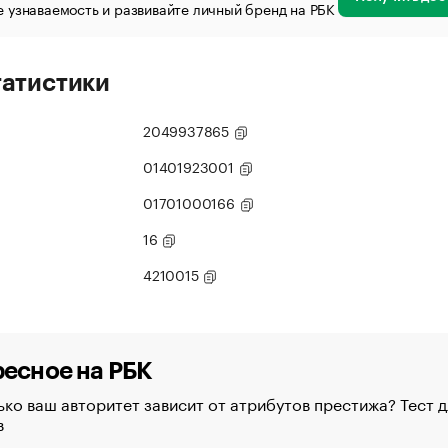
 узнаваемость и развивайте личный бренд на РБК
татистики
2049937865
01401923001
01701000166
16
4210015
есное на РБК
ко ваш авторитет зависит от атрибутов престижа? Тест д
в