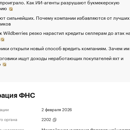
 проиграло. Как ИИ-агенты разрушают букмекерскую
рию
ют сильнейших. Почему компании избавляются от лучших
ников
к Wildberries резко нарастил кредиты селлерам до атак н
ики открыли новый способ вредить компаниям. Зачем им
оговики ищут доходы неработающих покупателей яхт и
р
рация ФНС
ации
2 февраля 2026
го органа
2202
 налогового
Межрайонная инспекция Федеральной налог