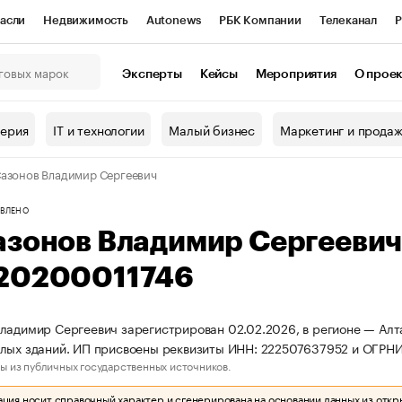
асли
Недвижимость
Autonews
РБК Компании
Телеканал
Р
К Курсы
РБК Life
Тренды
Визионеры
Национальные проекты
Эксперты
Кейсы
Мероприятия
О прое
онный клуб
Исследования
Кредитные рейтинги
Франшизы
Г
терия
IT и технологии
Малый бизнес
Маркетинг и прода
Проверка контрагентов
Политика
Экономика
Бизнес
азонов Владимир Сергеевич
ы
ВЛЕНО
азонов Владимир Сергееви
20200011746
ладимир Сергеевич зарегистрирован 02.02.2026, в регионе — Алта
лых зданий. ИП присвоены реквизиты ИНН: 222507637952 и ОГРН
ы из публичных государственных источников.
ия носит справочный характер и сгенерирована на основании данных из откр