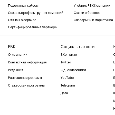
Поделиться кейсом
Учебник РБК Компании
Создать профиль группы компаний
Статьи о бизнесе
Отзывы о сервисе
Словарь PR и маркетинга
Сертифицированные партнеры
РБК
Социальные сети
О компании
ВКонтакте
С
Контактная информация
Twitter
Е
Редакция
Одноклассники
Размещение рекламы
YouTube
Стажерская программа
Telegram
В
Дзен
К