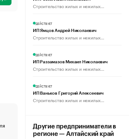
Строительство жилых и нежилых...
ДЕЙСТВУЕТ
ИП Ямцов Андрей Николаевич
Строительство жилых и нежилых...
ДЕЙСТВУЕТ
ИП Раззамазов Михаил Николаевич
Строительство жилых и нежилых...
ДЕЙСТВУЕТ
ИП Ваньков Григорий Алексеевич
Строительство жилых и нежилых...
ля
«От спорта тело стареет иначе». Как живет глава ко
Другие предприниматели в
создавшей GTA
регионе — Алтайский край