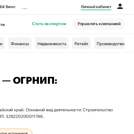
...
БК Вино
Личный кабинет
Стать экспертом
Управлять компанией
кте
азета
жи
Финансы
Недвижимость
Ретейл
Производство
ч — ОГРНИП:
йский край. Основной вид деятельности: Строительство
ИП: 326220200011746.
ытых источников.