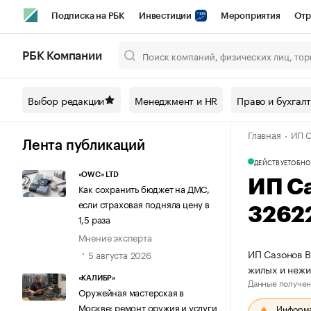
Подписка на РБК
Инвестиции
Мероприятия
Отр
Спорт
Школа управления РБК
РБК Образование
РБ
РБК Компании
Город
Стиль
Крипто
РБК Бизнес-среда
Дискусси
Выбор редакции
Менеджмент и HR
Право и бухгал
Спецпроекты СПб
Конференции СПб
Спецпроекты
Главная
ИП С
Технологии и медиа
Финансы
Рынок наличной валют
Лента публикаций
ДЕЙСТВУЕТ
ОБНО
«OWC» LTD
ИП С
Как сохранить бюджет на ДМС,
если страховая подняла цену в
3262
1,5 раза
Мнение эксперта
ИП Сазонов В
5 августа 2026
жилых и нежи
«КАЛИБР»
Данные получен
Оружейная мастерская в
Москве: ремонт оружия и услуги
Информац