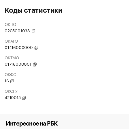
Коды статистики
ОКПО
0205001033
ОКАТО
01416000000
ОКТМО
01716000001
ОКФС
16
ОКОГУ
4210015
Интересное на РБК