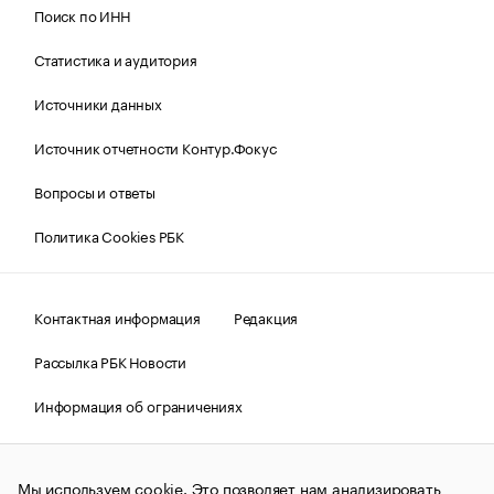
Поиск по ИНН
Статистика и аудитория
Источники данных
Источник отчетности Контур.Фокус
Вопросы и ответы
Политика Cookies РБК
Контактная информация
Редакция
Рассылка РБК Новости
Информация об ограничениях
Правовая информация
О соблюдении авторских прав
Мы используем cookie. Это позволяет нам анализировать
© АО «РОСБИЗНЕСКОНСАЛТИНГ»,
1995–2026.
Сообщения