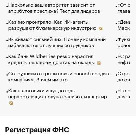
Насколько ваш авторитет зависит от
«От спо
атрибутов престижа? Тест для лидеров
глава к
Казино проиграло. Как ИИ-агенты
«Деньги
разрушают букмекерскую индустрию
Маск в 
Выживают сильнейших. Почему компании
Функции
избавляются от лучших сотрудников
основ э
Как банк Wildberries резко нарастил
ЕС раз
кредиты селлерам до атак на склады
нефти —
Сотрудники открыли новый способ вредить
Стресс 
компаниям. Зачем им это
доходов
Как налоговики ищут доходы
Что обв
неработающих покупателей яхт и квартир
для Tel
Регистрация ФНС