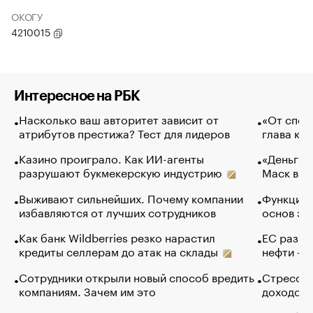
ОКОГУ
4210015
Интересное на РБК
Насколько ваш авторитет зависит от
«От спор
атрибутов престижа? Тест для лидеров
глава ко
Казино проиграло. Как ИИ-агенты
«Деньги б
разрушают букмекерскую индустрию
Маск в и
Выживают сильнейших. Почему компании
Функции 
избавляются от лучших сотрудников
основ эф
Как банк Wildberries резко нарастил
ЕС разре
кредиты селлерам до атак на склады
нефти — 
Сотрудники открыли новый способ вредить
Стресс о
компаниям. Зачем им это
доходов 