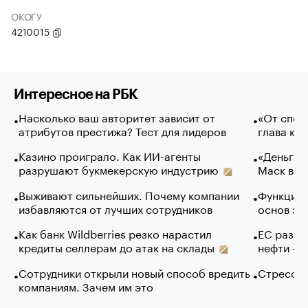
ОКОГУ
4210015
Интересное на РБК
Насколько ваш авторитет зависит от
«От спор
атрибутов престижа? Тест для лидеров
глава ко
Казино проиграло. Как ИИ-агенты
«Деньги б
разрушают букмекерскую индустрию
Маск в и
Выживают сильнейших. Почему компании
Функции 
избавляются от лучших сотрудников
основ эф
Как банк Wildberries резко нарастил
ЕС разре
кредиты селлерам до атак на склады
нефти — 
Сотрудники открыли новый способ вредить
Стресс о
компаниям. Зачем им это