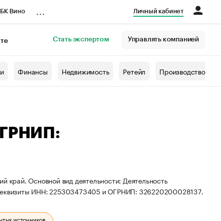
...
БК Вино
Личный кабинет
Стать экспертом
Управлять компанией
кте
азета
жи
Финансы
Недвижимость
Ретейл
Производство
ОГРНИП:
ий край. Основной вид деятельности: Деятельность
 реквизиты ИНН: 225303473405 и ОГРНИП: 326220200028137.
ытых источников.