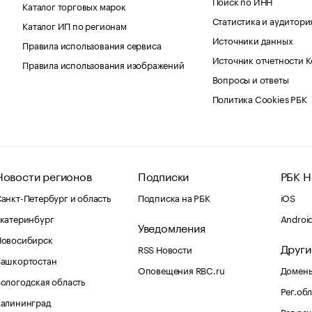
Поиск по ИНН
Каталог торговых марок
Статистика и аудитори
Каталог ИП по регионам
Источники данных
Правила использования сервиса
Источник отчетности 
Правила использования изображений
Вопросы и ответы
Политика Cookies РБК
Новости регионов
Подписки
РБК Н
анкт-Петербург и область
Подписка на РБК
iOS
катеринбург
Androi
Уведомления
Новосибирск
Други
RSS Новости
Башкортостан
Оповещения RBC.ru
Домены
ологодская область
Рег.об
Калининград
Рег.ре