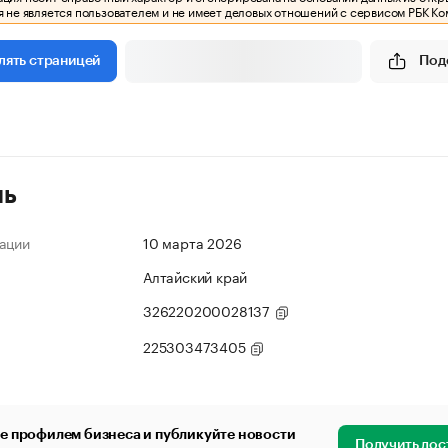
 не является пользователем и не имеет деловых отношений с сервисом РБК Ко
Под
лять страницей
ль
ации
10 марта 2026
Алтайский край
326220200028137
225303473405
е профилем бизнеса и публикуйте новости
Получить дос