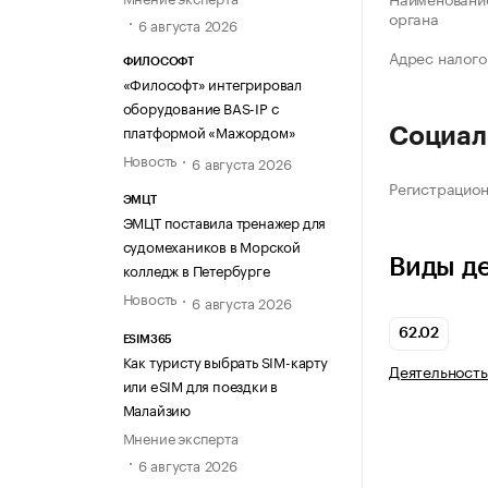
органа
6 августа 2026
Адрес налого
ФИЛОСОФТ
«Философт» интегрировал
оборудование BAS-IP с
платформой «Мажордом»
Социал
Новость
6 августа 2026
Регистрацио
ЭМЦТ
ЭМЦТ поставила тренажер для
судомехаников в Морской
Виды д
колледж в Петербурге
Новость
6 августа 2026
62.02
ESIM365
Как туристу выбрать SIM-карту
Деятельность
или eSIM для поездки в
Малайзию
Мнение эксперта
6 августа 2026