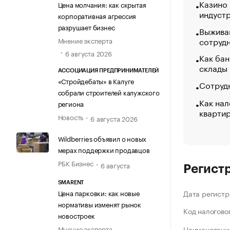
Казино
Цена молчания: как скрытая
индуст
корпоративная агрессия
разрушает бизнес
Выжива
сотруд
Мнение эксперта
6 августа 2026
Как бан
склады
АССОЦИАЦИЯ ПРЕДПРИНИМАТЕЛЕЙ
«Стройдебаты» в Калуге
Сотрудн
собрали строителей калужского
Как нал
региона
кварти
Новость
6 августа 2026
Wildberries объявил о новых
мерах поддержки продавцов
РБК Бизнес
6 августа
Регист
SMARENT
Цена парковки: как новые
Дата регистр
нормативы изменят рынок
Код налогово
новостроек
Мнение эксперта
Наименование