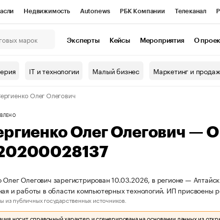
асли
Недвижимость
Autonews
РБК Компании
Телеканал
Р
К Курсы
РБК Life
Тренды
Визионеры
Национальные проекты
Эксперты
Кейсы
Мероприятия
О прое
онный клуб
Исследования
Кредитные рейтинги
Франшизы
Г
терия
IT и технологии
Малый бизнес
Маркетинг и прода
Проверка контрагентов
Политика
Экономика
Бизнес
ергиенко Олег Олегович
ы
ВЛЕНО
ергиенко Олег Олегович — 
20200028137
 Олег Олегович зарегистрирован 10.03.2026, в регионе — Алтайск
ная и работы в области компьютерных технологий. ИП присвоены
ы из публичных государственных источников.
ия носит справочный характер и сгенерирована на основании данных из откр