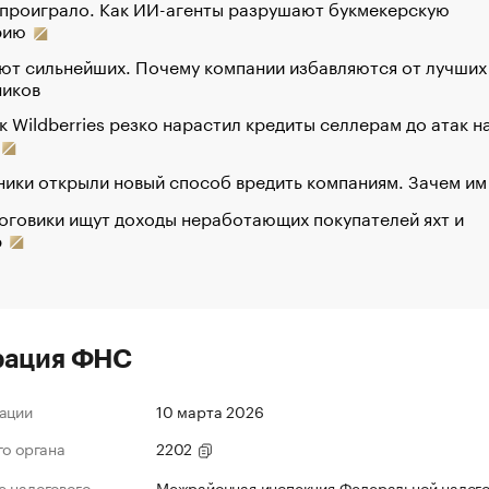
 проиграло. Как ИИ-агенты разрушают букмекерскую
рию
ют сильнейших. Почему компании избавляются от лучших
ников
к Wildberries резко нарастил кредиты селлерам до атак н
ики открыли новый способ вредить компаниям. Зачем им
оговики ищут доходы неработающих покупателей яхт и
р
рация ФНС
ации
10 марта 2026
го органа
2202
 налогового
Межрайонная инспекция Федеральной налог