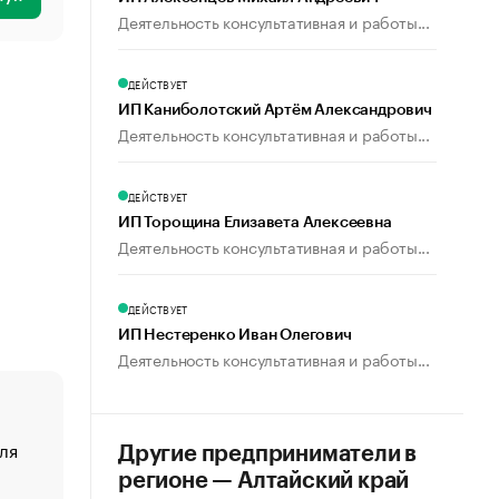
Деятельность консультативная и работы...
ДЕЙСТВУЕТ
ИП Каниболотский Артём Александрович
Деятельность консультативная и работы...
ДЕЙСТВУЕТ
ИП Торощина Елизавета Алексеевна
Деятельность консультативная и работы...
ДЕЙСТВУЕТ
ИП Нестеренко Иван Олегович
Деятельность консультативная и работы...
ля
«От спорта тело стареет иначе». Как живет глава ко
Другие предприниматели в
создавшей GTA
регионе — Алтайский край