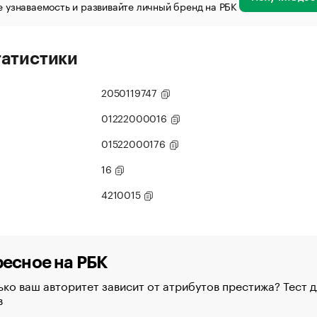
 узнаваемость и развивайте личный бренд на РБК
татистики
2050119747
01222000016
01522000176
16
4210015
есное на РБК
ко ваш авторитет зависит от атрибутов престижа? Тест д
в