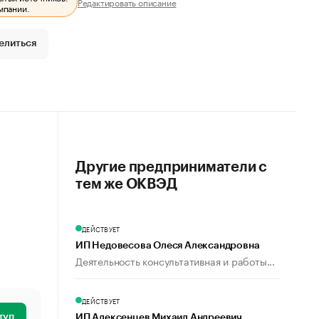
Редактировать описание
мпании.
елиться
Другие предприниматели с
тем же ОКВЭД
ДЕЙСТВУЕТ
ИП Недовесова Олеся Александровна
Деятельность консультативная и работы...
ДЕЙСТВУЕТ
туп
ИП Алексенцев Михаил Андреевич