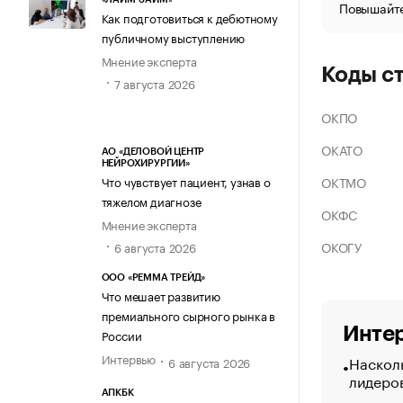
Повышайте
Как подготовиться к дебютному
публичному выступлению
Мнение эксперта
Коды с
7 августа 2026
ОКПО
ОКАТО
АО «ДЕЛОВОЙ ЦЕНТР
НЕЙРОХИРУРГИИ»
ОКТМО
Что чувствует пациент, узнав о
тяжелом диагнозе
ОКФС
Мнение эксперта
ОКОГУ
6 августа 2026
ООО «РЕММА ТРЕЙД»
Что мешает развитию
премиального сырного рынка в
Интер
России
Интервью
Насколь
6 августа 2026
лидеро
АПКБК