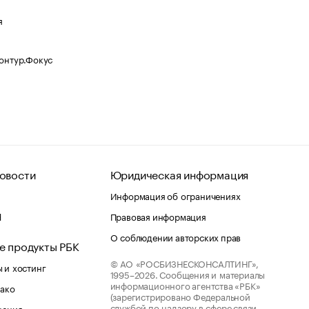
я
Контур.Фокус
овости
Юридическая информация
Информация об ограничениях
d
Правовая информация
О соблюдении авторских прав
е продукты РБК
© АО «РОСБИЗНЕСКОНСАЛТИНГ»,
 и хостинг
1995–2026.
Сообщения и материалы
информационного агентства «РБК»
лако
(зарегистрировано Федеральной
службой по надзору в сфере связи,
шения