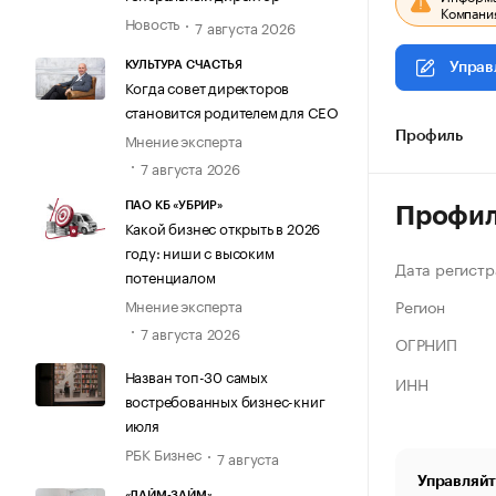
Компания
Новость
7 августа 2026
КУЛЬТУРА СЧАСТЬЯ
Управ
Когда совет директоров
становится родителем для CEO
Мнение эксперта
Профиль
7 августа 2026
ПАО КБ «УБРИР»
Профи
Какой бизнес открыть в 2026
году: ниши с высоким
Дата регистр
потенциалом
Регион
Мнение эксперта
7 августа 2026
ОГРНИП
Назван топ-30 самых
ИНН
востребованных бизнес-книг
июля
РБК Бизнес
7 августа
Управляйт
«ЛАЙМ-ЗАЙМ»