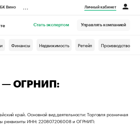
...
БК Вино
Личный кабинет
Стать экспертом
Управлять компанией
кте
азета
жи
Финансы
Недвижимость
Ретейл
Производство
ч — ОГРНИП:
йский край. Основной вид деятельности: Торговля розничная
ены реквизиты ИНН: 220807206008 и ОГРНИП: