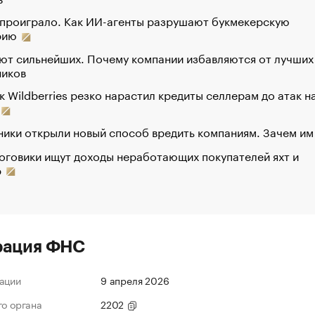
 проиграло. Как ИИ-агенты разрушают букмекерскую
рию
ют сильнейших. Почему компании избавляются от лучших
ников
к Wildberries резко нарастил кредиты селлерам до атак н
ики открыли новый способ вредить компаниям. Зачем им
оговики ищут доходы неработающих покупателей яхт и
р
рация ФНС
ации
9 апреля 2026
го органа
2202