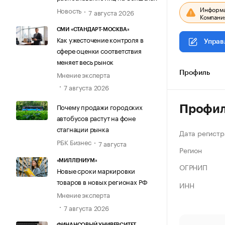
Информац
Новость
7 августа 2026
Компания
СМИ «СТАНДАРТ-МОСКВА»
Как ужесточение контроля в
Управ
сфере оценки соответствия
меняет весь рынок
Мнение эксперта
Профиль
7 августа 2026
Почему продажи городских
Профи
автобусов растут на фоне
стагнации рынка
Дата регистр
РБК Бизнес
7 августа
Регион
«МИЛЛЕНИУМ»
ОГРНИП
Новые сроки маркировки
товаров в новых регионах РФ
ИНН
Мнение эксперта
7 августа 2026
ФИНАНСОВЫЙ УНИВЕРСИТЕТ,