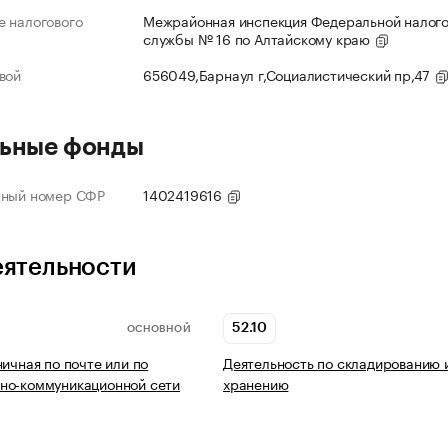
 налогового
Межрайонная инспекция Федеральной налог
службы № 16 по Алтайскому краю
вой
656049,Барнаул г,Социалистический пр,47
ьные фонды
нный номер СФР
1402419616
еятельности
52.10
ОСНОВНОЙ
ничная по почте или по
Деятельность по складированию 
но-коммуникационной сети
хранению