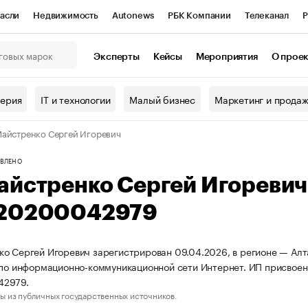
асли
Недвижимость
Autonews
РБК Компании
Телеканал
Р
К Курсы
РБК Life
Тренды
Визионеры
Национальные проекты
Эксперты
Кейсы
Мероприятия
О прое
онный клуб
Исследования
Кредитные рейтинги
Франшизы
Г
терия
IT и технологии
Малый бизнес
Маркетинг и прода
Проверка контрагентов
Политика
Экономика
Бизнес
айстренко Сергей Игоревич
ы
ВЛЕНО
айстренко Сергей Игореви
20200042979
о Сергей Игоревич зарегистрирован 09.04.2026, в регионе — Алта
 по информационно-коммуникационной сети Интернет. ИП присво
42979.
ы из публичных государственных источников.