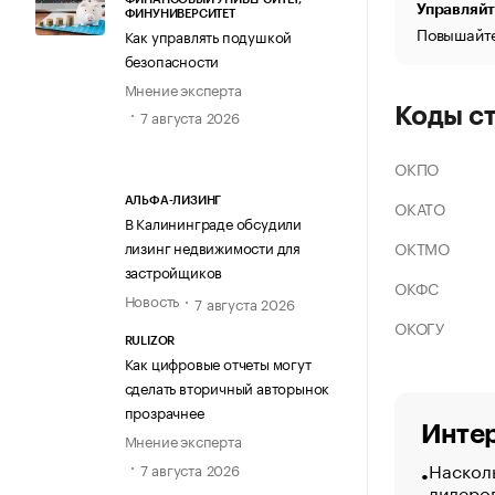
Управляйт
ФИНУНИВЕРСИТЕТ
Повышайте
Как управлять подушкой
безопасности
Мнение эксперта
Коды с
7 августа 2026
ОКПО
АЛЬФА-ЛИЗИНГ
ОКАТО
В Калининграде обсудили
ОКТМО
лизинг недвижимости для
застройщиков
ОКФС
Новость
7 августа 2026
ОКОГУ
RULIZOR
Как цифровые отчеты могут
сделать вторичный авторынок
прозрачнее
Интер
Мнение эксперта
Насколь
7 августа 2026
лидеро