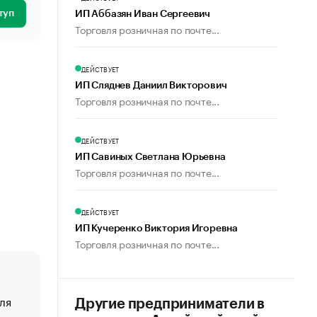
туп
ИП Аббазян Иван Сергеевич
Торговля розничная по почте...
ДЕЙСТВУЕТ
ИП Сляднев Даниил Викторович
Торговля розничная по почте...
ДЕЙСТВУЕТ
ИП Савиных Светлана Юрьевна
Торговля розничная по почте...
ДЕЙСТВУЕТ
ИП Кучеренко Виктория Игоревна
Торговля розничная по почте...
ля
«От спорта тело стареет иначе». Как живет глава ко
Другие предприниматели в
создавшей GTA