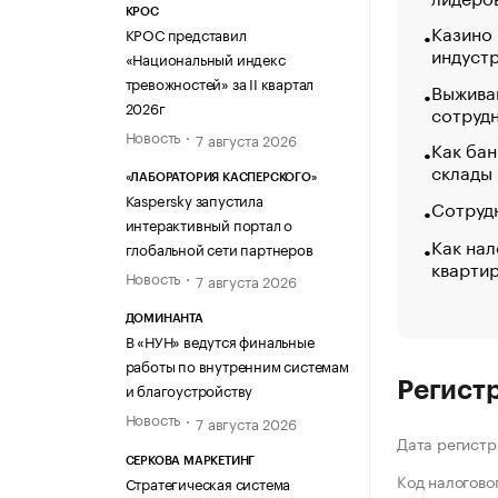
КРОС
Казино
КРОС представил
индуст
«Национальный индекс
тревожностей» за II квартал
Выжива
2026г
сотруд
Новость
7 августа 2026
Как бан
склады
«ЛАБОРАТОРИЯ КАСПЕРСКОГО»
Kaspersky запустила
Сотрудн
интерактивный портал о
Как нал
глобальной сети партнеров
кварти
Новость
7 августа 2026
ДОМИНАНТА
В «НУН» ведутся финальные
работы по внутренним системам
Регист
и благоустройству
Новость
7 августа 2026
Дата регистр
СЕРКОВА МАРКЕТИНГ
Код налогово
Стратегическая система