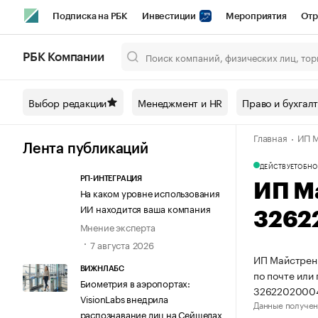
Подписка на РБК
Инвестиции
Мероприятия
Отр
Спорт
Школа управления РБК
РБК Образование
РБ
РБК Компании
Город
Стиль
Крипто
РБК Бизнес-среда
Дискусси
Выбор редакции
Менеджмент и HR
Право и бухгал
Спецпроекты СПб
Конференции СПб
Спецпроекты
Главная
ИП М
Технологии и медиа
Финансы
Рынок наличной валют
Лента публикаций
ДЕЙСТВУЕТ
ОБНО
РП-ИНТЕГРАЦИЯ
ИП М
На каком уровне использования
ИИ находится ваша компания
3262
Мнение эксперта
7 августа 2026
ИП Майстренк
ВИЖНЛАБС
по почте или
Биометрия в аэропортах:
3262202000
VisionLabs внедрила
Данные получен
распознавание лиц на Сейшелах