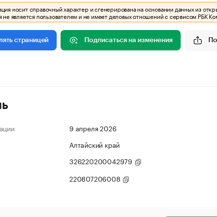
ия носит справочный характер и сгенерирована на основании данных из откр
 не является пользователем и не имеет деловых отношений с сервисом РБК Ко
Подписаться на изменения
По
лять страницей
ль
ации
9 апреля 2026
Алтайский край
326220200042979
220807206008