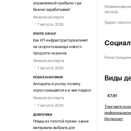
управляемой прибыли: где
Наименование
бизнес зарабатывает
органа
Мнение эксперта
Адрес налого
7 августа 2026
ITENTIS GROUP
Как ИТ-инфраструктура влияет
Социал
на скорость вывода нового
продукта на рынок
Регистрацио
Мнение эксперта
7 августа 2026
Виды д
НОВАЯ АНАТОМИЯ
Аппараты и уколы: почему
спрос смещается и в чем подвох
47.91
Мнение эксперта
7 августа 2026
Торговля роз
информацион
ДОМПРЯЖИ
Интернет
Пледы из толстой пряжи: какие
материалы выбрать для