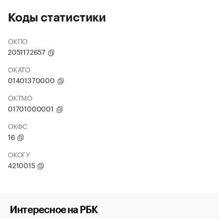
Коды статистики
ОКПО
2051172657
ОКАТО
01401370000
ОКТМО
01701000001
ОКФС
16
ОКОГУ
4210015
Интересное на РБК