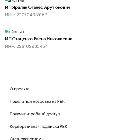
ДЕЙСТВУЕТ
ИП Яралян Оганес Арутюнович
ИНН: 220704355167
ДЕЙСТВУЕТ
ИП Стаценко Елена Николаевна
ИНН: 226102983454
О проекте
Поделиться новостью на РБК
Получить пробный доступ
Корпоративная подписка РБК
Стать экспертом