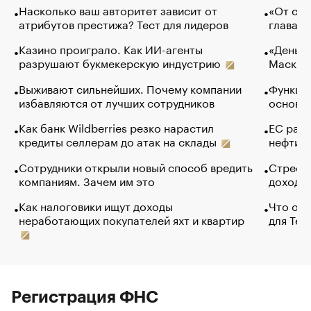
Насколько ваш авторитет зависит от
«От спо
атрибутов престижа? Тест для лидеров
глава к
Казино проиграло. Как ИИ-агенты
«Деньги
разрушают букмекерскую индустрию
Маск в 
Выживают сильнейших. Почему компании
Функции
избавляются от лучших сотрудников
основ э
Как банк Wildberries резко нарастил
ЕС раз
кредиты селлерам до атак на склады
нефти —
Сотрудники открыли новый способ вредить
Стресс 
компаниям. Зачем им это
доходов
Как налоговики ищут доходы
Что обв
неработающих покупателей яхт и квартир
для Tel
Регистрация ФНС