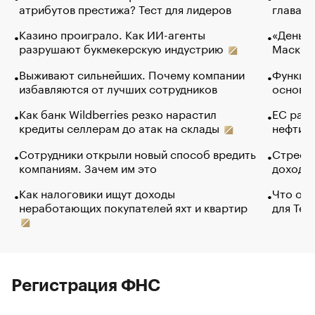
атрибутов престижа? Тест для лидеров
глава к
Казино проиграло. Как ИИ-агенты
«Деньги
разрушают букмекерскую индустрию
Маск в 
Выживают сильнейших. Почему компании
Функции
избавляются от лучших сотрудников
основ э
Как банк Wildberries резко нарастил
ЕС раз
кредиты селлерам до атак на склады
нефти —
Сотрудники открыли новый способ вредить
Стресс 
компаниям. Зачем им это
доходов
Как налоговики ищут доходы
Что обв
неработающих покупателей яхт и квартир
для Tel
Регистрация ФНС