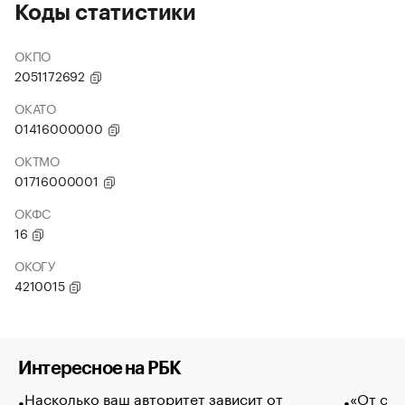
Коды статистики
ОКПО
2051172692
ОКАТО
01416000000
ОКТМО
01716000001
ОКФС
16
ОКОГУ
4210015
Интересное на РБК
Насколько ваш авторитет зависит от
«От спо