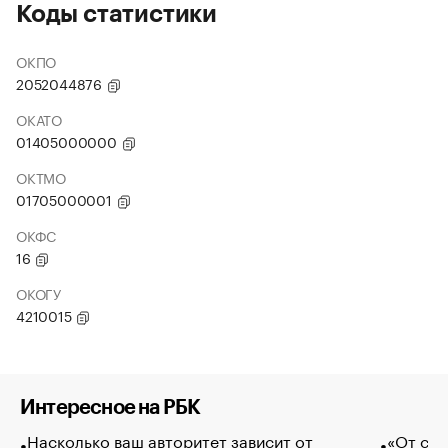
Коды статистики
ОКПО
2052044876
ОКАТО
01405000000
ОКТМО
01705000001
ОКФС
16
ОКОГУ
4210015
Интересное на РБК
Насколько ваш авторитет зависит от
«От спо