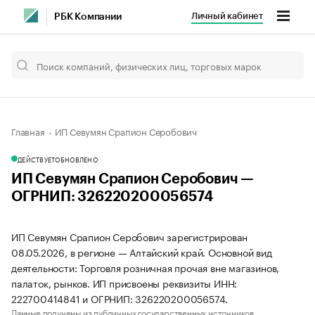
Личный кабинет
РБК Компании
Главная
ИП Севумян Срапион Серобович
ДЕЙСТВУЕТ
ОБНОВЛЕНО
ИП Севумян Срапион Серобович —
ОГРНИП: 326220200056574
ИП Севумян Срапион Серобович зарегистрирован
08.05.2026, в регионе — Алтайский край. Основной вид
деятельности: Торговля розничная прочая вне магазинов,
палаток, рынков. ИП присвоены реквизиты ИНН:
222700414841 и ОГРНИП: 326220200056574.
Данные получены из публичных государственных источников.