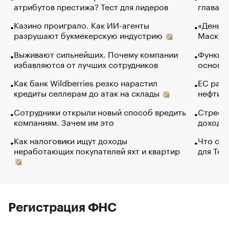
атрибутов престижа? Тест для лидеров
глава к
Казино проиграло. Как ИИ-агенты
«Деньги
разрушают букмекерскую индустрию
Маск в 
Выживают сильнейших. Почему компании
Функции
избавляются от лучших сотрудников
основ э
Как банк Wildberries резко нарастил
ЕС раз
кредиты селлерам до атак на склады
нефти —
Сотрудники открыли новый способ вредить
Стресс 
компаниям. Зачем им это
доходов
Как налоговики ищут доходы
Что обв
неработающих покупателей яхт и квартир
для Tel
Регистрация ФНС