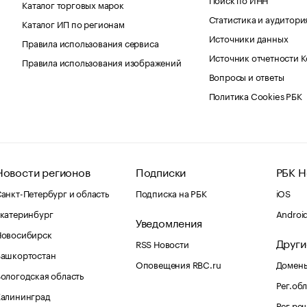
Каталог торговых марок
Статистика и аудитори
Каталог ИП по регионам
Источники данных
Правила использования сервиса
Источник отчетности 
Правила использования изображений
Вопросы и ответы
Политика Cookies РБК
Новости регионов
Подписки
РБК Н
анкт-Петербург и область
Подписка на РБК
iOS
катеринбург
Androi
Уведомления
Новосибирск
Други
RSS Новости
Башкортостан
Оповещения RBC.ru
Домены
ологодская область
Рег.об
Калининград
Рег.ре