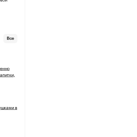
Все
венно
апитки,
ушками в