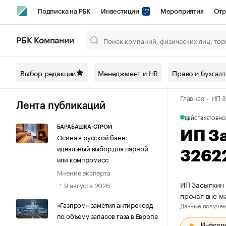
Подписка на РБК
Инвестиции
Мероприятия
Отр
Спорт
Школа управления РБК
РБК Образование
РБ
РБК Компании
Город
Стиль
Крипто
РБК Бизнес-среда
Дискусси
Выбор редакции
Менеджмент и HR
Право и бухгал
Спецпроекты СПб
Конференции СПб
Спецпроекты
Главная
ИП З
Технологии и медиа
Финансы
Рынок наличной валют
Лента публикаций
ДЕЙСТВУЕТ
ОБНО
БАРАБАШКА-СТРОЙ
ИП З
Осина в русской бане:
идеальный выбор для парной
3262
или компромисс
Мнение эксперта
ИП Засыпкин 
9 августа 2026
прочая вне м
«Газпром» заметил антирекорд
Данные получен
по объему запасов газа в Европе
Информац