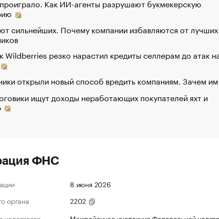
 проиграло. Как ИИ-агенты разрушают букмекерскую
рию
ют сильнейших. Почему компании избавляются от лучших
ников
к Wildberries резко нарастил кредиты селлерам до атак н
ики открыли новый способ вредить компаниям. Зачем им
оговики ищут доходы неработающих покупателей яхт и
р
рация ФНС
ации
8 июня 2026
го органа
2202
 налогового
Межрайонная инспекция Федеральной налог