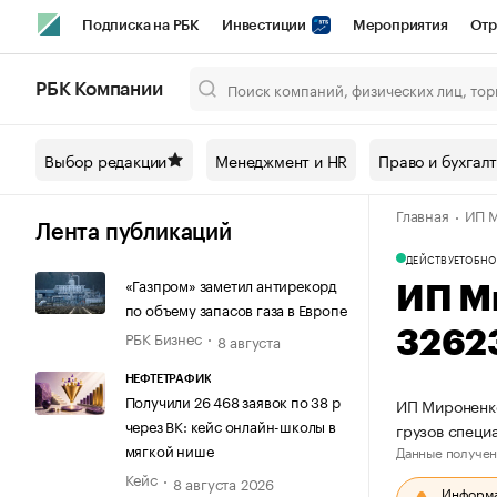
Подписка на РБК
Инвестиции
Мероприятия
Отр
Спорт
Школа управления РБК
РБК Образование
РБ
РБК Компании
Город
Стиль
Крипто
РБК Бизнес-среда
Дискусси
Выбор редакции
Менеджмент и HR
Право и бухгал
Спецпроекты СПб
Конференции СПб
Спецпроекты
Главная
ИП М
Технологии и медиа
Финансы
Рынок наличной валют
Лента публикаций
ДЕЙСТВУЕТ
ОБНО
«Газпром» заметил антирекорд
ИП М
по объему запасов газа в Европе
РБК Бизнес
3262
8 августа
НЕФТЕТРАФИК
Получили 26 468 заявок по 38 р
ИП Мироненко
через ВК: кейс онлайн-школы в
грузов спец
мягкой нише
Данные получен
Кейс
8 августа 2026
Информац