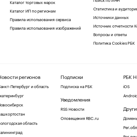
Каталог торговых марок
Статистика и аудитори
Каталог ИП по регионам
Источники данных
Правила использования сервиса
Источник отчетности 
Правила использования изображений
Вопросы и ответы
Политика Cookies РБК
Новости регионов
Подписки
РБК Н
анкт-Петербург и область
Подписка на РБК
iOS
катеринбург
Androi
Уведомления
Новосибирск
Други
RSS Новости
Башкортостан
Оповещения RBC.ru
Домены
ологодская область
Рег.об
Калининград
Рег.ре