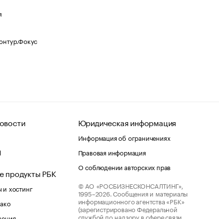
я
Контур.Фокус
овости
Юридическая информация
Информация об ограничениях
d
Правовая информация
О соблюдении авторских прав
е продукты РБК
© АО «РОСБИЗНЕСКОНСАЛТИНГ»,
 и хостинг
1995–2026.
Сообщения и материалы
информационного агентства «РБК»
лако
(зарегистрировано Федеральной
службой по надзору в сфере связи,
шения