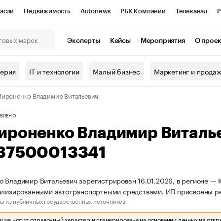
асли
Недвижимость
Autonews
РБК Компании
Телеканал
Р
К Курсы
РБК Life
Тренды
Визионеры
Национальные проекты
Эксперты
Кейсы
Мероприятия
О прое
онный клуб
Исследования
Кредитные рейтинги
Франшизы
Г
терия
IT и технологии
Малый бизнес
Маркетинг и прода
Проверка контрагентов
Политика
Экономика
Бизнес
ироненко Владимир Витальевич
ы
ВЛЕНО
ироненко Владимир Виталь
37500013341
 Владимир Витальевич зарегистрирован 16.01.2026, в регионе — 
иализированными автотранспортными средствами. ИП присвоены 
ы из публичных государственных источников.
ия носит справочный характер и сгенерирована на основании данных из откр