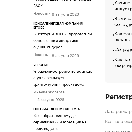
Казино
БАСК
индуст
Новость
8 августа 2026
Выжива
сотруд
КОНСАЛТИНГОВАЯ КОМПАНИЯ
BITOBE
Как бан
В Лектории BITOBE представили
склады
обновленный инструмент
оценки лидеров
Сотрудн
Новость
8 августа 2026
Как нал
кварти
VPROEKTE
Управление строительством: как
студия реализует
архитектурный проект дома
Мнение эксперта
Регист
8 августа 2026
ООО «МАЛЛЕНОМ СИСТЕМС»
Дата регистр
Как выбрать систему для
Код налогово
сериализации и агрегации на
производстве
Наименование