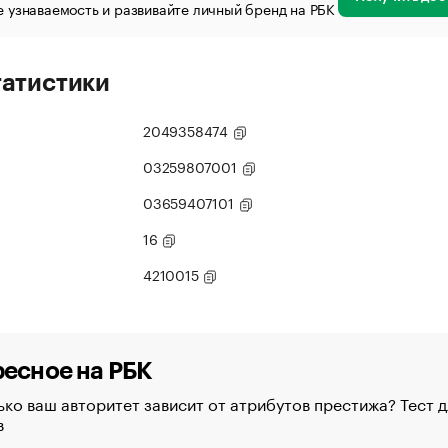
 узнаваемость и развивайте личный бренд на РБК
татистики
2049358474
03259807001
03659407101
16
4210015
есное на РБК
ко ваш авторитет зависит от атрибутов престижа? Тест д
в