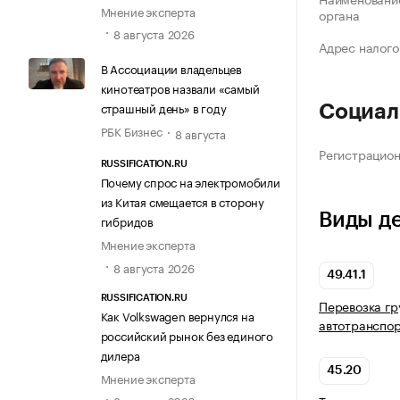
Мнение эксперта
органа
8 августа 2026
Адрес налого
В Ассоциации владельцев
кинотеатров назвали «самый
страшный день» в году
Социал
РБК Бизнес
8 августа
Регистрацио
RUSSIFICATION.RU
Почему спрос на электромобили
из Китая смещается в сторону
Виды д
гибридов
Мнение эксперта
8 августа 2026
49.41.1
RUSSIFICATION.RU
Перевозка гр
Как Volkswagen вернулся на
автотранспо
российский рынок без единого
дилера
45.20
Мнение эксперта