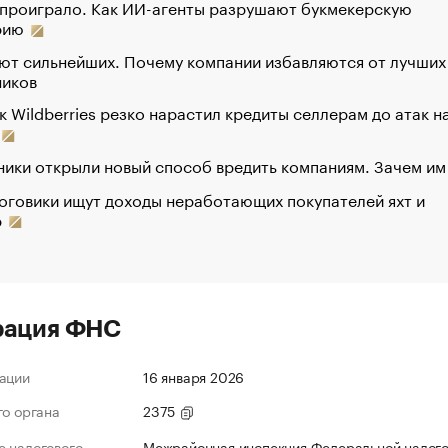
 проиграло. Как ИИ-агенты разрушают букмекерскую
рию
ют сильнейших. Почему компании избавляются от лучших
ников
к Wildberries резко нарастил кредиты селлерам до атак н
ики открыли новый способ вредить компаниям. Зачем им
оговики ищут доходы неработающих покупателей яхт и
р
рация ФНС
ации
16 января 2026
го органа
2375
 налогового
Межрайонная инспекция Федеральной налог