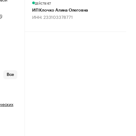
ДЕЙСТВУЕТ
ИП Клочко Алина Олеговна
ИНН: 233103378771
Все
ческих