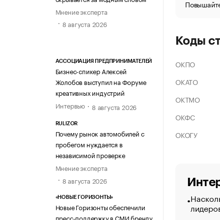
Повышайте
Мнение эксперта
8 августа 2026
Коды с
ОКПО
АССОЦИАЦИЯ ПРЕДПРИНИМАТЕЛЕЙ
Бизнес-спикер Алексей
ОКАТО
Жолобов выступил на Форуме
креативных индустрий
ОКТМО
Интервью
8 августа 2026
ОКФС
RULIZOR
Почему рынок автомобилей с
ОКОГУ
пробегом нуждается в
независимой проверке
Мнение эксперта
8 августа 2026
Интер
Насколь
«НОВЫЕ ГОРИЗОНТЫ»
лидеро
Новые Горизонты обеспечили
пресс-поддержку в СМИ бренду