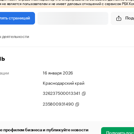
 не является пользователем и не имеет деловых отношений с сервисом РБК Ко
Под
лять страницей
 деятельности
ль
ации
16 января 2026
Краснодарский край
326237500013341
235800931490
е профилем бизнеса и публикуйте новости
Получить дос