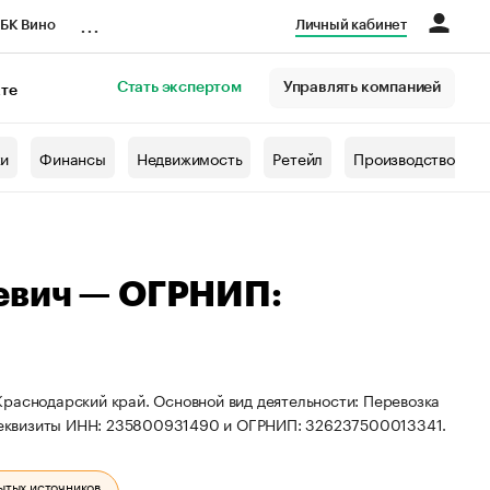
...
БК Вино
Личный кабинет
Стать экспертом
Управлять компанией
кте
азета
жи
Финансы
Недвижимость
Ретейл
Производство
евич — ОГРНИП:
Краснодарский край. Основной вид деятельности: Перевозка
реквизиты ИНН: 235800931490 и ОГРНИП: 326237500013341.
ытых источников.