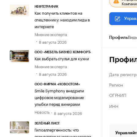
Компания
НЕФТЕТРАФИК
Как получить клиентов на
спецтехнику: находим лиды в
Управ
интернете
Мнение эксперта
Профиль
Виды
8 августа 2026
ООО «МЕБЕЛЬ БИЗНЕС КОМФОРТ»
Как выбрать стулья для кухни
Профи
Мнение эксперта
Дата регистр
8 августа 2026
Регион
ООО ФИРМА «НОВОСТОМ»
Smile Symphony внедрили
ОГРНИП
цифровое моделирование
улыбки перед винирами
ИНН
Новость
8 августа 2026
ЗЕЛЁНЫЙ ЛИСТ
Гипоаллергенность: что
Управляйт
скрывается за модным словом