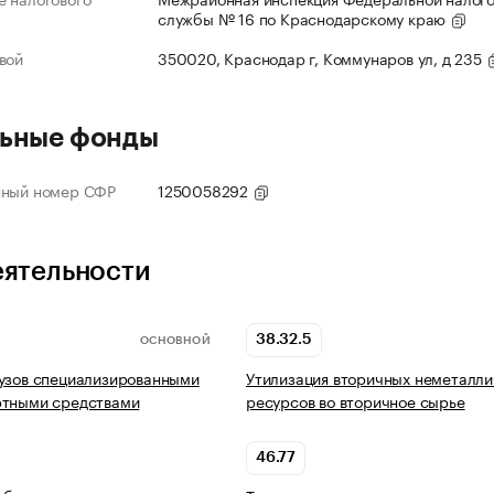
службы № 16 по Краснодарскому краю
вой
350020, Краснодар г, Коммунаров ул, д 235
ьные фонды
нный номер СФР
1250058292
еятельности
38.32.5
ОСНОВНОЙ
узов специализированными
Утилизация вторичных неметалли
ртными средствами
ресурсов во вторичное сырье
46.77