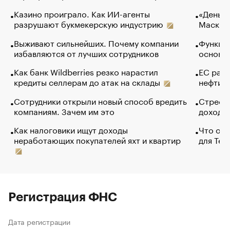
Казино проиграло. Как ИИ-агенты
«Деньги
разрушают букмекерскую индустрию
Маск в 
Выживают сильнейших. Почему компании
Функции
избавляются от лучших сотрудников
основ э
Как банк Wildberries резко нарастил
ЕС раз
кредиты селлерам до атак на склады
нефти —
Сотрудники открыли новый способ вредить
Стресс 
компаниям. Зачем им это
доходов
Как налоговики ищут доходы
Что обв
неработающих покупателей яхт и квартир
для Tel
Регистрация ФНС
Дата регистрации