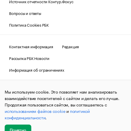
Источник отчетности Контур.Фокус
Вопросы и ответы
Политика Cookies РБК
Контактная информация
Редакция
Рассылка РБК Новости
Информация об ограничениях
Правовая информация
О соблюдении авторских прав
Мы используем cookie. Это позволяет нам анализировать
© АО «РОСБИЗНЕСКОНСАЛТИНГ»,
1995–2026.
Сообщения
и материалы информационного агентства «РБК»
взаимодействие посетителей с сайтом и делать его лучше.
(зарегистрировано Федеральной службой по надзору в сфере
Продолжая пользоваться сайтом, вы соглашаетесь с
связи, информационных технологий и массовых
использованием файлов cookie
и
политикой
коммуникаций (Роскомнадзор) 09.12.2015 за номером ИА
№ФС77-63848) сопровождаются пометкой «РБК». Отдельные
конфиденциальности
.
публикации могут содержать информацию,
не предназначенную для пользователей
до 18 лет.
companycardsfeedback@rbc.ru
Понятно