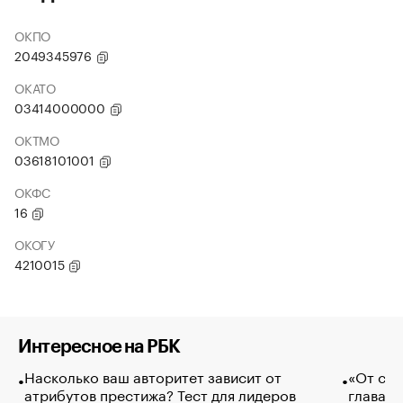
ОКПО
2049345976
ОКАТО
03414000000
ОКТМО
03618101001
ОКФС
16
ОКОГУ
4210015
Интересное на РБК
Насколько ваш авторитет зависит от
«От спо
атрибутов престижа? Тест для лидеров
глава к