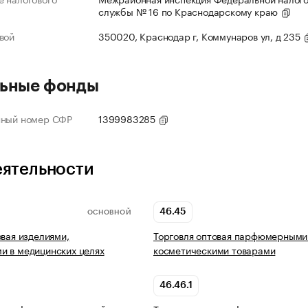
службы № 16 по Краснодарскому краю
вой
350020, Краснодар г, Коммунаров ул, д 235
ьные фонды
нный номер СФР
1399983285
еятельности
46.45
ОСНОВНОЙ
овая изделиями,
Торговля оптовая парфюмерными
 в медицинских целях
косметическими товарами
46.46.1