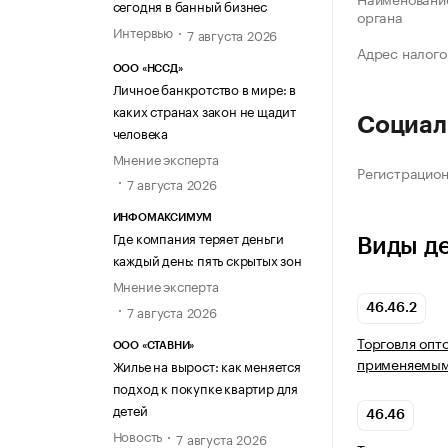
сегодня в банный бизнес
органа
Интервью
7 августа 2026
Адрес налого
ООО «НССД»
Личное банкротство в мире: в
каких странах закон не щадит
Социал
человека
Мнение эксперта
Регистрацио
7 августа 2026
ИНФОМАКСИМУМ
Где компания теряет деньги
Виды д
каждый день: пять скрытых зон
Мнение эксперта
7 августа 2026
46.46.2
Торговля опт
ООО «СТАВНИ»
применяемыми
Жилье на вырост: как меняется
подход к покупке квартир для
детей
46.46
Новость
7 августа 2026