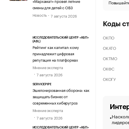
«Мархамат» провел летние
Повышайте
смены для детей с ОВЗ
Новость
7 августа 2026
Коды с
ОКПО
ИССЛЕДОВАТЕЛЬСКИЙ ЦЕНТР «АБП»
(ABL)
Рейтинг как капитал: кому
ОКАТО
принадлежит цифровая
ОКТМО
репутация на платформах
Мнение эксперта
ОКФС
7 августа 2026
ОКОГУ
SERVICEPIPE
Эшелонированная оборона: как
защищать бизнес от
современных киберугроз
Интер
Мнение эксперта
Насколь
7 августа 2026
лидеро
ИССЛЕДОВАТЕЛЬСКИЙ ЦЕНТР «АБП»