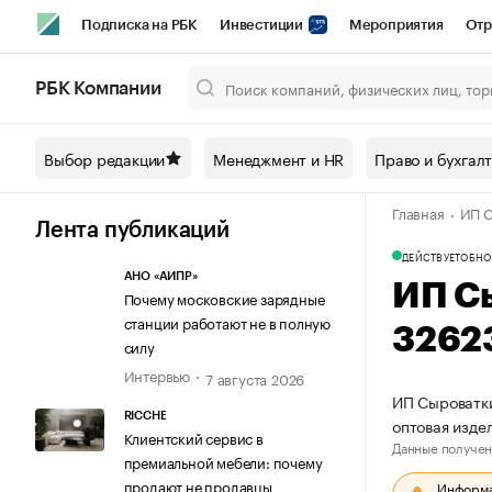
Подписка на РБК
Инвестиции
Мероприятия
Отр
Спорт
Школа управления РБК
РБК Образование
РБ
РБК Компании
Город
Стиль
Крипто
РБК Бизнес-среда
Дискусси
Выбор редакции
Менеджмент и HR
Право и бухгал
Спецпроекты СПб
Конференции СПб
Спецпроекты
Главная
ИП С
Технологии и медиа
Финансы
Рынок наличной валют
Лента публикаций
ДЕЙСТВУЕТ
ОБНО
АНО «АИПР»
ИП С
Почему московские зарядные
станции работают не в полную
3262
силу
Интервью
7 августа 2026
ИП Сыроватки
RICCHE
оптовая изде
Клиентский сервис в
Данные получен
премиальной мебели: почему
продают не продавцы
Информац