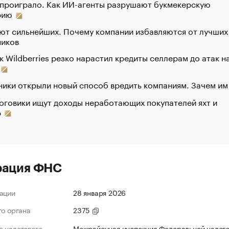
 проиграло. Как ИИ-агенты разрушают букмекерскую
рию
ют сильнейших. Почему компании избавляются от лучших
ников
к Wildberries резко нарастил кредиты селлерам до атак н
ики открыли новый способ вредить компаниям. Зачем им
оговики ищут доходы неработающих покупателей яхт и
р
рация ФНС
ации
28 января 2026
го органа
2375
 налогового
Межрайонная инспекция Федеральной налог