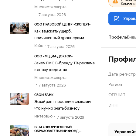
Компания
Мнение эксперта
7 августа 2026
Управ
ООО ПРАВОВОЙ ЦЕНТР «ЭКСПЕРТ»
Как взыскать ущерб,
причиненный дропперами
Профиль
Виды
Кейс
7 августа 2026
ООО «МЕДИА-ДОКТОР»
Профи
Зачем FMCG-бренду ТВ-реклама
в эпоху диджитал
Дата регистр
Мнение эксперта
Регион
7 августа 2026
ОГРНИП
СВОЙ БАНК
Эквайринг простыми словами:
ИНН
что нужно знать бизнесу
Интервью
7 августа 2026
БЛАГОТВОРИТЕЛЬНЫЙ
ОБРАЗОВАТЕЛЬНЫЙ ФОНД
Управляйт
«МАРХАМАТ»