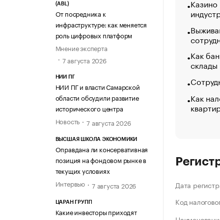
Казино
(ABL)
индуст
От посредника к
инфраструктуре: как меняется
Выжива
роль цифровых платформ
сотруд
Мнение эксперта
Как бан
7 августа 2026
склады
НИИ ПГ
Сотрудн
НИИ ПГ и власти Самарской
Как нал
области обсудили развитие
кварти
исторического центра
Новость
7 августа 2026
ВЫСШАЯ ШКОЛА ЭКОНОМИКИ
Оправдана ли консервативная
позиция на фондовом рынке в
Регист
текущих условиях
Интервью
Дата регистр
7 августа 2026
Код налогово
ЦАРАН ГРУПП
Какие инвесторы приходят
Наименование