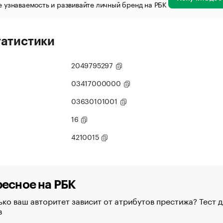
 узнаваемость и развивайте личный бренд на РБК
татистики
2049795297
03417000000
03630101001
16
4210015
есное на РБК
ко ваш авторитет зависит от атрибутов престижа? Тест д
в