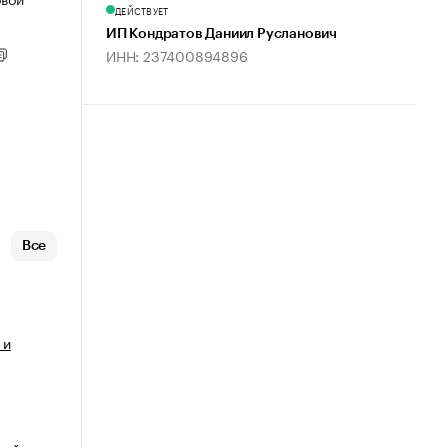
ДЕЙСТВУЕТ
ИП Кондратов Даниил Русланович
ИНН: 237400894896
Все
 и