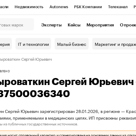
асли
Недвижимость
Autonews
РБК Компании
Телеканал
Р
К Курсы
РБК Life
Тренды
Визионеры
Национальные проекты
Эксперты
Кейсы
Мероприятия
О прое
онный клуб
Исследования
Кредитные рейтинги
Франшизы
Г
терия
IT и технологии
Малый бизнес
Маркетинг и прода
Проверка контрагентов
Политика
Экономика
Бизнес
ыроваткин Сергей Юрьевич
ы
ВЛЕНО
ыроваткин Сергей Юрьевич
37500036340
н Сергей Юрьевич зарегистрирован 28.01.2026, в регионе — Красн
лиями, применяемыми в медицинских целях. ИП присвоены рекви
ы из публичных государственных источников.
ия носит справочный характер и сгенерирована на основании данных из откр