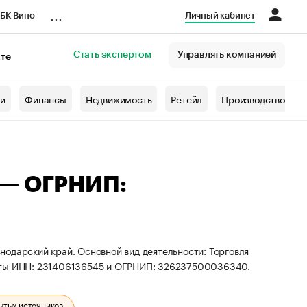
...
БК Вино
Личный кабинет
Стать экспертом
Управлять компанией
кте
азета
жи
Финансы
Недвижимость
Ретейл
Производство
 — ОГРНИП:
одарский край. Основной вид деятельности: Торговля
зиты ИНН: 231406136545 и ОГРНИП: 326237500036340.
ытых источников.