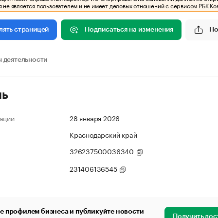
 не является пользователем и не имеет деловых отношений с сервисом РБК Ко
Подписаться на изменения
По
лять страницей
 деятельности
ль
ации
28 января 2026
Краснодарский край
326237500036340
231406136545
е профилем бизнеса и публикуйте новости
Получить дос