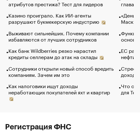
атрибутов престижа? Тест для лидеров
глава к
Казино проиграло. Как ИИ-агенты
«Деньги
разрушают букмекерскую индустрию
Маск в 
Выживают сильнейших. Почему компании
Функции
избавляются от лучших сотрудников
основ э
Как банк Wildberries резко нарастил
ЕС раз
кредиты селлерам до атак на склады
нефти —
Сотрудники открыли новый способ вредить
Стресс 
компаниям. Зачем им это
доходов
Как налоговики ищут доходы
Что обв
неработающих покупателей яхт и квартир
для Tel
Регистрация ФНС