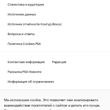
Статистика и аудитория
Источники данных
Источник отчетности Контур.Фокус
Вопросы и ответы
Политика Cookies РБК
Контактная информация
Редакция
Рассылка РБК Новости
Информация об ограничениях
Правовая информация
О соблюдении авторских прав
Мы используем cookie. Это позволяет нам анализировать
© АО «РОСБИЗНЕСКОНСАЛТИНГ»,
1995–2026.
Сообщения
и материалы информационного агентства «РБК»
взаимодействие посетителей с сайтом и делать его лучше.
(зарегистрировано Федеральной службой по надзору в сфере