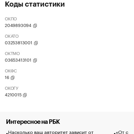
Коды статистики
ОКПО
2049893094
ОКАТО
03253813001
ОКТМО
03653413101
ОКФС
16
ОКОГУ
4210015
Интересное на РБК
Насколько ваш авторитет зависит от
«От спо