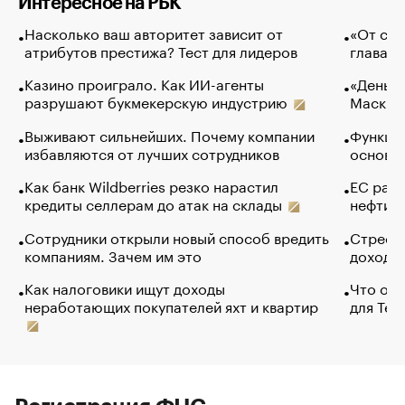
Интересное на РБК
Насколько ваш авторитет зависит от
«От спо
атрибутов престижа? Тест для лидеров
глава к
Казино проиграло. Как ИИ-агенты
«Деньги
разрушают букмекерскую индустрию
Маск в 
Выживают сильнейших. Почему компании
Функции
избавляются от лучших сотрудников
основ э
Как банк Wildberries резко нарастил
ЕС раз
кредиты селлерам до атак на склады
нефти —
Сотрудники открыли новый способ вредить
Стресс 
компаниям. Зачем им это
доходов
Как налоговики ищут доходы
Что обв
неработающих покупателей яхт и квартир
для Tel