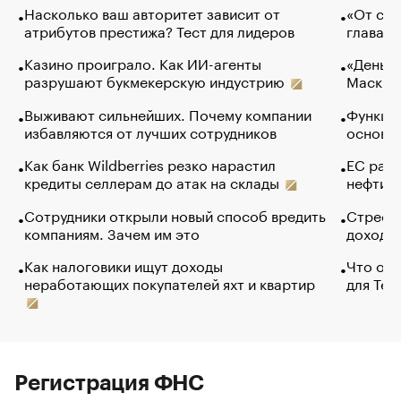
Насколько ваш авторитет зависит от
«От спо
атрибутов престижа? Тест для лидеров
глава к
Казино проиграло. Как ИИ-агенты
«Деньги
разрушают букмекерскую индустрию
Маск в 
Выживают сильнейших. Почему компании
Функции
избавляются от лучших сотрудников
основ э
Как банк Wildberries резко нарастил
ЕС раз
кредиты селлерам до атак на склады
нефти —
Сотрудники открыли новый способ вредить
Стресс 
компаниям. Зачем им это
доходов
Как налоговики ищут доходы
Что обв
неработающих покупателей яхт и квартир
для Tel
Регистрация ФНС