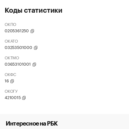
Коды статистики
ОКПО
0205361250
ОКАТО
03253501000
ОКТМО
03653101001
ОКФС
16
ОКОГУ
4210015
Интересное на РБК