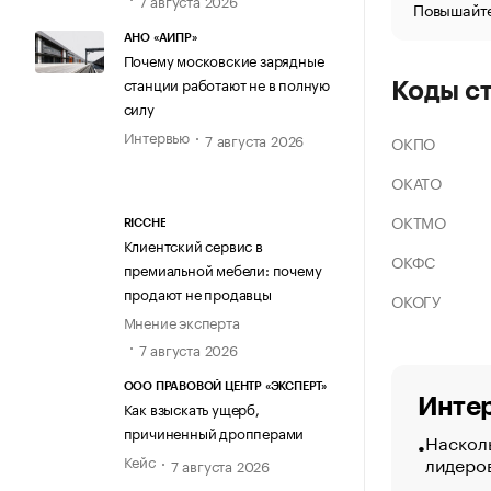
Повышайте
АНО «АИПР»
Почему московские зарядные
станции работают не в полную
Коды с
силу
Интервью
7 августа 2026
ОКПО
ОКАТО
ОКТМО
RICCHE
Клиентский сервис в
ОКФС
премиальной мебели: почему
продают не продавцы
ОКОГУ
Мнение эксперта
7 августа 2026
ООО ПРАВОВОЙ ЦЕНТР «ЭКСПЕРТ»
Интер
Как взыскать ущерб,
причиненный дропперами
Насколь
лидеро
Кейс
7 августа 2026