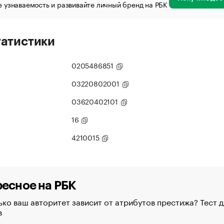
 узнаваемость и развивайте личный бренд на РБК
татистики
0205486851
03220802001
03620402101
16
4210015
есное на РБК
ко ваш авторитет зависит от атрибутов престижа? Тест д
в