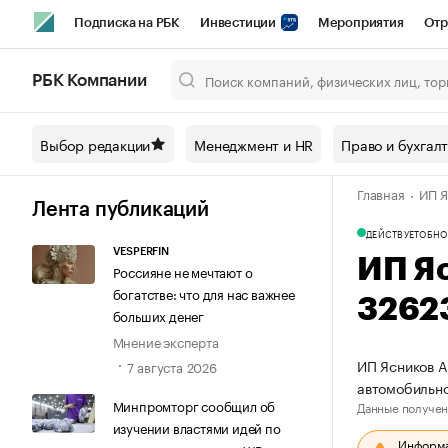
Подписка на РБК
Инвестиции
Мероприятия
Отр
Спорт
Школа управления РБК
РБК Образование
РБ
РБК Компании
Город
Стиль
Крипто
РБК Бизнес-среда
Дискусси
Выбор редакции
Менеджмент и HR
Право и бухгал
Спецпроекты СПб
Конференции СПб
Спецпроекты
Главная
ИП Я
Технологии и медиа
Финансы
Рынок наличной валют
Лента публикаций
ДЕЙСТВУЕТ
ОБНО
VESPERFIN
ИП Я
Россияне не мечтают о
богатстве: что для нас важнее
3262
больших денег
Мнение эксперта
ИП Ясников А
7 августа 2026
автомобильно
Минпромторг сообщил об
Данные получен
изучении властями идей по
Информац