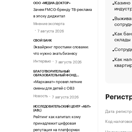
Казино
ООО «МЕДИА-ДОКТОР»
индуст
Зачем FMCG-бренду ТВ-реклама
в эпоху диджитал
Выжива
сотруд
Мнение эксперта
7 августа 2026
Как бан
склады
СВОЙ БАНК
Эквайринг простыми словами:
Сотрудн
что нужно знать бизнесу
Как нал
Интервью
7 августа 2026
кварти
БЛАГОТВОРИТЕЛЬНЫЙ
ОБРАЗОВАТЕЛЬНЫЙ ФОНД
«МАРХАМАТ»
«Мархамат» провел летние
смены для детей с ОВЗ
Новость
7 августа 2026
Регист
ИССЛЕДОВАТЕЛЬСКИЙ ЦЕНТР «АБП»
Дата регистр
(ABL)
Рейтинг как капитал: кому
Код налогово
принадлежит цифровая
репутация на платформах
Наименование