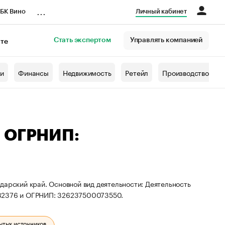
...
БК Вино
Личный кабинет
Стать экспертом
Управлять компанией
кте
азета
жи
Финансы
Недвижимость
Ретейл
Производство
— ОГРНИП:
дарский край. Основной вид деятельности: Деятельность
582376 и ОГРНИП: 326237500073550.
ытых источников.