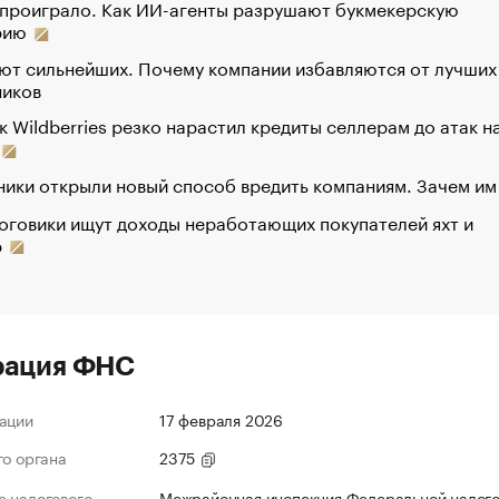
 проиграло. Как ИИ-агенты разрушают букмекерскую
рию
ют сильнейших. Почему компании избавляются от лучших
ников
к Wildberries резко нарастил кредиты селлерам до атак н
ики открыли новый способ вредить компаниям. Зачем им
оговики ищут доходы неработающих покупателей яхт и
р
рация ФНС
ации
17 февраля 2026
го органа
2375
 налогового
Межрайонная инспекция Федеральной налог