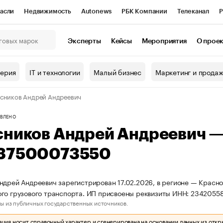
асли
Недвижимость
Autonews
РБК Компании
Телеканал
Р
К Курсы
РБК Life
Тренды
Визионеры
Национальные проекты
Эксперты
Кейсы
Мероприятия
О прое
онный клуб
Исследования
Кредитные рейтинги
Франшизы
Г
терия
IT и технологии
Малый бизнес
Маркетинг и прода
Проверка контрагентов
Политика
Экономика
Бизнес
сников Андрей Андреевич
ы
ВЛЕНО
сников Андрей Андреевич 
37500073550
ндрей Андреевич зарегистрирован 17.02.2026, в регионе — Красно
го грузового транспорта. ИП присвоены реквизиты ИНН: 234205
ы из публичных государственных источников.
ия носит справочный характер и сгенерирована на основании данных из откр