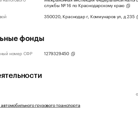
службы № 16 по Краснодарскому краю
вой
350020, Краснодар г, Коммунаров ул, д 235
ьные фонды
нный номер СФР
1279329450
еятельности
 автомобильного грузового транспорта