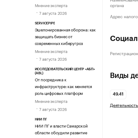
органа
Мнение эксперта
7 августа 2026
Адрес налого
SERVICEPIPE
Эшелонированная оборона: как
защищать бизнес от
Социал
современных киберугроз
Мнение эксперта
Регистрацио
7 августа 2026
ИССЛЕДОВАТЕЛЬСКИЙ ЦЕНТР «АБП»
(ABL)
Виды д
От посредника к
инфраструктуре: как меняется
роль цифровых платформ
49.41
Мнение эксперта
Деятельность
7 августа 2026
НИИ ПГ
НИИ ПГ и власти Самарской
области обсудили развитие