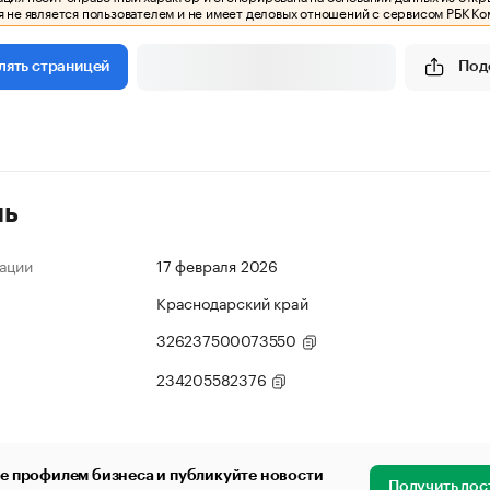
 не является пользователем и не имеет деловых отношений с сервисом РБК Ко
Под
лять страницей
ль
ации
17 февраля 2026
Краснодарский край
326237500073550
234205582376
е профилем бизнеса и публикуйте новости
Получить дос