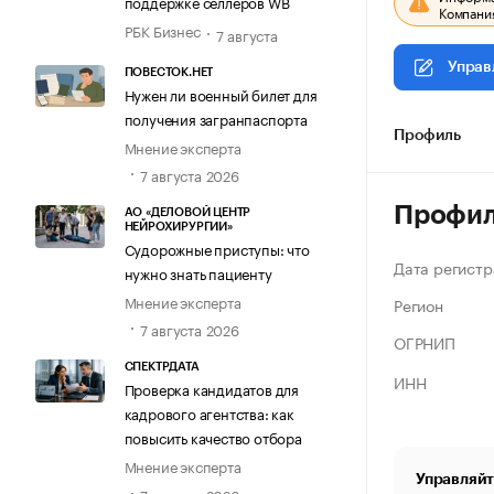
поддержке селлеров WB
Компания
РБК Бизнес
7 августа
Управ
ПОВЕСТОК.НЕТ
Нужен ли военный билет для
получения загранпаспорта
Профиль
Мнение эксперта
7 августа 2026
Профи
АО «ДЕЛОВОЙ ЦЕНТР
НЕЙРОХИРУРГИИ»
Судорожные приступы: что
Дата регистр
нужно знать пациенту
Мнение эксперта
Регион
7 августа 2026
ОГРНИП
СПЕКТРДАТА
ИНН
Проверка кандидатов для
кадрового агентства: как
повысить качество отбора
Мнение эксперта
Управляйт
7 августа 2026