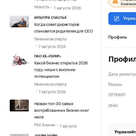
Компания
Новость
7 августа 2026
КУЛЬТУРА СЧАСТЬЯ
Управ
Когда совет директоров
становится родителем для CEO
Мнение эксперта
Профиль
7 августа 2026
ПАО КБ «УБРИР»
Профи
Какой бизнес открыть в 2026
году: ниши с высоким
Дата регистр
потенциалом
Регион
Мнение эксперта
7 августа 2026
ОГРНИП
Назван топ-30 самых
ИНН
востребованных бизнес-книг
июля
РБК Бизнес
7 августа
Управляйт
«ЛАЙМ-ЗАЙМ»