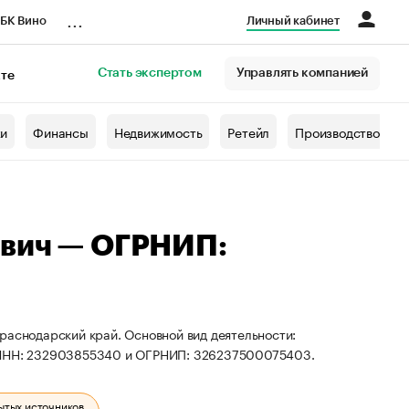
...
БК Вино
Личный кабинет
Стать экспертом
Управлять компанией
кте
азета
жи
Финансы
Недвижимость
Ретейл
Производство
ович — ОГРНИП:
раснодарский край. Основной вид деятельности:
ы ИНН: 232903855340 и ОГРНИП: 326237500075403.
ытых источников.