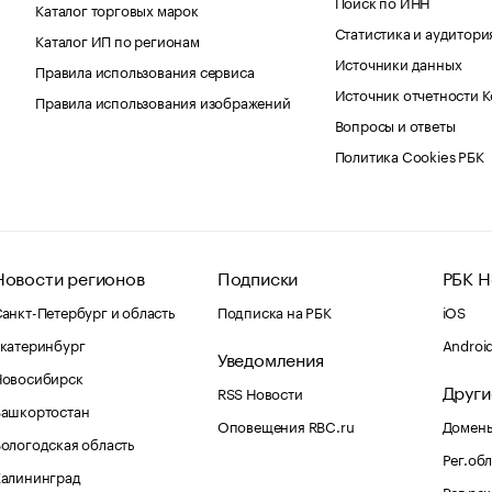
Поиск по ИНН
Каталог торговых марок
Статистика и аудитори
Каталог ИП по регионам
Источники данных
Правила использования сервиса
Источник отчетности 
Правила использования изображений
Вопросы и ответы
Политика Cookies РБК
Новости регионов
Подписки
РБК Н
анкт-Петербург и область
Подписка на РБК
iOS
катеринбург
Androi
Уведомления
Новосибирск
Други
RSS Новости
Башкортостан
Оповещения RBC.ru
Домены
ологодская область
Рег.об
Калининград
Рег.ре