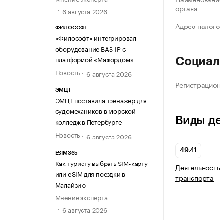
органа
6 августа 2026
Адрес налого
ФИЛОСОФТ
«Философт» интегрировал
оборудование BAS-IP с
платформой «Мажордом»
Социал
Новость
6 августа 2026
Регистрацио
ЭМЦТ
ЭМЦТ поставила тренажер для
судомехаников в Морской
Виды д
колледж в Петербурге
Новость
6 августа 2026
49.41
ESIM365
Как туристу выбрать SIM-карту
Деятельность
или eSIM для поездки в
транспорта
Малайзию
Мнение эксперта
6 августа 2026