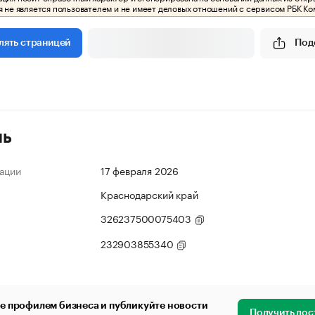
 не является пользователем и не имеет деловых отношений с сервисом РБК Ко
Под
лять страницей
ль
ации
17 февраля 2026
Краснодарский край
326237500075403
232903855340
е профилем бизнеса и публикуйте новости
Получить дос