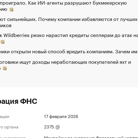
 проиграло. Как ИИ-агенты разрушают букмекерскую
рию
ют сильнейших. Почему компании избавляются от лучших
ников
к Wildberries резко нарастил кредиты селлерам до атак н
ики открыли новый способ вредить компаниям. Зачем им
оговики ищут доходы неработающих покупателей яхт и
р
рация ФНС
ации
17 февраля 2026
го органа
2375
 налогового
Межрайонная инспекция Федеральной налог