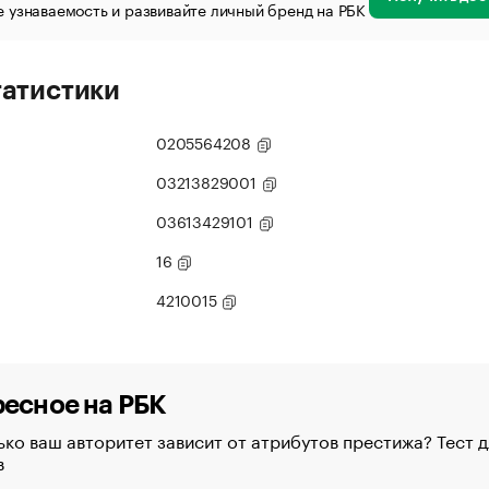
 узнаваемость и развивайте личный бренд на РБК
татистики
0205564208
03213829001
03613429101
16
4210015
есное на РБК
ко ваш авторитет зависит от атрибутов престижа? Тест д
в