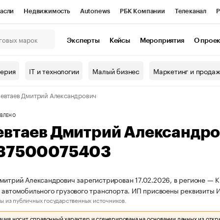
асли
Недвижимость
Autonews
РБК Компании
Телеканал
Р
К Курсы
РБК Life
Тренды
Визионеры
Национальные проекты
Эксперты
Кейсы
Мероприятия
О прое
онный клуб
Исследования
Кредитные рейтинги
Франшизы
Г
терия
IT и технологии
Малый бизнес
Маркетинг и прода
Проверка контрагентов
Политика
Экономика
Бизнес
евтаев Дмитрий Александрович
ы
ВЛЕНО
евтаев Дмитрий Александр
37500075403
митрий Александрович зарегистрирован 17.02.2026, в регионе — К
 автомобильного грузового транспорта. ИП присвоены реквизит
ы из публичных государственных источников.
ия носит справочный характер и сгенерирована на основании данных из откр