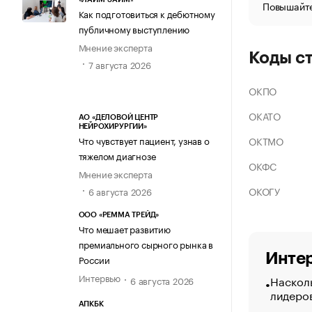
Повышайте
Как подготовиться к дебютному
публичному выступлению
Мнение эксперта
Коды с
7 августа 2026
ОКПО
ОКАТО
АО «ДЕЛОВОЙ ЦЕНТР
НЕЙРОХИРУРГИИ»
ОКТМО
Что чувствует пациент, узнав о
тяжелом диагнозе
ОКФС
Мнение эксперта
ОКОГУ
6 августа 2026
ООО «РЕММА ТРЕЙД»
Что мешает развитию
премиального сырного рынка в
Интер
России
Интервью
Насколь
6 августа 2026
лидеро
АПКБК