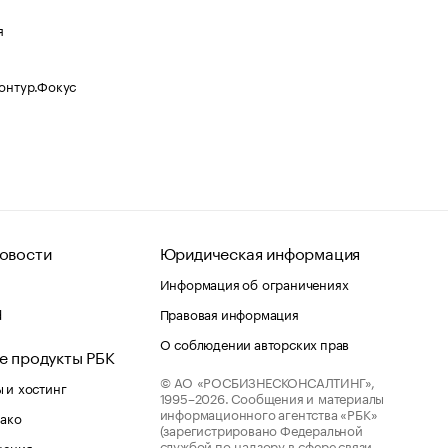
я
Контур.Фокус
овости
Юридическая информация
Информация об ограничениях
d
Правовая информация
О соблюдении авторских прав
е продукты РБК
© АО «РОСБИЗНЕСКОНСАЛТИНГ»,
 и хостинг
1995–2026.
Сообщения и материалы
информационного агентства «РБК»
лако
(зарегистрировано Федеральной
службой по надзору в сфере связи,
шения