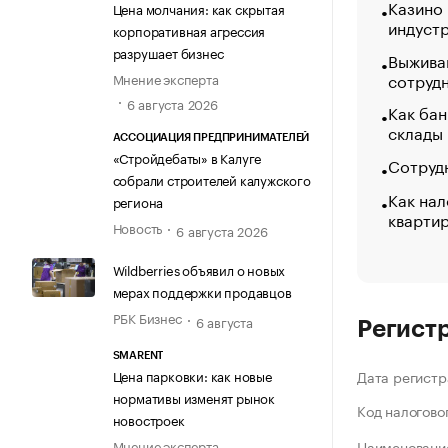
Казино
Цена молчания: как скрытая
индуст
корпоративная агрессия
разрушает бизнес
Выжива
сотруд
Мнение эксперта
6 августа 2026
Как бан
склады
АССОЦИАЦИЯ ПРЕДПРИНИМАТЕЛЕЙ
«Стройдебаты» в Калуге
Сотрудн
собрали строителей калужского
Как нал
региона
кварти
Новость
6 августа 2026
Wildberries объявил о новых
мерах поддержки продавцов
РБК Бизнес
6 августа
Регист
SMARENT
Цена парковки: как новые
Дата регистр
нормативы изменят рынок
Код налогово
новостроек
Мнение эксперта
Наименование