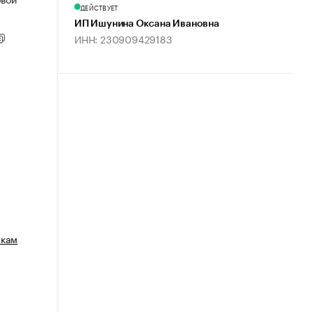
ДЕЙСТВУЕТ
ИП Ишунина Оксана Ивановна
ИНН: 230909429183
зкам