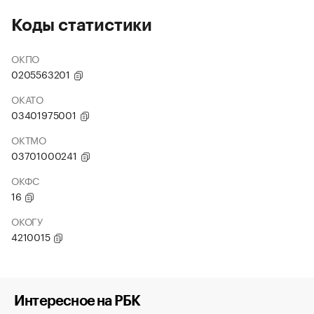
Коды статистики
ОКПО
0205563201
ОКАТО
03401975001
ОКТМО
03701000241
ОКФС
16
ОКОГУ
4210015
Интересное на РБК