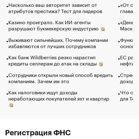
Насколько ваш авторитет зависит от
«От спо
атрибутов престижа? Тест для лидеров
глава к
Казино проиграло. Как ИИ-агенты
«Деньги
разрушают букмекерскую индустрию
Маск в 
Выживают сильнейших. Почему компании
Функции
избавляются от лучших сотрудников
основ э
Как банк Wildberries резко нарастил
ЕС раз
кредиты селлерам до атак на склады
нефти —
Сотрудники открыли новый способ вредить
Стресс 
компаниям. Зачем им это
доходов
Как налоговики ищут доходы
Что обв
неработающих покупателей яхт и квартир
для Tel
Регистрация ФНС