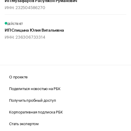
ИП Музафаров Расулжон Руманович
ИНН: 232504586270
ДЕЙСТВУЕТ
ИП Спицына Юлия Витальевна
ИНН: 236306733314
О проекте
Поделиться новостью на РБК
Получить пробный доступ
Корпоративная подписка РБК
Стать экспертом