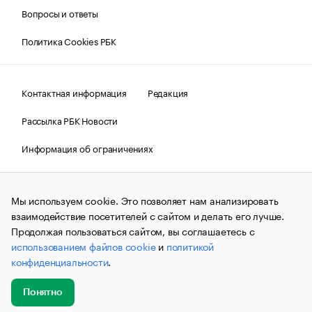
Вопросы и ответы
Политика Cookies РБК
Контактная информация
Редакция
Рассылка РБК Новости
Информация об ограничениях
Правовая информация
О соблюдении авторских прав
Мы используем cookie. Это позволяет нам анализировать
© АО «РОСБИЗНЕСКОНСАЛТИНГ»,
1995–2026.
Сообщения
и материалы информационного агентства «РБК»
взаимодействие посетителей с сайтом и делать его лучше.
(зарегистрировано Федеральной службой по надзору в сфере
Продолжая пользоваться сайтом, вы соглашаетесь с
связи, информационных технологий и массовых
использованием файлов cookie
и
политикой
коммуникаций (Роскомнадзор) 09.12.2015 за номером ИА
№ФС77-63848) сопровождаются пометкой «РБК». Отдельные
конфиденциальности
.
публикации могут содержать информацию,
не предназначенную для пользователей
до 18 лет.
companycardsfeedback@rbc.ru
Понятно
Добавить