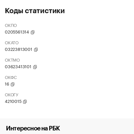
Коды статистики
ОКПО
0205561314
ОКАТО
03223813001
ОКТМО
03623413101
ОКФС
16
ОКОГУ
4210015
Интересное на РБК