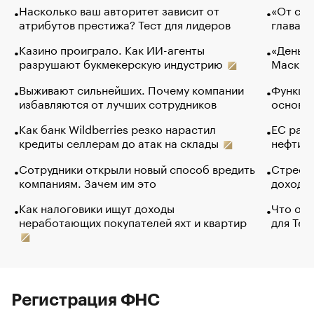
Насколько ваш авторитет зависит от
«От спо
атрибутов престижа? Тест для лидеров
глава к
Казино проиграло. Как ИИ-агенты
«Деньги
разрушают букмекерскую индустрию
Маск в 
Выживают сильнейших. Почему компании
Функции
избавляются от лучших сотрудников
основ э
Как банк Wildberries резко нарастил
ЕС раз
кредиты селлерам до атак на склады
нефти —
Сотрудники открыли новый способ вредить
Стресс 
компаниям. Зачем им это
доходов
Как налоговики ищут доходы
Что обв
неработающих покупателей яхт и квартир
для Tel
Регистрация ФНС