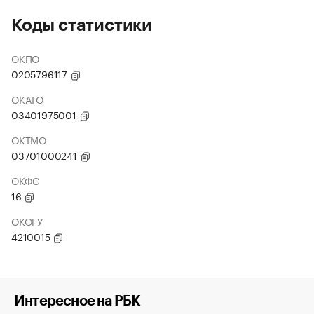
Коды статистики
ОКПО
0205796117
ОКАТО
03401975001
ОКТМО
03701000241
ОКФС
16
ОКОГУ
4210015
Интересное на РБК