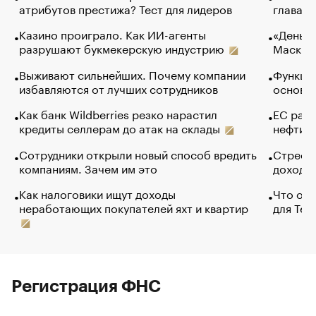
атрибутов престижа? Тест для лидеров
глава к
Казино проиграло. Как ИИ-агенты
«Деньги
разрушают букмекерскую индустрию
Маск в 
Выживают сильнейших. Почему компании
Функции
избавляются от лучших сотрудников
основ э
Как банк Wildberries резко нарастил
ЕС раз
кредиты селлерам до атак на склады
нефти —
Сотрудники открыли новый способ вредить
Стресс 
компаниям. Зачем им это
доходов
Как налоговики ищут доходы
Что обв
неработающих покупателей яхт и квартир
для Tel
Регистрация ФНС