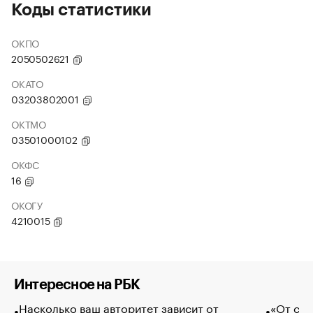
Коды статистики
ОКПО
2050502621
ОКАТО
03203802001
ОКТМО
03501000102
ОКФС
16
ОКОГУ
4210015
Интересное на РБК
Насколько ваш авторитет зависит от
«От спо