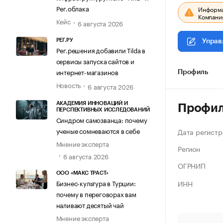
Рег.облака
Информац
Компания
Кейс
6 августа 2026
РЕГ.РУ
Управ
Рег.решения добавили Tilda в
сервисы запуска сайтов и
интернет-магазинов
Профиль
Новость
6 августа 2026
АКАДЕМИЯ ИННОВАЦИЙ И
Профи
ПЕРСПЕКТИВНЫХ ИССЛЕДОВАНИЙ
Синдром самозванца: почему
ученые сомневаются в себе
Дата регистр
Мнение эксперта
Регион
6 августа 2026
ОГРНИП
ООО «МАКС ТРАСТ»
ИНН
Бизнес-культура в Турции:
почему в переговорах вам
наливают десятый чай
Мнение эксперта