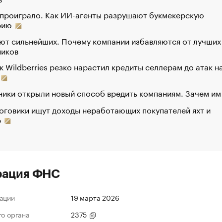
 проиграло. Как ИИ-агенты разрушают букмекерскую
рию
ют сильнейших. Почему компании избавляются от лучших
ников
к Wildberries резко нарастил кредиты селлерам до атак н
ики открыли новый способ вредить компаниям. Зачем им
оговики ищут доходы неработающих покупателей яхт и
р
рация ФНС
ации
19 марта 2026
го органа
2375