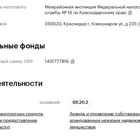
 налогового
Межрайонная инспекция Федеральной налог
службы № 16 по Краснодарскому краю
вой
350020, Краснодар г, Коммунаров ул, д 235
ьные фонды
нный номер СФР
1401777816
еятельности
68.20.2
ОСНОВНОЙ
анспортных средств,
Аренда и управление собственны
и предоставление
арендованным нежилым недвиж
услуг
имуществом