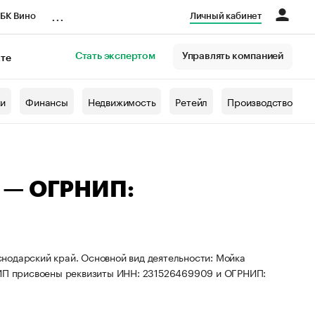
...
БК Вино
Личный кабинет
Стать экспертом
Управлять компанией
кте
азета
жи
Финансы
Недвижимость
Ретейл
Производство
 — ОГРНИП:
нодарский край. Основной вид деятельности: Мойка
. ИП присвоены реквизиты ИНН: 231526469909 и ОГРНИП: