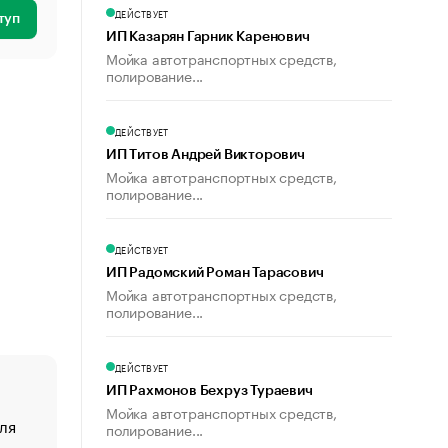
ДЕЙСТВУЕТ
туп
ИП Казарян Гарник Каренович
Мойка автотранспортных средств,
полирование...
ДЕЙСТВУЕТ
ИП Титов Андрей Викторович
Мойка автотранспортных средств,
полирование...
ДЕЙСТВУЕТ
ИП Радомский Роман Тарасович
Мойка автотранспортных средств,
полирование...
ДЕЙСТВУЕТ
ИП Рахмонов Бехруз Тураевич
Мойка автотранспортных средств,
ля
«От спорта тело стареет иначе». Как живет глава ко
полирование...
создавшей GTA