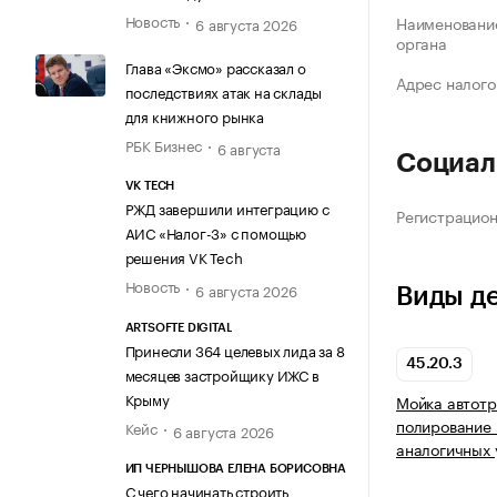
Новость
Наименование
6 августа 2026
органа
Глава «Эксмо» рассказал о
Адрес налого
последствиях атак на склады
для книжного рынка
РБК Бизнес
6 августа
Социал
VK TECH
РЖД завершили интеграцию с
Регистрацио
АИС «Налог-3» с помощью
решения VK Tech
Новость
6 августа 2026
Виды д
ARTSOFTE DIGITAL
Принесли 364 целевых лида за 8
45.20.3
месяцев застройщику ИЖС в
Крыму
Мойка автотр
полирование 
Кейс
6 августа 2026
аналогичных 
ИП ЧЕРНЫШОВА ЕЛЕНА БОРИСОВНА
С чего начинать строить