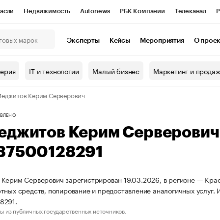
асли
Недвижимость
Autonews
РБК Компании
Телеканал
Р
К Курсы
РБК Life
Тренды
Визионеры
Национальные проекты
Эксперты
Кейсы
Мероприятия
О прое
онный клуб
Исследования
Кредитные рейтинги
Франшизы
Г
терия
IT и технологии
Малый бизнес
Маркетинг и прода
Проверка контрагентов
Политика
Экономика
Бизнес
еджитов Керим Серверович
ы
ВЛЕНО
еджитов Керим Серверович
37500128291
Керим Серверович зарегистрирован 19.03.2026, в регионе — Крас
тных средств, полирование и предоставление аналогичных услуг
8291.
ы из публичных государственных источников.