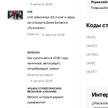
Управляйт
6 августа 2026
Повышайте
LYM
LYM обеспечил 3D-полет и связь
на концерте Димы Билана в
Коды с
«Лужниках»
Новость
6 августа 2026
ОКПО
ОКАТО
ОКТМО
APPRUVO
Как купить авто в 2026 году:
ОКФС
наличные, автокредит,
потребкредит, лизинг
ОКОГУ
Мнение эксперта
6 августа 2026
АЛЬЯНС СТРАТЕГИЧЕСКИХ
МЕТАЛЛОВ «СТАННУМ»
Интер
Металл, который держит
Насколь
суверенитет
лидеро