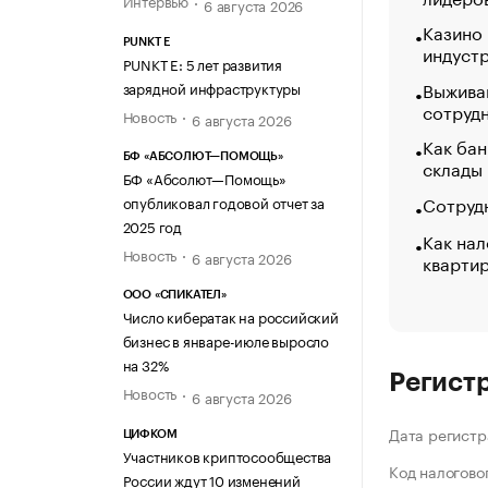
Интервью
6 августа 2026
Казино
PUNKT E
индуст
PUNKT E: 5 лет развития
Выжива
зарядной инфраструктуры
сотруд
Новость
6 августа 2026
Как бан
БФ «АБСОЛЮТ—ПОМОЩЬ»
склады
БФ «Абсолют—Помощь»
Сотрудн
опубликовал годовой отчет за
2025 год
Как нал
Новость
6 августа 2026
кварти
ООО «СПИКАТЕЛ»
Число кибератак на российский
бизнес в январе-июле выросло
на 32%
Регист
Новость
6 августа 2026
Дата регистр
ЦИФКОМ
Участников криптосообщества
Код налогово
России ждут 10 изменений