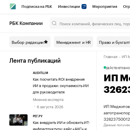
Подписка на РБК
Инвестиции
Мероприятия
Отр
Спорт
Школа управления РБК
РБК Образование
РБ
РБК Компании
Город
Стиль
Крипто
РБК Бизнес-среда
Дискусси
Выбор редакции
Менеджмент и HR
Право и бухгал
Спецпроекты СПб
Конференции СПб
Спецпроекты
Главная
ИП М
Технологии и медиа
Финансы
Рынок наличной валют
Лента публикаций
ДЕЙСТВУЕТ
ОБНО
AUDITLLM
ИП М
Как посчитать ROI внедрения
ИИ в продажи: окупаемость ИИ
3262
для руководителя
Мнение эксперта
ИП Меджитов 
6 августа 2026
автотранспор
РЕГ.РУ
32623750012
Как внедрить ИИ и обновить ИТ-
Данные получен
инфраструктуру: кейс «АКС» и