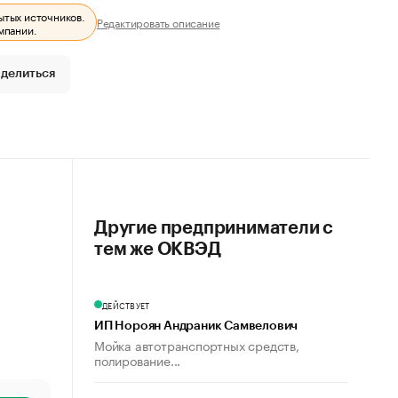
ытых источников.
Редактировать описание
мпании.
делиться
Другие предприниматели с
тем же ОКВЭД
ДЕЙСТВУЕТ
ИП Нороян Андраник Самвелович
Мойка автотранспортных средств,
полирование...