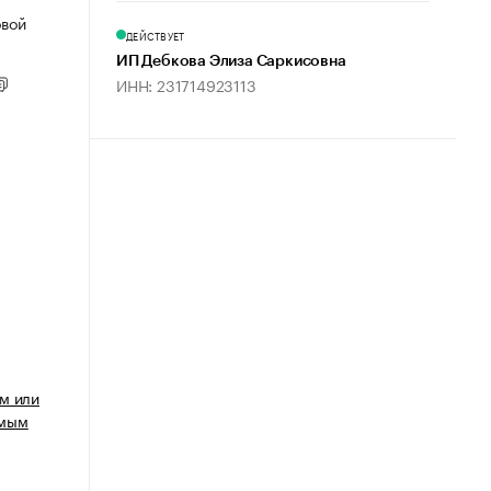
овой
ДЕЙСТВУЕТ
ИП Дебкова Элиза Саркисовна
ИНН: 231714923113
м или
имым