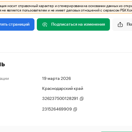
ия носит справочный характер и сгенерирована на основании данных из откр
 не является пользователем и не имеет деловых отношений с сервисом РБК Ко
Подписаться на изменения
По
лять страницей
ль
ации
19 марта 2026
Краснодарский край
326237500128291
231526469909