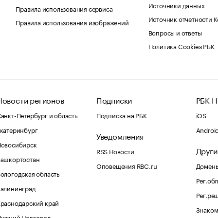
Источники данных
Правила использования сервиса
Источник отчетности 
Правила использования изображений
Вопросы и ответы
Политика Cookies РБК
Новости регионов
Подписки
РБК Н
анкт-Петербург и область
Подписка на РБК
iOS
катеринбург
Androi
Уведомления
Новосибирск
Други
RSS Новости
Башкортостан
Оповещения RBC.ru
Домены
ологодская область
Рег.об
Калининград
Рег.ре
раснодарский край
Знаком
Нижний Новгород