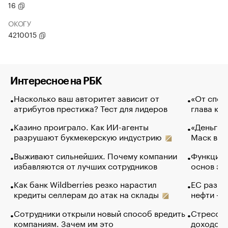
16
ОКОГУ
4210015
Интересное на РБК
Насколько ваш авторитет зависит от
«От спор
атрибутов престижа? Тест для лидеров
глава ко
Казино проиграло. Как ИИ-агенты
«Деньги б
разрушают букмекерскую индустрию
Маск в и
Выживают сильнейших. Почему компании
Функции 
избавляются от лучших сотрудников
основ эф
Как банк Wildberries резко нарастил
ЕС разре
кредиты селлерам до атак на склады
нефти — 
Сотрудники открыли новый способ вредить
Стресс о
компаниям. Зачем им это
доходов 