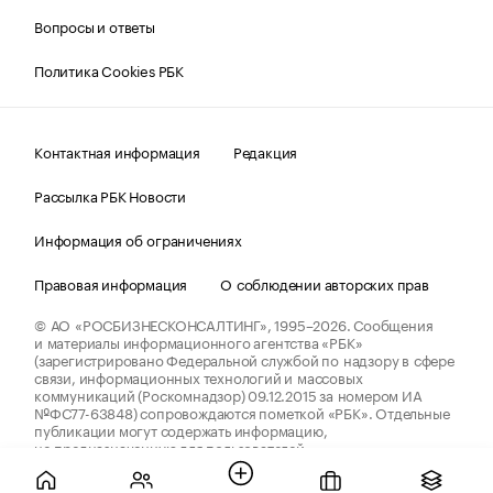
Вопросы и ответы
Политика Cookies РБК
Контактная информация
Редакция
Рассылка РБК Новости
Информация об ограничениях
Правовая информация
О соблюдении авторских прав
© АО «РОСБИЗНЕСКОНСАЛТИНГ»,
1995–2026.
Сообщения
и материалы информационного агентства «РБК»
(зарегистрировано Федеральной службой по надзору в сфере
связи, информационных технологий и массовых
коммуникаций (Роскомнадзор) 09.12.2015 за номером ИА
№ФС77-63848) сопровождаются пометкой «РБК». Отдельные
публикации могут содержать информацию,
не предназначенную для пользователей
до 18 лет.
companycardsfeedback@rbc.ru