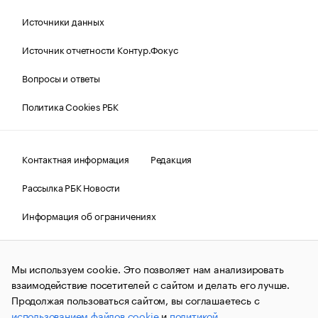
Источники данных
Источник отчетности Контур.Фокус
Вопросы и ответы
Политика Cookies РБК
Контактная информация
Редакция
Рассылка РБК Новости
Информация об ограничениях
Правовая информация
О соблюдении авторских прав
Мы используем cookie. Это позволяет нам анализировать
© АО «РОСБИЗНЕСКОНСАЛТИНГ»,
1995–2026.
Сообщения
и материалы информационного агентства «РБК»
взаимодействие посетителей с сайтом и делать его лучше.
(зарегистрировано Федеральной службой по надзору в сфере
Продолжая пользоваться сайтом, вы соглашаетесь с
связи, информационных технологий и массовых
использованием файлов cookie
и
политикой
коммуникаций (Роскомнадзор) 09.12.2015 за номером ИА