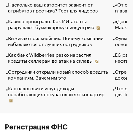
Насколько ваш авторитет зависит от
«От спо
атрибутов престижа? Тест для лидеров
глава к
Казино проиграло. Как ИИ-агенты
«Деньги
разрушают букмекерскую индустрию
Маск в 
Выживают сильнейших. Почему компании
Функции
избавляются от лучших сотрудников
основ э
Как банк Wildberries резко нарастил
ЕС раз
кредиты селлерам до атак на склады
нефти —
Сотрудники открыли новый способ вредить
Стресс 
компаниям. Зачем им это
доходов
Как налоговики ищут доходы
Что обв
неработающих покупателей яхт и квартир
для Tel
Регистрация ФНС