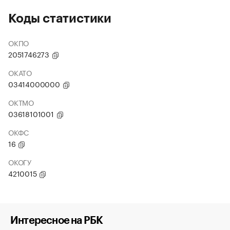
Коды статистики
ОКПО
2051746273
ОКАТО
03414000000
ОКТМО
03618101001
ОКФС
16
ОКОГУ
4210015
Интересное на РБК