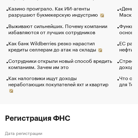
Казино проиграло. Как ИИ-агенты
«Деньги
разрушают букмекерскую индустрию
Маск в 
Выживают сильнейших. Почему компании
Функции
избавляются от лучших сотрудников
основ э
Как банк Wildberries резко нарастил
ЕС раз
кредиты селлерам до атак на склады
нефти —
Сотрудники открыли новый способ вредить
Стресс 
компаниям. Зачем им это
доходов
Как налоговики ищут доходы
Что обв
неработающих покупателей яхт и квартир
для Tel
Регистрация ФНС
Дата регистрации