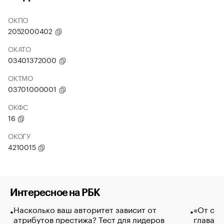
ОКПО
2052000402
ОКАТО
03401372000
ОКТМО
03701000001
ОКФС
16
ОКОГУ
4210015
Интересное на РБК
Насколько ваш авторитет зависит от
«От спо
атрибутов престижа? Тест для лидеров
глава к