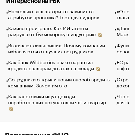
Интересное на РБК
Насколько ваш авторитет зависит от
«От спо
атрибутов престижа? Тест для лидеров
глава к
Казино проиграло. Как ИИ-агенты
«Деньги
разрушают букмекерскую индустрию
Маск в 
Выживают сильнейших. Почему компании
Функции
избавляются от лучших сотрудников
основ э
Как банк Wildberries резко нарастил
ЕС раз
кредиты селлерам до атак на склады
нефти —
Сотрудники открыли новый способ вредить
Стресс 
компаниям. Зачем им это
доходов
Как налоговики ищут доходы
Что обв
неработающих покупателей яхт и квартир
для Tel