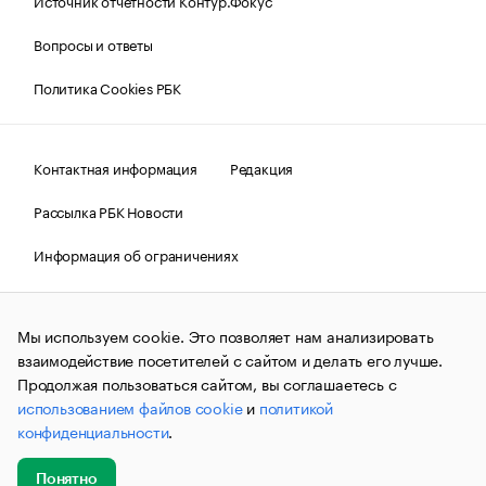
Источник отчетности Контур.Фокус
Вопросы и ответы
Политика Cookies РБК
Контактная информация
Редакция
Рассылка РБК Новости
Информация об ограничениях
Правовая информация
О соблюдении авторских прав
Мы используем cookie. Это позволяет нам анализировать
© АО «РОСБИЗНЕСКОНСАЛТИНГ»,
1995–2026.
Сообщения
и материалы информационного агентства «РБК»
взаимодействие посетителей с сайтом и делать его лучше.
(зарегистрировано Федеральной службой по надзору в сфере
Продолжая пользоваться сайтом, вы соглашаетесь с
связи, информационных технологий и массовых
использованием файлов cookie
и
политикой
коммуникаций (Роскомнадзор) 09.12.2015 за номером ИА
№ФС77-63848) сопровождаются пометкой «РБК». Отдельные
конфиденциальности
.
публикации могут содержать информацию,
не предназначенную для пользователей
до 18 лет.
companycardsfeedback@rbc.ru
Понятно