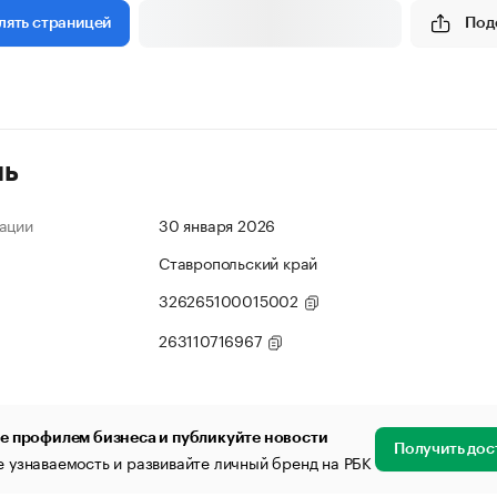
Под
лять страницей
ль
ации
30 января 2026
Ставропольский край
326265100015002
263110716967
е профилем бизнеса и публикуйте новости
Получить дос
 узнаваемость и развивайте личный бренд на РБК