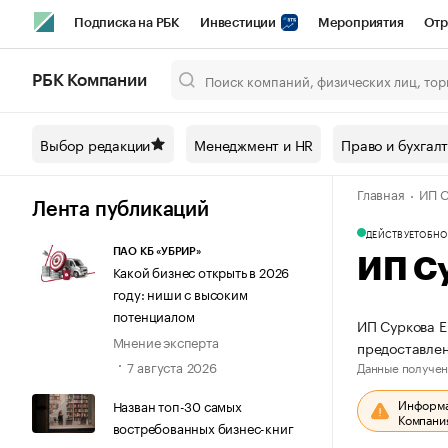
Подписка на РБК
Инвестиции
Мероприятия
Отр
Спорт
Школа управления РБК
РБК Образование
РБ
РБК Компании
Город
Стиль
Крипто
РБК Бизнес-среда
Дискусси
Выбор редакции
Менеджмент и HR
Право и бухгал
Спецпроекты СПб
Конференции СПб
Спецпроекты
Главная
ИП С
Технологии и медиа
Финансы
Рынок наличной валют
Лента публикаций
ДЕЙСТВУЕТ
ОБНО
ПАО КБ «УБРИР»
ИП С
Какой бизнес открыть в 2026
году: ниши с высоким
потенциалом
ИП Суркова Е
Мнение эксперта
предоставлен
7 августа 2026
Данные получен
Информац
Назван топ-30 самых
Компания
востребованных бизнес-книг