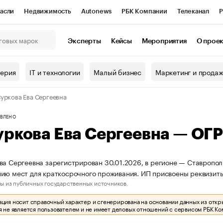
асли
Недвижимость
Autonews
РБК Компании
Телеканал
Р
К Курсы
РБК Life
Тренды
Визионеры
Национальные проекты
Эксперты
Кейсы
Мероприятия
О прое
онный клуб
Исследования
Кредитные рейтинги
Франшизы
Г
терия
IT и технологии
Малый бизнес
Маркетинг и прода
Проверка контрагентов
Политика
Экономика
Бизнес
уркова Ева Сергеевна
ы
ВЛЕНО
уркова Ева Сергеевна — О
ва Сергеевна зарегистрирован 30.01.2026, в регионе — Ставрополь
ию мест для краткосрочного проживания. ИП присвоены реквизи
ы из публичных государственных источников.
ия носит справочный характер и сгенерирована на основании данных из откр
 не является пользователем и не имеет деловых отношений с сервисом РБК Ко