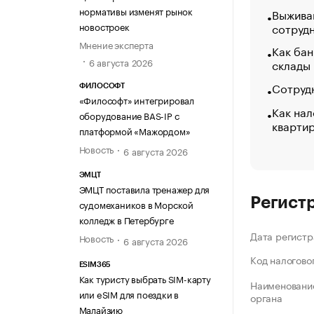
нормативы изменят рынок
Выжива
новостроек
сотруд
Мнение эксперта
Как бан
6 августа 2026
склады
Сотрудн
ФИЛОСОФТ
«Философт» интегрировал
Как нал
оборудование BAS-IP с
кварти
платформой «Мажордом»
Новость
6 августа 2026
ЭМЦТ
ЭМЦТ поставила тренажер для
Регист
судомехаников в Морской
колледж в Петербурге
Дата регистр
Новость
6 августа 2026
Код налогово
ESIM365
Как туристу выбрать SIM-карту
Наименование
или eSIM для поездки в
органа
Малайзию