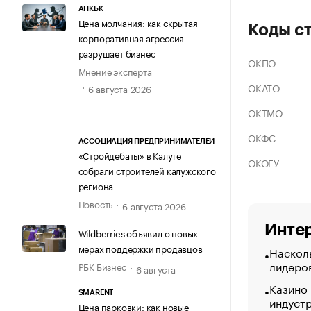
АПКБК
Цена молчания: как скрытая
Коды с
корпоративная агрессия
разрушает бизнес
ОКПО
Мнение эксперта
ОКАТО
6 августа 2026
ОКТМО
ОКФС
АССОЦИАЦИЯ ПРЕДПРИНИМАТЕЛЕЙ
«Стройдебаты» в Калуге
ОКОГУ
собрали строителей калужского
региона
Новость
6 августа 2026
Интер
Wildberries объявил о новых
мерах поддержки продавцов
Насколь
лидеро
РБК Бизнес
6 августа
Казино
SMARENT
индуст
Цена парковки: как новые