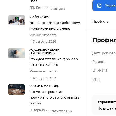
июля
Управ
РБК Бизнес
7 августа
«ЛАЙМ-ЗАЙМ»
Как подготовиться к дебютному
Профиль
публичному выступлению
Мнение эксперта
Профи
7 августа 2026
АО «ДЕЛОВОЙ ЦЕНТР
Дата регистр
НЕЙРОХИРУРГИИ»
Что чувствует пациент, узнав о
Регион
тяжелом диагнозе
ОГРНИП
Мнение эксперта
6 августа 2026
ИНН
ООО «РЕММА ТРЕЙД»
Что мешает развитию
премиального сырного рынка в
России
Управляйт
Повышайте
Интервью
6 августа 2026