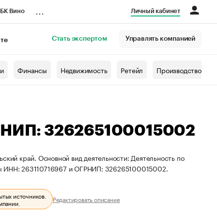
...
БК Вино
Личный кабинет
Стать экспертом
Управлять компанией
кте
азета
жи
Финансы
Недвижимость
Ретейл
Производство
ГРНИП: 326265100015002
ский край. Основной вид деятельности: Деятельность по
ты ИНН: 263110716967 и ОГРНИП: 326265100015002.
ытых источников.
Редактировать описание
мпании.