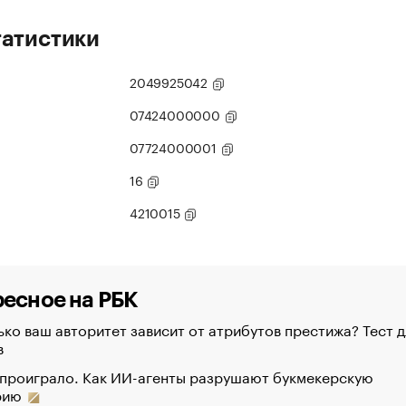
татистики
2049925042
07424000000
07724000001
16
4210015
есное на РБК
ко ваш авторитет зависит от атрибутов престижа? Тест д
в
 проиграло. Как ИИ-агенты разрушают букмекерскую
рию