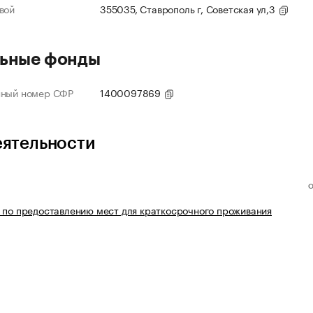
вой
355035, Ставрополь г, Советская ул,3
ьные фонды
нный номер СФР
1400097869
еятельности
 по предоставлению мест для краткосрочного проживания