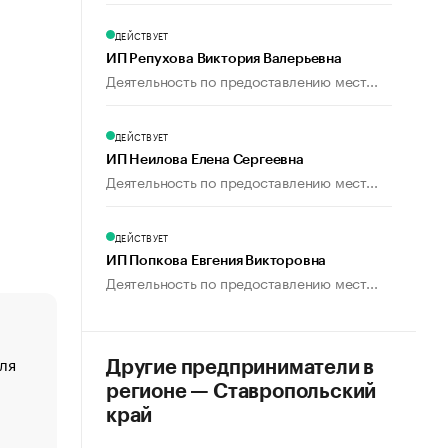
ДЕЙСТВУЕТ
ИП Репухова Виктория Валерьевна
Деятельность по предоставлению мест...
ДЕЙСТВУЕТ
ИП Неилова Елена Сергеевна
Деятельность по предоставлению мест...
ДЕЙСТВУЕТ
ИП Попкова Евгения Викторовна
Деятельность по предоставлению мест...
ля
«От спорта тело стареет иначе». Как живет глава ко
Другие предприниматели в
создавшей GTA
регионе — Ставропольский
«Деньги будут не нужны»: что рассказал Маск в инт
край
Economist