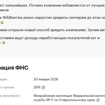
ют сильнейших. Почему компании избавляются от лучших
ников
к Wildberries резко нарастил кредиты селлерам до атак н
ики открыли новый способ вредить компаниям. Зачем им
оговики ищут доходы неработающих покупателей яхт и
р
рация ФНС
ации
30 января 2026
го органа
2651
 налогового
Межрайонная инспекция Федеральной налог
службы № 11 по Ставропольскому краю