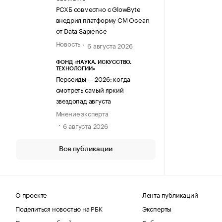
РСХБ совместно с GlowByte
внедрил платформу CM Ocean
от Data Sapience
Новость
6 августа 2026
ФОНД «НАУКА. ИСКУССТВО.
ТЕХНОЛОГИИ»
Персеиды — 2026: когда
смотреть самый яркий
звездопад августа
Мнение эксперта
6 августа 2026
Все публикации
О проекте
Лента публикаций
Поделиться новостью на РБК
Эксперты
Получить пробный доступ
Выбор редакции