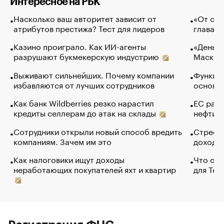
Интересное на РБК
Насколько ваш авторитет зависит от
«От спо
атрибутов престижа? Тест для лидеров
глава к
Казино проиграло. Как ИИ-агенты
«Деньги
разрушают букмекерскую индустрию
Маск в 
Выживают сильнейших. Почему компании
Функции
избавляются от лучших сотрудников
основ э
Как банк Wildberries резко нарастил
ЕС раз
кредиты селлерам до атак на склады
нефти —
Сотрудники открыли новый способ вредить
Стресс 
компаниям. Зачем им это
доходов
Как налоговики ищут доходы
Что обв
неработающих покупателей яхт и квартир
для Tel