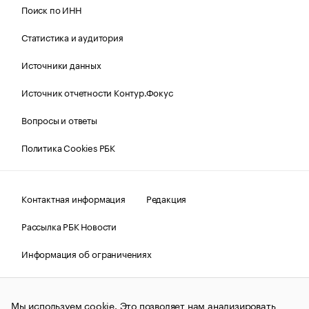
Поиск по ИНН
Статистика и аудитория
Источники данных
Источник отчетности Контур.Фокус
Вопросы и ответы
Политика Cookies РБК
Контактная информация
Редакция
Рассылка РБК Новости
Информация об ограничениях
Правовая информация
О соблюдении авторских прав
Мы используем cookie. Это позволяет нам анализировать
© АО «РОСБИЗНЕСКОНСАЛТИНГ»,
1995–2026.
Сообщения