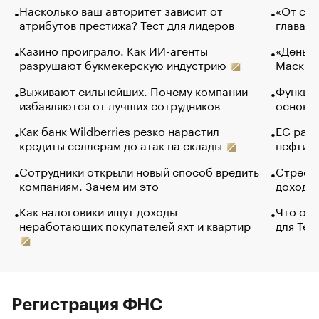
Насколько ваш авторитет зависит от
«От спо
атрибутов престижа? Тест для лидеров
глава к
Казино проиграло. Как ИИ-агенты
«Деньги
разрушают букмекерскую индустрию
Маск в 
Выживают сильнейших. Почему компании
Функции
избавляются от лучших сотрудников
основ э
Как банк Wildberries резко нарастил
ЕС раз
кредиты селлерам до атак на склады
нефти —
Сотрудники открыли новый способ вредить
Стресс 
компаниям. Зачем им это
доходов
Как налоговики ищут доходы
Что обв
неработающих покупателей яхт и квартир
для Tel
Регистрация ФНС