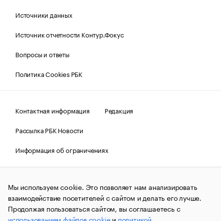
Источники данных
Источник отчетности Контур.Фокус
Вопросы и ответы
Политика Cookies РБК
Контактная информация
Редакция
Рассылка РБК Новости
Информация об ограничениях
Правовая информация
О соблюдении авторских прав
Мы используем cookie. Это позволяет нам анализировать
© АО «РОСБИЗНЕСКОНСАЛТИНГ»,
1995–2026.
Сообщения
и материалы информационного агентства «РБК»
взаимодействие посетителей с сайтом и делать его лучше.
(зарегистрировано Федеральной службой по надзору в сфере
Продолжая пользоваться сайтом, вы соглашаетесь с
связи, информационных технологий и массовых
использованием файлов cookie
и
политикой
коммуникаций (Роскомнадзор) 09.12.2015 за номером ИА