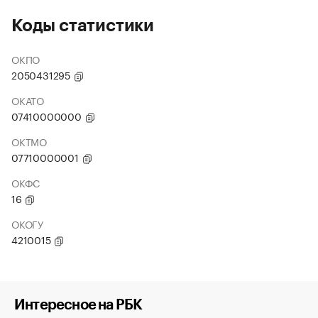
Коды статистики
ОКПО
2050431295
ОКАТО
07410000000
ОКТМО
07710000001
ОКФС
16
ОКОГУ
4210015
Интересное на РБК