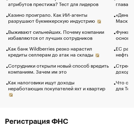
атрибутов престижа? Тест для лидеров
глава к
Казино проиграло. Как ИИ-агенты
«Деньги
разрушают букмекерскую индустрию
Маск в 
Выживают сильнейших. Почему компании
Функции
избавляются от лучших сотрудников
основ э
Как банк Wildberries резко нарастил
ЕС раз
кредиты селлерам до атак на склады
нефти —
Сотрудники открыли новый способ вредить
Стресс 
компаниям. Зачем им это
доходов
Как налоговики ищут доходы
Что обв
неработающих покупателей яхт и квартир
для Tel
Регистрация ФНС