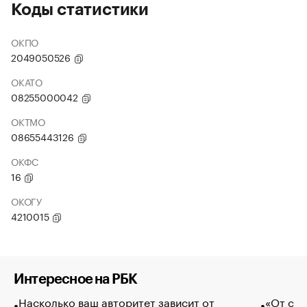
Коды статистики
ОКПО
2049050526
ОКАТО
08255000042
ОКТМО
08655443126
ОКФС
16
ОКОГУ
4210015
Интересное на РБК
Насколько ваш авторитет зависит от
«От спо