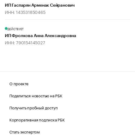
ИП Гаспарян Арменак Сейранович
ИНН: 143531850465
ДЕЙСТВУЕТ
ИП Фролкова Анна Александровна
ИНН: 790154145027
О проекте
Поделиться новостью на РБК
Получить пробный доступ
Корпоративная подписка РБК
Стать экспертом