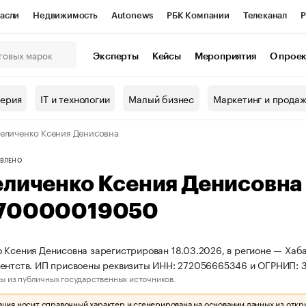
асли
Недвижимость
Autonews
РБК Компании
Телеканал
Р
К Курсы
РБК Life
Тренды
Визионеры
Национальные проекты
Эксперты
Кейсы
Мероприятия
О прое
онный клуб
Исследования
Кредитные рейтинги
Франшизы
Г
терия
IT и технологии
Малый бизнес
Маркетинг и прода
Проверка контрагентов
Политика
Экономика
Бизнес
еличенко Ксения Денисовна
ы
ВЛЕНО
еличенко Ксения Денисовн
70000019050
 Ксения Денисовна зарегистрирован 18.03.2026, в регионе — Хаба
гентств. ИП присвоены реквизиты ИНН: 272056665346 и ОГРНИП:
ы из публичных государственных источников.
ия носит справочный характер и сгенерирована на основании данных из откр