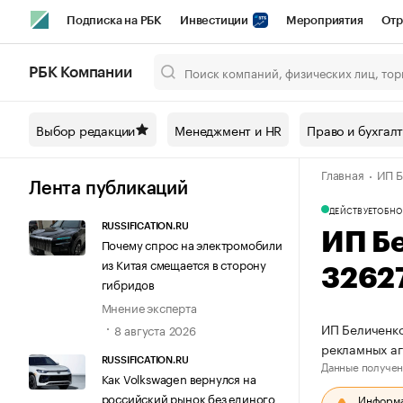
Подписка на РБК
Инвестиции
Мероприятия
Отр
Спорт
Школа управления РБК
РБК Образование
РБ
РБК Компании
Город
Стиль
Крипто
РБК Бизнес-среда
Дискусси
Выбор редакции
Менеджмент и HR
Право и бухгал
Спецпроекты СПб
Конференции СПб
Спецпроекты
Главная
ИП Б
Технологии и медиа
Финансы
Рынок наличной валют
Лента публикаций
ДЕЙСТВУЕТ
ОБНО
RUSSIFICATION.RU
ИП Б
Почему спрос на электромобили
из Китая смещается в сторону
3262
гибридов
Мнение эксперта
ИП Беличенко
8 августа 2026
рекламных а
RUSSIFICATION.RU
Данные получен
Как Volkswagen вернулся на
российский рынок без единого
Информац