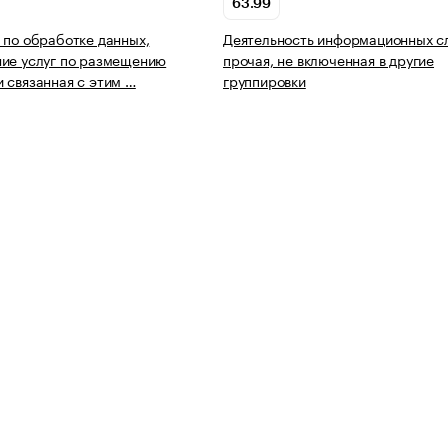
63.99
 по обработке данных,
Деятельность информационных с
ие услуг по размещению
прочая, не включенная в другие
 связанная с этим …
группировки