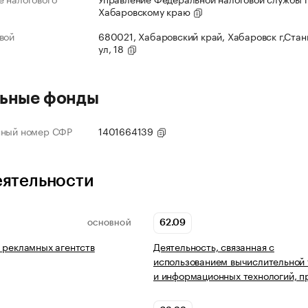
Хабаровскому краю
вой
680021, Хабаровский край, Хабаровск г,Ста
ул, 18
ьные фонды
нный номер СФР
1401664139
еятельности
62.09
ОСНОВНОЙ
 рекламных агентств
Деятельность, связанная с
использованием вычислительной 
и информационных технологий, п