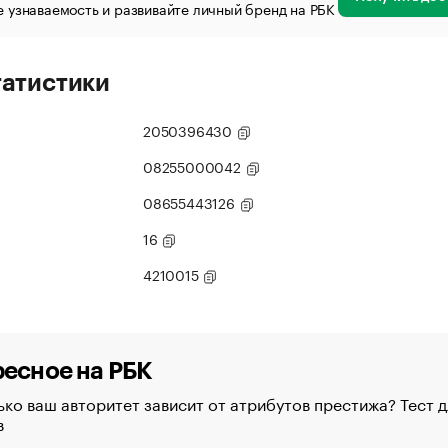
 узнаваемость и развивайте личный бренд на РБК
татистики
2050396430
08255000042
08655443126
16
4210015
есное на РБК
ко ваш авторитет зависит от атрибутов престижа? Тест д
в