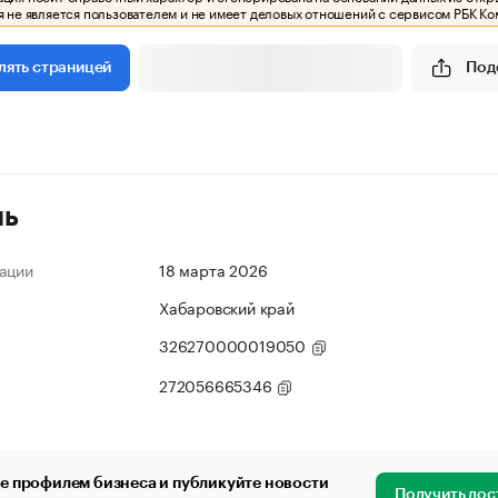
 не является пользователем и не имеет деловых отношений с сервисом РБК Ко
Под
лять страницей
ль
ации
18 марта 2026
Хабаровский край
326270000019050
272056665346
е профилем бизнеса и публикуйте новости
Получить дос