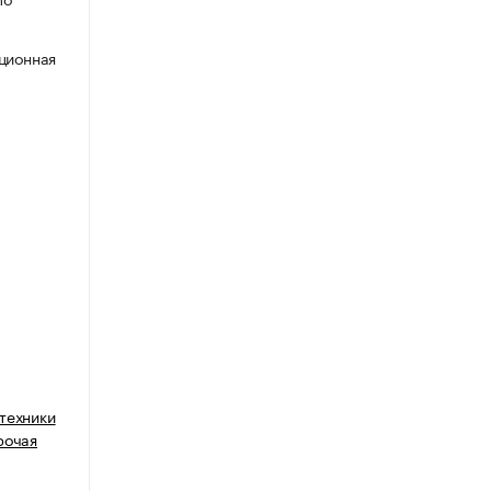
нционная
техники
рочая