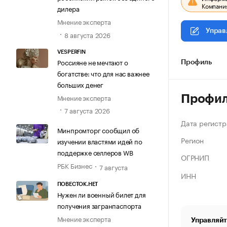
Компания
дилера
Мнение эксперта
Управ
8 августа 2026
VESPERFIN
Россияне не мечтают о
Профиль
богатстве: что для нас важнее
больших денег
Мнение эксперта
Профи
7 августа 2026
Дата регистр
Минпромторг сообщил об
Регион
изучении властями идей по
поддержке селлеров WB
ОГРНИП
РБК Бизнес
7 августа
ИНН
ПОВЕСТОК.НЕТ
Нужен ли военный билет для
получения загранпаспорта
Мнение эксперта
Управляйт