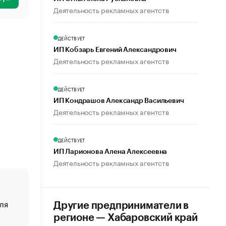
Деятельность рекламных агентств
ДЕЙСТВУЕТ
ИП Кобзарь Евгений Александрович
Деятельность рекламных агентств
ДЕЙСТВУЕТ
ИП Кондрашов Александр Васильевич
Деятельность рекламных агентств
ДЕЙСТВУЕТ
ИП Ларионова Алена Алексеевна
Деятельность рекламных агентств
ля
«От спорта тело стареет иначе». Как живет глава ко
Другие предприниматели в
создавшей GTA
регионе — Хабаровский край