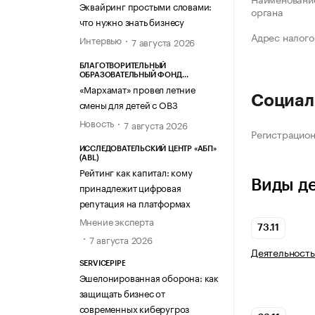
Эквайринг простыми словами:
органа
что нужно знать бизнесу
Адрес налого
Интервью
7 августа 2026
БЛАГОТВОРИТЕЛЬНЫЙ
ОБРАЗОВАТЕЛЬНЫЙ ФОНД
«МАРХАМАТ»
«Мархамат» провел летние
Социал
смены для детей с ОВЗ
Новость
7 августа 2026
Регистрацио
ИССЛЕДОВАТЕЛЬСКИЙ ЦЕНТР «АБП»
(ABL)
Рейтинг как капитал: кому
Виды д
принадлежит цифровая
репутация на платформах
Мнение эксперта
73.11
7 августа 2026
Деятельность
SERVICEPIPE
Эшелонированная оборона: как
защищать бизнес от
современных киберугроз