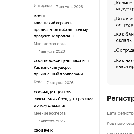
Казино
Интервью
7 августа 2026
индуст
Выжива
RICCHE
Клиентский сервис в
сотруд
премиальной мебели: почему
Как бан
продают не продавцы
склады
Мнение эксперта
Сотрудн
7 августа 2026
Как нал
ООО ПРАВОВОЙ ЦЕНТР «ЭКСПЕРТ»
кварти
Как взыскать ущерб,
причиненный дропперами
Кейс
7 августа 2026
ООО «МЕДИА-ДОКТОР»
Регист
Зачем FMCG-бренду ТВ-реклама
в эпоху диджитал
Дата регистр
Мнение эксперта
7 августа 2026
Код налогово
СВОЙ БАНК
Наименование