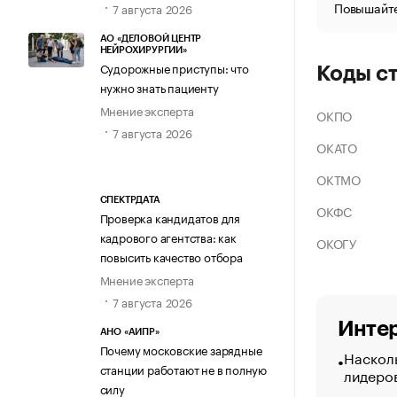
Повышайте
7 августа 2026
АО «ДЕЛОВОЙ ЦЕНТР
НЕЙРОХИРУРГИИ»
Судорожные приступы: что
Коды с
нужно знать пациенту
Мнение эксперта
ОКПО
7 августа 2026
ОКАТО
ОКТМО
СПЕКТРДАТА
ОКФС
Проверка кандидатов для
кадрового агентства: как
ОКОГУ
повысить качество отбора
Мнение эксперта
7 августа 2026
Интер
АНО «АИПР»
Почему московские зарядные
Насколь
станции работают не в полную
лидеро
силу