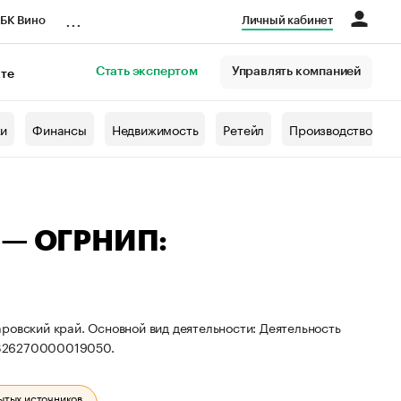
...
БК Вино
Личный кабинет
Стать экспертом
Управлять компанией
кте
азета
жи
Финансы
Недвижимость
Ретейл
Производство
а — ОГРНИП:
ровский край. Основной вид деятельности: Деятельность
 326270000019050.
ытых источников.