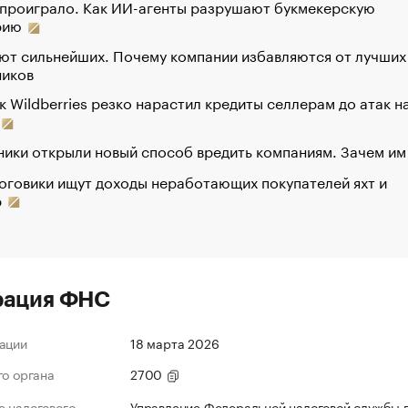
 проиграло. Как ИИ-агенты разрушают букмекерскую
рию
ют сильнейших. Почему компании избавляются от лучших
ников
к Wildberries резко нарастил кредиты селлерам до атак н
ики открыли новый способ вредить компаниям. Зачем им
оговики ищут доходы неработающих покупателей яхт и
р
рация ФНС
ации
18 марта 2026
го органа
2700
 налогового
Управление Федеральной налоговой службы 