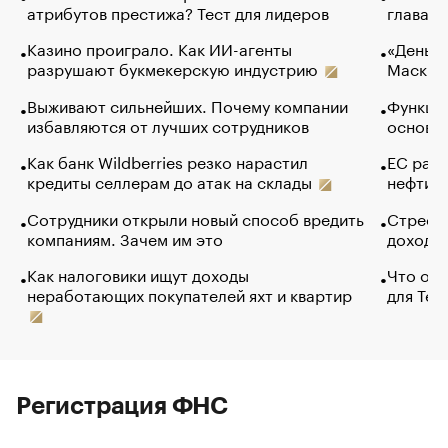
атрибутов престижа? Тест для лидеров
глава к
Казино проиграло. Как ИИ-агенты
«Деньги
разрушают букмекерскую индустрию
Маск в 
Выживают сильнейших. Почему компании
Функции
избавляются от лучших сотрудников
основ э
Как банк Wildberries резко нарастил
ЕС раз
кредиты селлерам до атак на склады
нефти —
Сотрудники открыли новый способ вредить
Стресс 
компаниям. Зачем им это
доходов
Как налоговики ищут доходы
Что обв
неработающих покупателей яхт и квартир
для Tel
Регистрация ФНС