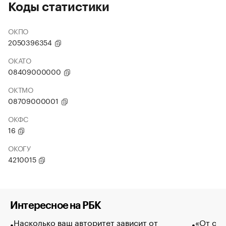
Коды статистики
ОКПО
2050396354
ОКАТО
08409000000
ОКТМО
08709000001
ОКФС
16
ОКОГУ
4210015
Интересное на РБК
Насколько ваш авторитет зависит от
«От спо