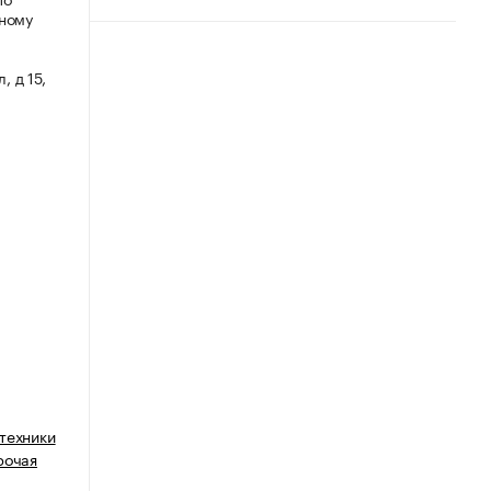
мному
, д 15,
техники
рочая