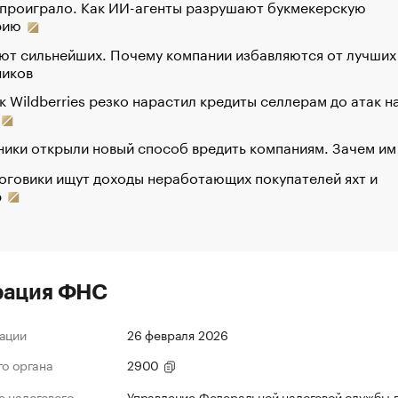
 проиграло. Как ИИ-агенты разрушают букмекерскую
рию
ют сильнейших. Почему компании избавляются от лучших
ников
к Wildberries резко нарастил кредиты селлерам до атак н
ики открыли новый способ вредить компаниям. Зачем им
оговики ищут доходы неработающих покупателей яхт и
р
рация ФНС
ации
26 февраля 2026
го органа
2900
 налогового
Управление Федеральной налоговой службы 