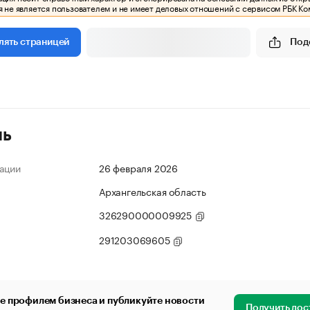
 не является пользователем и не имеет деловых отношений с сервисом РБК Ко
Под
лять страницей
ль
ации
26 февраля 2026
Архангельская область
326290000009925
291203069605
е профилем бизнеса и публикуйте новости
Получить дос