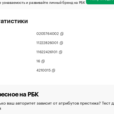
 узнаваемость и развивайте личный бренд на РБК
татистики
0205764002
11222826001
11622426101
16
4210015
есное на РБК
ко ваш авторитет зависит от атрибутов престижа? Тест д
в