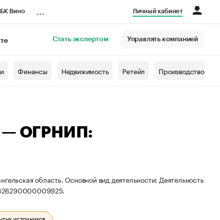
...
БК Вино
Личный кабинет
Стать экспертом
Управлять компанией
кте
азета
жи
Финансы
Недвижимость
Ретейл
Производство
а — ОГРНИП:
нгельская область. Основной вид деятельности: Деятельность
 326290000009925.
ытых источников.