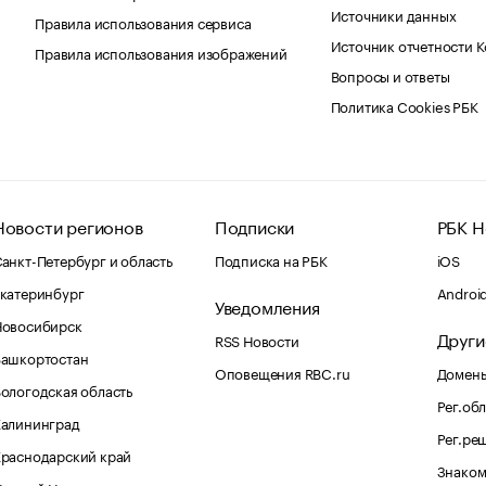
Источники данных
Правила использования сервиса
Источник отчетности 
Правила использования изображений
Вопросы и ответы
Политика Cookies РБК
Новости регионов
Подписки
РБК Н
анкт-Петербург и область
Подписка на РБК
iOS
катеринбург
Androi
Уведомления
Новосибирск
Други
RSS Новости
Башкортостан
Оповещения RBC.ru
Домены
ологодская область
Рег.об
Калининград
Рег.ре
раснодарский край
Знаком