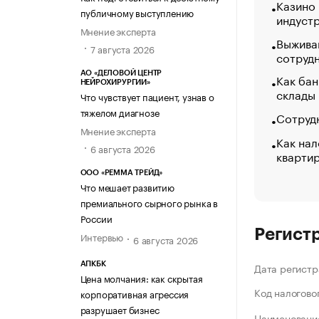
Казино
публичному выступлению
индуст
Мнение эксперта
Выжива
7 августа 2026
сотруд
АО «ДЕЛОВОЙ ЦЕНТР
Как бан
НЕЙРОХИРУРГИИ»
склады
Что чувствует пациент, узнав о
тяжелом диагнозе
Сотрудн
Мнение эксперта
Как нал
6 августа 2026
кварти
ООО «РЕММА ТРЕЙД»
Что мешает развитию
премиального сырного рынка в
России
Регист
Интервью
6 августа 2026
АПКБК
Дата регистр
Цена молчания: как скрытая
Код налогово
корпоративная агрессия
разрушает бизнес
Наименование