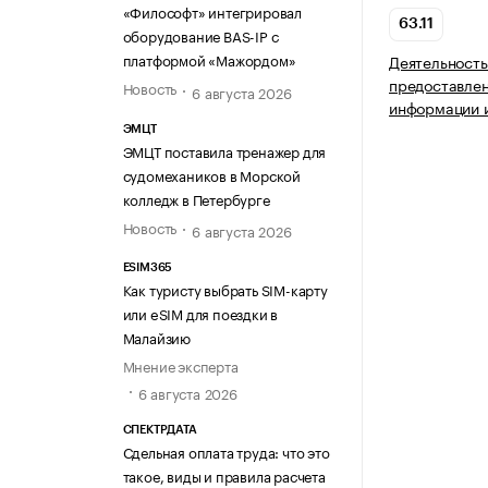
«Философт» интегрировал
63.11
оборудование BAS-IP с
платформой «Мажордом»
Деятельность
предоставлен
Новость
6 августа 2026
информации и
ЭМЦТ
ЭМЦТ поставила тренажер для
судомехаников в Морской
колледж в Петербурге
Новость
6 августа 2026
ESIM365
Как туристу выбрать SIM-карту
или eSIM для поездки в
Малайзию
Мнение эксперта
6 августа 2026
СПЕКТРДАТА
Сдельная оплата труда: что это
такое, виды и правила расчета