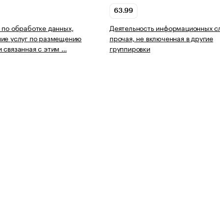
63.99
 по обработке данных,
Деятельность информационных с
ие услуг по размещению
прочая, не включенная в другие
 связанная с этим …
группировки