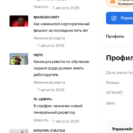
Компания
Новость
7 августа 2026
BRANDSECURITY
Управ
Как изменился корпоративный
фишинг за последние пять лет
Мнение эксперта
Профиль
7 августа 2026
НЦПО
Профи
Какие документы по обучению
охране труда должен иметь
Дата регистр
работодатель
Регион
Мнение эксперта
7 августа 2026
ОГРНИП
ГК «ЦИФРА»
ИНН
В «Цифре» назначен новый
генеральный директор
Новость
7 августа 2026
Управляйт
КУЛЬТУРА СЧАСТЬЯ