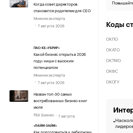
Повышайте
Когда совет директоров
становится родителем для CEO
Мнение эксперта
Коды с
7 августа 2026
ОКПО
ОКАТО
ПАО КБ «УБРИР»
Какой бизнес открыть в 2026
ОКТМО
году: ниши с высоким
потенциалом
ОКФС
Мнение эксперта
ОКОГУ
7 августа 2026
Назван топ-30 самых
востребованных бизнес-книг
июля
Интер
РБК Бизнес
7 августа
Насколь
лидеро
«ЛАЙМ-ЗАЙМ»
Как подготовиться к дебютному