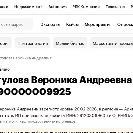
асли
Недвижимость
Autonews
РБК Компании
Телеканал
Р
К Курсы
РБК Life
Тренды
Визионеры
Национальные проекты
Эксперты
Кейсы
Мероприятия
О прое
онный клуб
Исследования
Кредитные рейтинги
Франшизы
Г
терия
IT и технологии
Малый бизнес
Маркетинг и прода
Проверка контрагентов
Политика
Экономика
Бизнес
тулова Вероника Андреевна
ы
ВЛЕНО
тулова Вероника Андреевн
90000009925
ероника Андреевна зарегистрирован 26.02.2026, в регионе — Арха
гентств. ИП присвоены реквизиты ИНН: 291203069605 и ОГРНИП:
ы из публичных государственных источников.
ия носит справочный характер и сгенерирована на основании данных из откр