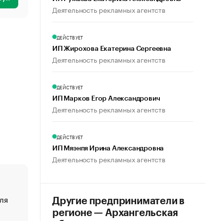
Деятельность рекламных агентств
ДЕЙСТВУЕТ
ИП Жирохова Екатерина Сергеевна
Деятельность рекламных агентств
ДЕЙСТВУЕТ
ИП Марков Егор Александрович
Деятельность рекламных агентств
ДЕЙСТВУЕТ
ИП Мяэнпя Ирина Александровна
Деятельность рекламных агентств
ля
«От спорта тело стареет иначе». Как живет глава ко
Другие предприниматели в
создавшей GTA
регионе — Архангельская