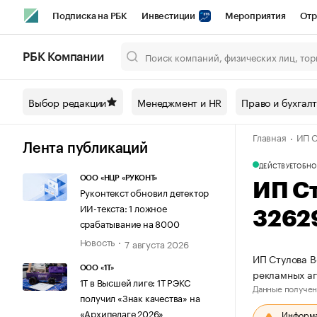
Подписка на РБК
Инвестиции
Мероприятия
Отр
Спорт
Школа управления РБК
РБК Образование
РБ
РБК Компании
Город
Стиль
Крипто
РБК Бизнес-среда
Дискусси
Выбор редакции
Менеджмент и HR
Право и бухгал
Спецпроекты СПб
Конференции СПб
Спецпроекты
Главная
ИП С
Технологии и медиа
Финансы
Рынок наличной валют
Лента публикаций
ДЕЙСТВУЕТ
ОБНО
ООО «НЦР «РУКОНТ»
ИП С
Руконтекст обновил детектор
ИИ-текста: 1 ложное
3262
срабатывание на 8000
Новость
7 августа 2026
ИП Стулова В
ООО «1Т»
рекламных а
1Т в Высшей лиге: 1Т РЭКС
Данные получен
получил «Знак качества» на
«Архипелаге 2026»
Информац