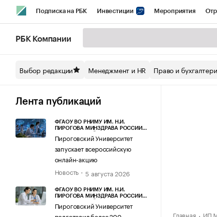
Подписка на РБК
Инвестиции
Мероприятия
Отр
Спорт
Школа управления РБК
РБК Образование
РБ
РБК Компании
Стиль
Крипто
РБК Бизнес-среда
Дискуссионный кл
Выбор редакции
Менеджмент и HR
Право и бухгалтер
Спецпроекты СПб
Конференции СПб
Спецпроекты
Технологии и медиа
Финансы
Рынок наличной валют
Лента публикаций
ФГАОУ ВО РНИМУ ИМ. Н.И.
ПИРОГОВА МИНЗДРАВА РОССИИ
(ПИРОГОВСКИЙ УНИВЕРСИТЕТ)
Пироговский Университет
запускает всероссийскую
онлайн-акцию
Новость
5 августа 2026
ФГАОУ ВО РНИМУ ИМ. Н.И.
ПИРОГОВА МИНЗДРАВА РОССИИ
(ПИРОГОВСКИЙ УНИВЕРСИТЕТ)
Пироговский Университет
Главная
ИП М
подготовил более 200