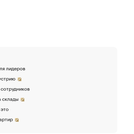
для лидеров
«От спор
дустрию
«Деньги 
 сотрудников
на склады
 это
вартир