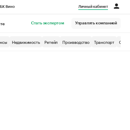
БК Вино
Личный кабинет
Город
Стать экспертом
Управлять компанией
кте
нсы
Недвижимость
Ретейл
Производство
Транспорт
Образ