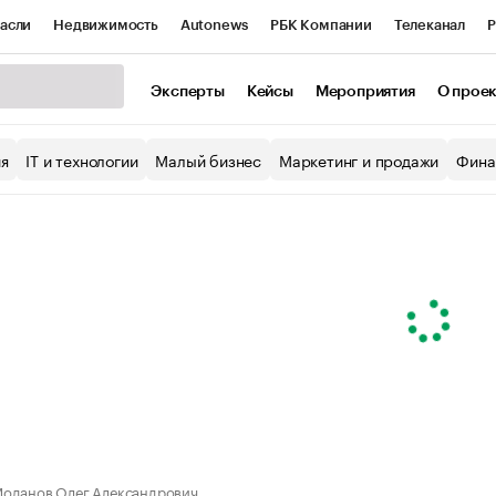
асли
Недвижимость
Autonews
РБК Компании
Телеканал
Р
К Курсы
РБК Life
Тренды
Визионеры
Национальные проекты
Эксперты
Кейсы
Мероприятия
О прое
уб
Исследования
Кредитные рейтинги
Франшизы
Газета
ия
IT и технологии
Малый бизнес
Маркетинг и продажи
Фина
Проверка контрагентов
Политика
Экономика
Бизнес
ы
оданов Олег Александрович