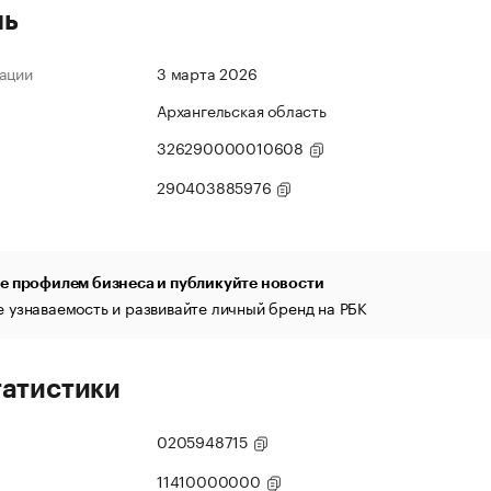
ль
ации
3 марта 2026
Архангельская область
326290000010608
290403885976
е профилем бизнеса и публикуйте новости
 узнаваемость и развивайте личный бренд на РБК
татистики
0205948715
11410000000