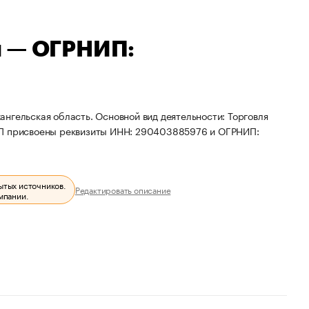
ч — ОГРНИП:
нгельская область. Основной вид деятельности: Торговля
 ИП присвоены реквизиты ИНН: 290403885976 и ОГРНИП:
ытых источников.
Редактировать описание
мпании.