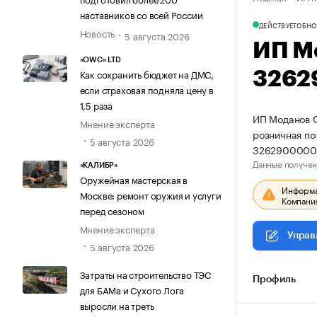
наставников со всей России
ДЕЙСТВУЕТ
ОБНО
Новость
5 августа 2026
ИП М
«OWC» LTD
Как сохранить бюджет на ДМС,
3262
если страховая подняла цену в
1,5 раза
ИП Моданов О
Мнение эксперта
розничная по
5 августа 2026
3262900000
Данные получен
«КАЛИБР»
Оружейная мастерская в
Информац
Москве: ремонт оружия и услуги
Компания
перед сезоном
Мнение эксперта
Управ
5 августа 2026
Затраты на строительство ТЭС
Профиль
для БАМа и Сухого Лога
выросли на треть