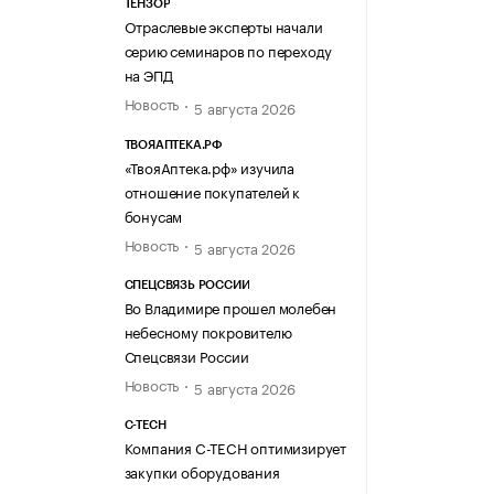
ТЕНЗОР
Отраслевые эксперты начали
серию семинаров по переходу
на ЭПД
Новость
5 августа 2026
ТВОЯАПТЕКА.РФ
«ТвояАптека.рф» изучила
отношение покупателей к
бонусам
Новость
5 августа 2026
СПЕЦСВЯЗЬ РОССИИ
Во Владимире прошел молебен
небесному покровителю
Спецсвязи России
Новость
5 августа 2026
C-TECH
Компания C-TECH оптимизирует
закупки оборудования