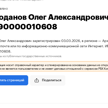
ВЛЕНО
оданов Олег Александрови
90000010608
лег Александрович зарегистрирован 03.03.2026, в регионе — Арха
 почте или по информационно-коммуникационной сети Интернет.
10608.
ы из публичных государственных источников.
ия носит справочный характер и сгенерирована на основании данных из откр
 не является пользователем и не имеет деловых отношений с сервисом РБК Ко
Поделиться
лять страницей