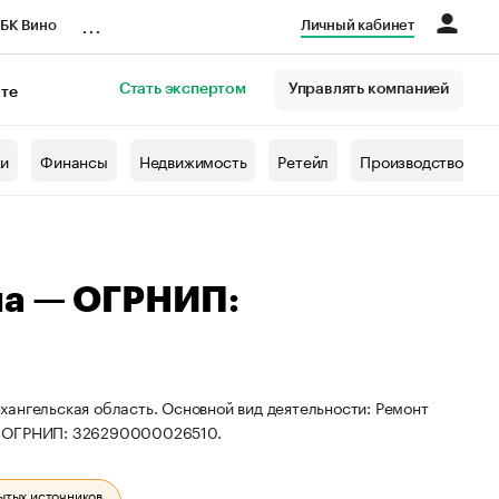
...
БК Вино
Личный кабинет
Стать экспертом
Управлять компанией
кте
азета
жи
Финансы
Недвижимость
Ретейл
Производство
на — ОГРНИП:
ангельская область. Основной вид деятельности: Ремонт
 и ОГРНИП: 326290000026510.
ытых источников.