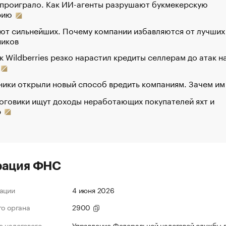
 проиграло. Как ИИ-агенты разрушают букмекерскую
рию
ют сильнейших. Почему компании избавляются от лучших
ников
к Wildberries резко нарастил кредиты селлерам до атак н
ики открыли новый способ вредить компаниям. Зачем им
оговики ищут доходы неработающих покупателей яхт и
р
рация ФНС
ации
4 июня 2026
го органа
2900
 налогового
Управление Федеральной налоговой службы 