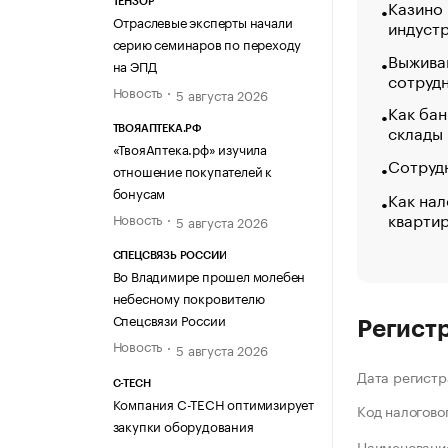
Казино
ТЕНЗОР
Отраслевые эксперты начали
индуст
серию семинаров по переходу
Выжива
на ЭПД
сотруд
Новость
5 августа 2026
Как бан
склады
ТВОЯАПТЕКА.РФ
«ТвояАптека.рф» изучила
Сотрудн
отношение покупателей к
бонусам
Как нал
кварти
Новость
5 августа 2026
СПЕЦСВЯЗЬ РОССИИ
Во Владимире прошел молебен
небесному покровителю
Спецсвязи России
Регист
Новость
5 августа 2026
Дата регистр
C-TECH
Компания C-TECH оптимизирует
Код налогово
закупки оборудования
Наименование