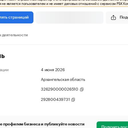
 не является пользователем и не имеет деловых отношений с сервисом РБК Ко
Под
лять страницей
 деятельности
ль
ации
4 июня 2026
Архангельская область
326290000026510
292800439731
е профилем бизнеса и публикуйте новости
Получить дос