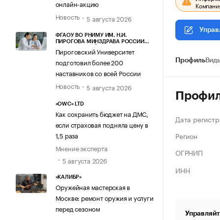
онлайн-акцию
Компания
Новость
5 августа 2026
Управ
ФГАОУ ВО РНИМУ ИМ. Н.И.
ПИРОГОВА МИНЗДРАВА РОССИИ
(ПИРОГОВСКИЙ УНИВЕРСИТЕТ)
Пироговский Университет
подготовил более 200
Профиль
Виды
наставников со всей России
Новость
5 августа 2026
Профи
«OWC» LTD
Как сохранить бюджет на ДМС,
Дата регистр
если страховая подняла цену в
Регион
1,5 раза
Мнение эксперта
ОГРНИП
5 августа 2026
ИНН
«КАЛИБР»
Оружейная мастерская в
Москве: ремонт оружия и услуги
перед сезоном
Управляйт