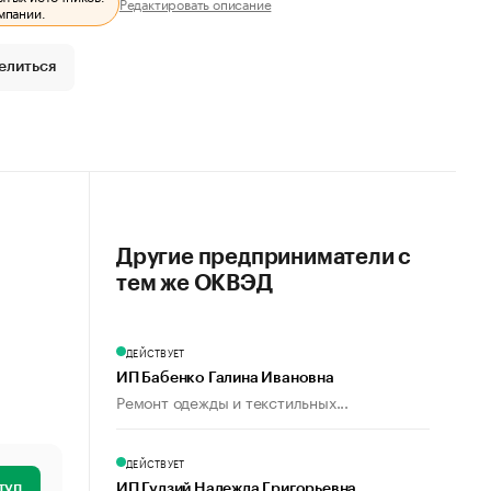
Редактировать описание
мпании.
елиться
Другие предприниматели с
тем же ОКВЭД
ДЕЙСТВУЕТ
ИП Бабенко Галина Ивановна
Ремонт одежды и текстильных...
ДЕЙСТВУЕТ
туп
ИП Гудзий Надежда Григорьевна