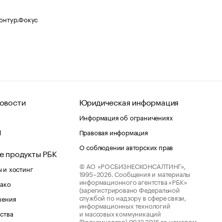
Контур.Фокус
овости
Юридическая информация
Информация об ограничениях
d
Правовая информация
О соблюдении авторских прав
е продукты РБК
© АО «РОСБИЗНЕСКОНСАЛТИНГ»,
 и хостинг
1995–2026.
Сообщения и материалы
информационного агентства «РБК»
лако
(зарегистрировано Федеральной
службой по надзору в сфере связи,
шения
информационных технологий
ства
и массовых коммуникаций
(Роскомнадзор) 09.12.2015 за номером