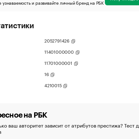
 узнаваемость и развивайте личный бренд на РБК
татистики
2052791426
11401000000
11701000001
16
4210015
есное на РБК
ко ваш авторитет зависит от атрибутов престижа? Тест д
в