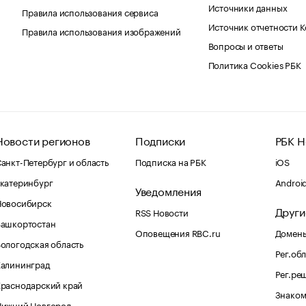
Источники данных
Правила использования сервиса
Источник отчетности 
Правила использования изображений
Вопросы и ответы
Политика Cookies РБК
Новости регионов
Подписки
РБК Н
анкт-Петербург и область
Подписка на РБК
iOS
катеринбург
Androi
Уведомления
Новосибирск
Други
RSS Новости
Башкортостан
Оповещения RBC.ru
Домены
ологодская область
Рег.об
Калининград
Рег.ре
раснодарский край
Знаком
Нижний Новгород