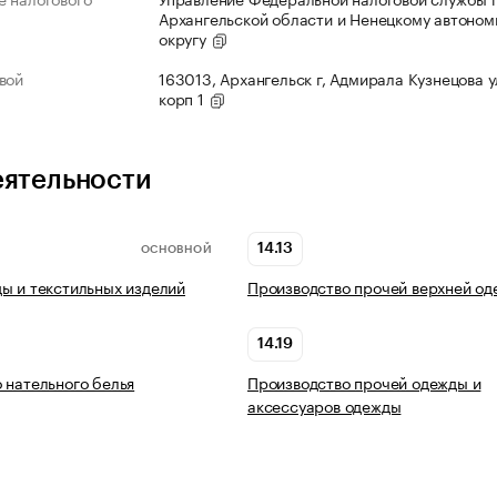
Архангельской области и Ненецкому автоно
округу
вой
163013, Архангельск г, Адмирала Кузнецова ул
корп 1
еятельности
14.13
ОСНОВНОЙ
ы и текстильных изделий
Производство прочей верхней о
14.19
 нательного белья
Производство прочей одежды и
аксессуаров одежды