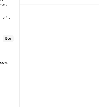
мному
, д 15,
Все
дежды