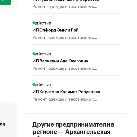
Ремонт одежды и текстильных...
ДЕЙСТВУЕТ
ИП Элфорд Эмили Рэй
Ремонт одежды и текстильных...
ДЕЙСТВУЕТ
ИП Васкевич Ада Олеговна
Ремонт одежды и текстильных...
ДЕЙСТВУЕТ
ИП Каратова Калимат Расуловна
Ремонт одежды и текстильных...
ля
«От спорта тело стареет иначе». Как живет глава ко
Другие предприниматели в
создавшей GTA
регионе — Архангельская