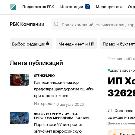
Подписка на РБК
Инвестиции
Мероприятия
Отр
Спорт
Школа управления РБК
РБК Образование
РБ
РБК Компании
Город
Стиль
Крипто
РБК Бизнес-среда
Дискусси
Выбор редакции
Менеджмент и HR
Право и бухгал
Спецпроекты СПб
Конференции СПб
Спецпроекты
Главная
ИП Х
Технологии и медиа
Финансы
Рынок наличной валют
Лента публикаций
ДЕЙСТВУЕТ
ОБНО
STENKIN.PRO
ИП Х
Как технический надзор
предотвращает дорогие ошибки
3262
при строительстве
Интервью
6 августа 2026
ИП Холопова 
ФГАОУ ВО РНИМУ ИМ. Н.И.
одежды и те
ПИРОГОВА МИНЗДРАВА РОССИИ
Данные получен
(ПИРОГОВСКИЙ УНИВЕРСИТЕТ)
Пироговский Университет
запускает всероссийскую
Информац