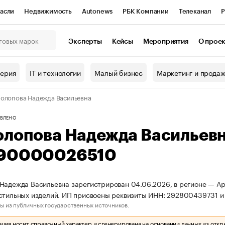
асли
Недвижимость
Autonews
РБК Компании
Телеканал
Р
К Курсы
РБК Life
Тренды
Визионеры
Национальные проекты
Эксперты
Кейсы
Мероприятия
О прое
онный клуб
Исследования
Кредитные рейтинги
Франшизы
Г
терия
IT и технологии
Малый бизнес
Маркетинг и прода
Проверка контрагентов
Политика
Экономика
Бизнес
олопова Надежда Васильевна
ы
ВЛЕНО
олопова Надежда Васильев
90000026510
Надежда Васильевна зарегистрирован 04.06.2026, в регионе — Арх
кстильных изделий. ИП присвоены реквизиты ИНН: 292800439731
ы из публичных государственных источников.
ия носит справочный характер и сгенерирована на основании данных из откр